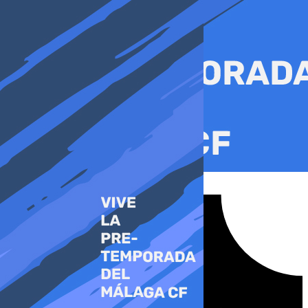
Ir
al
contenido
Tiktok