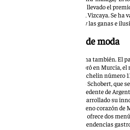
hamburguesa Lil Wayne se han llevado el premi
Ha sido celebrado en Barakaldo, Vizcaya. Se ha v
de ingredientes, la originalidad y las ganas e ilu
La cocina de Málaga, de moda
Si Málaga está de moda, su cocina también. El p
Gala Michelin 2025 que se celebró en Murcia, el
Málaga se llevase su Estrella Michelin número 11,.
argentino-malagueño Emiliano Schobert, que se l
Este chef nación en 1974, y procedente de Argen
Bariloche y la Patagonia- ha desarrollado su inn
Málaga. La calle Strachan, en pleno corazón de M
de Blossom, un restaurante que ofrece dos menú
estilo en la fusión y las nuevas tendencias gas