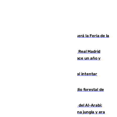
Talleres, escape room y música: así será la Feria de la
Juventud Cofrade de Málaga
El fichaje más caro de la historia del Real Madrid
costaba 105 millones de euros menos hace un año y
jugaba en Leganés
Ceuta suma 82 fallecidos en el mar al intentar
cruzar la frontera española
Huelva eleva a emergencia el incendio forestal de
Niebla
Juanfran Funes, sobre el duro juego del Al-Arabi:
“Por momentos nos hemos metido en una jungla y era