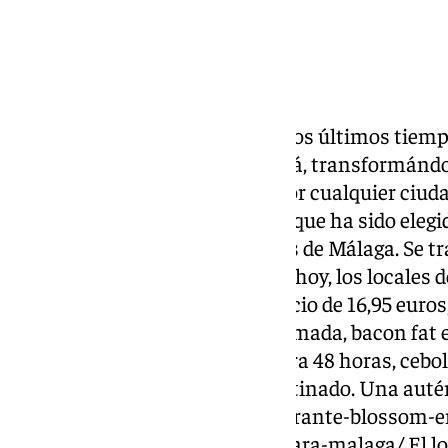
Si hay una comida de moda en los últimos tiemp
alimento ha ido mucho más allá, transformándo
concepto. Si uno da un paseo por cualquier ciuda
un local de hamburguesas. Y la que ha sido elegi
nivel nacional como europeo, es de Málaga. Se t
Wayne, de Gottan Grill. A día de hoy, los locale
infinitas. Lil Wayne, con un precio de 16,95 euro
madurado sobre una mayo ahumada, bacon fat est
deshilachado a baja temperatura 48 horas, cebolla
de mozzarella y parmesano gratinado. Una autén
https://www.101tv.es/el-restaurante-blossom-e
estrella-michelin-numero-11-para-malaga/ El loc