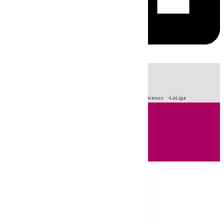
HOY
|
Fútbol
Primera División
Crisis Migratoria en Ceuta
Sucesos
LaLiga
Andalucía