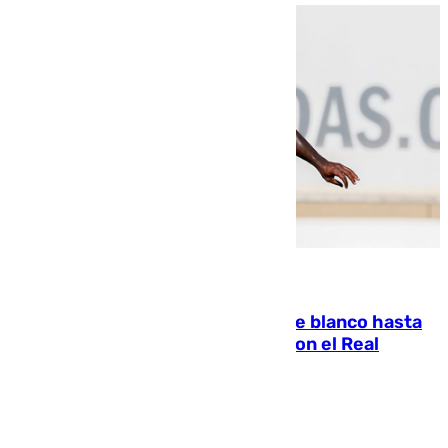
06.08.2026
Vinícius Júnior seguirá vestido de blanco hasta
2032 tras cerrar su renovación con el Real
Madrid