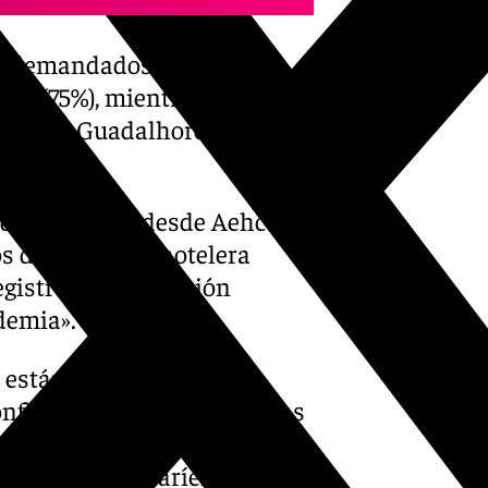
ás demandados para estos
jas (75%), mientras que los
arquía y Guadalhorce están
cidido en que «desde Aehcos
 de previsión hotelera
registros de ocupación
demia».
o están teniendo sus
nfiamos en que las reservas
iones de ocupación, aunque
obable que no varíen