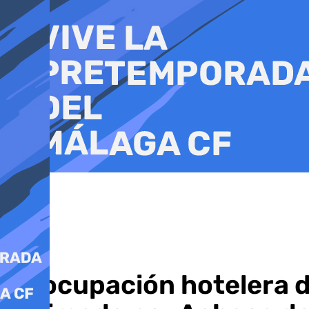
Ir
al
contenido
La ocupación hotelera d