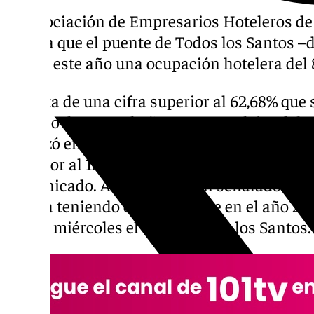
La Asociación de Empresarios Hoteleros de l
estima que el puente de Todos los Santos –d
dejará este año una ocupación hotelera del 
Se trata de una cifra superior al 62,68% que
período durante el año 2021, pero lejos del
alcanzó en 2019, «año de referencia, lo qu
superior al 12% en la demanda», según han
comunicado. Al respecto, han señalado que 
realiza teniendo en cuenta que en el año 20
ser un miércoles el día de Todos los Santos.