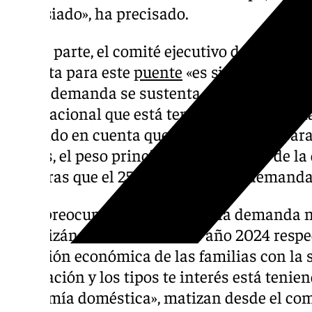
demasiado», ha precisado.
Por su parte, el comité ejecutivo de Aehcos 
prevista para este
puente
«es similar al his
que la demanda se sustenta en el importan
internacional que está teniendo la provincia
teniendo en cuenta que las previsiones para
santos, el peso principal, 75%, procede de l
mientras que el 25%, procede de la demanda
«Nos preocupa la situación de la demanda n
ralentizándose durante este año 2024 respe
situación económica de las familias con la s
la inflación y los tipos te interés está tenie
economía doméstica», matizan desde el comi