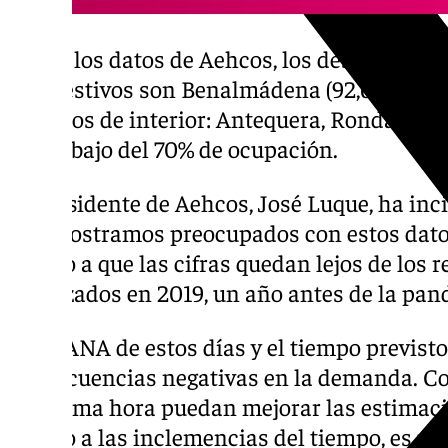
Según los datos de Aehcos, los destinos m
días festivos son Benalmádena (92,61%) y Mi
destinos de interior: Antequera, Ronda, Ax
por debajo del 70% de ocupación.
El presidente de Aehcos, José Luque, ha in
nos mostramos preocupados con estos datos
debido a que las cifras quedan lejos de los 
alcanzados en 2019, un año antes de la pan
«La DANA de estos días y el tiempo previst
consecuencias negativas en la demanda. Co
de última hora puedan mejorar las estimac
debido a las inclemencias del tiempo, es pr