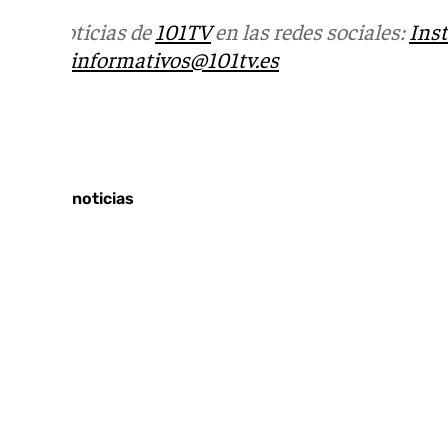
Más noticias de
101TV
en las redes sociales:
Ins
correo
informativos@101tv.es
Tags:
Últimas noticias