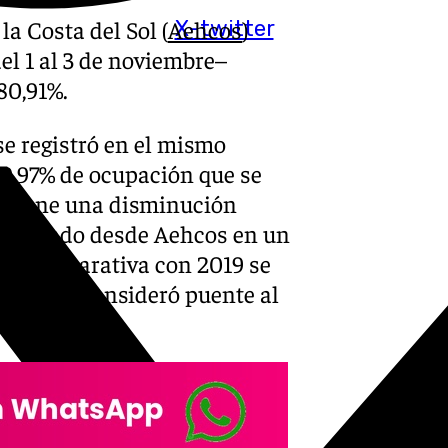
a Costa del Sol (
Aehcos
)
X-twitter
el 1 al 3 de noviembre–
80,91%.
 se registró en el mismo
 90,97% de ocupación que se
e supone una disminución
 señalado desde Aehcos en un
la comparativa con 2019 se
23 no se consideró puente al