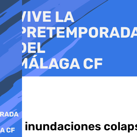
Ir
al
contenido
Las inundaciones colap