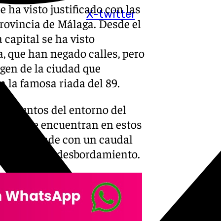
 ha visto justificado con las
X-twitter
provincia de Málaga. Desde el
 capital se ha visto
, que han negado calles, pero
gen de la ciudad que
n la famosa riada del 89.
en puntos del entorno del
lucía se encuentran en estos
a desciende con un caudal
abilidad de desbordamiento.