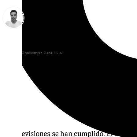
Antonio López
miércoles, 13 noviembre 2024, 15:07
Compartir:
Las
previsiones se han cumplido
. El aviso 