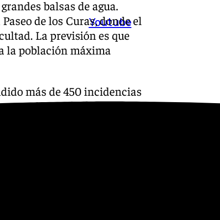
 grandes balsas de agua.
 Paseo de los Curas, donde el
Youtube
cultad. La previsión es que
e a la población máxima
dido más de 450 incidencias
 parte de ellas en la capital.
visos por anegaciones de
jes.
 la atención especialmente en
s desciende con un enorme