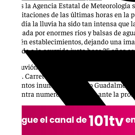
martes la Agencia Estatal de Meteorología se
precipitaciones de las últimas horas en la 
mediodía la lluvia ha sido tan intensa que la
colapsada por enormes ríos y balsas de agua
también establecimientos, dejando una ima
recuerda a la ocurrida justo hace 35 años co
Los pluviómetros marcan más de 130 litros 
centro. Carreteras como la de Avenida Anda
momentos inundadas y el Río Guadalmedin
que centra numerosas miradas ante la prob