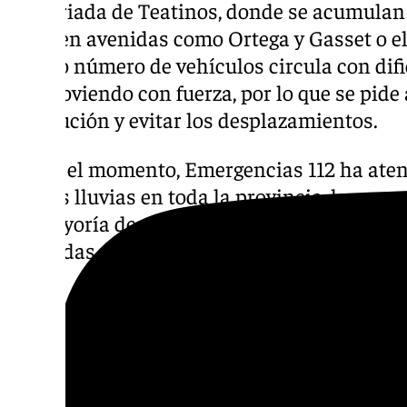
la barriada de Teatinos, donde se acumulan
Igual en avenidas como Ortega y Gasset o el
escaso número de vehículos circula con difi
siga lloviendo con fuerza, por lo que se pid
precaución y evitar los desplazamientos.
Hasta el momento, Emergencias 112 ha aten
por las lluvias en toda la provincia, la mayor
La mayoría de estas se corresponden con a
viviendas, comercios, patios, sótanos o gara
Atención al Río Campanillas
En estos instantes las autoridades centran
el Río Campanillas, que en estos momento