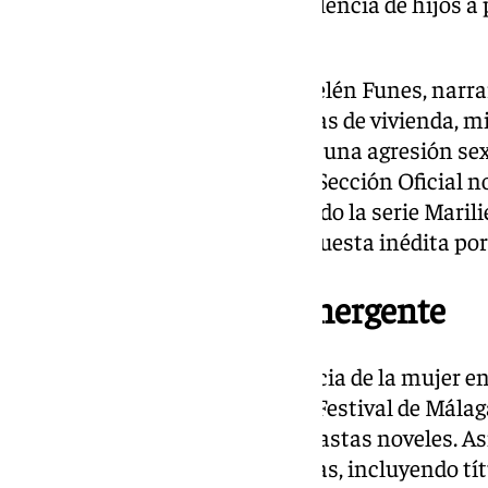
Rosa Montero que aborda la violencia de hijos a 
ha calificado de “tabú”.
Por otro lado, ‘Los tortuga’, de Belén Funes, narr
afrontan el duelo y los problemas de vivienda, 
Blasco, abordará el trauma tras una agresión sexu
Medea en la tragedia griega. La Sección Oficial 
parte con 21 películas, incluyendo la serie Marili
clausurará el festival en una apuesta inédita por
Impulso al talento emergente
Además de aumentar la presencia de la mujer en e
ver los datos es evidente que el Festival de Mál
una plataforma clave para cineastas noveles. Así,
seleccionadas son óperas primas, incluyendo tít