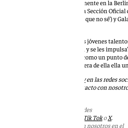
Libertad, galardonada recientemente en la Berlin
Fantova. También debutan en la Sección Oficial
(‘Ruido’), Ana Lambarri (‘Todo lo que no sé’) y Gala
entre otros.
“Málaga es un lugar en el que los jóvenes talen
tienen cabida y que se les valora y se les impulsa
sigue impulsando este festival como un punto de
quienes encuentran dentro y fuera de ella ella un
Descubre más noticias de
101Tv
en las redes soc
Tok
o
X
. Puedes ponerte en contacto con nosotro
informativos@101tv.es
Más noticias de
101TV
en las redes
sociales:
Instagram
,
Facebook
,
Tik Tok
o
X
.
Puedes ponerte en contacto con nosotros en el