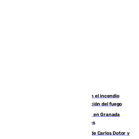
Activado el nivel 2 de emergencia en el incendio
forestal de Niebla por la compleja evolución del fuego
Controlado un incendio de rastrojos en Granada
junto a la autovía y al Callejón de Nogales
Juanfran Funes, sobre las lesiones de Carlos Dotor y