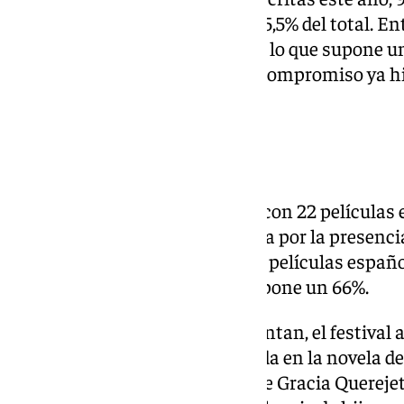
mujeres, lo que representa un 35,5% del total. En
llevan la firma de una directora, lo que supone 
proporcionalidad y, con ello, el compromiso ya h
mujeres”, destacó el director.
66% en cine español
La Sección Oficial, que contará con 22 películas
siete latinoamericanas), destaca por la presenci
producción. De hecho, entre las películas español
dirigidas por mujeres, lo que supone un 66%.
Entre las películas que se presentan, el festival 
buena letra’, de Celia Rico, basada en la novela d
posguerra, y ‘La buena suerte’, de Gracia Quereje