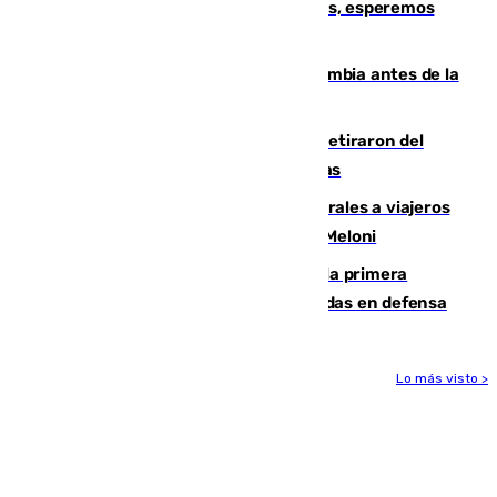
Fernando Calero: “Estamos preocupados, esperemos
que no sea nada”
Felipe VI refuerza los lazos con Colombia antes de la
llegada del nuevo presidente
Fernando Calero y Carlos Dotor se retiraron del
encuentro contra el Ceuta con molestias
España restablece controles temporales a viajeros
procedentes de Italia como repuesta a Meloni
El Málaga cae ante el Ceuta y suma la primera
derrota de la pretemporada dejando dudas en defensa
Lo más visto >
Más noticias