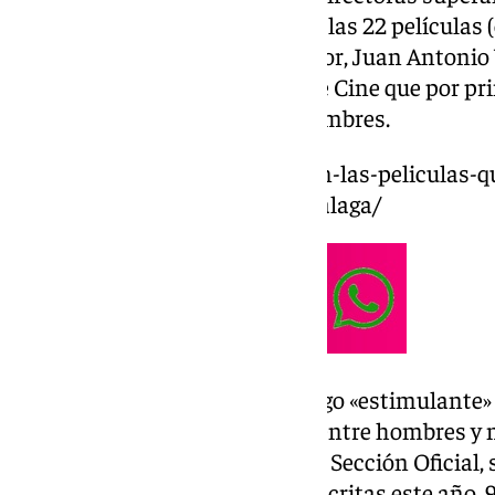
Oficial a competición, con 13 de las 22 películas (
mujeres. Así lo explicó el director, Juan Antonio
presentación en la Academia de Cine que por pri
seleccionadas superan a los hombres.
https://www.101tv.es/estas-son-las-peliculas-
de-oro-en-el-28o-festival-de-malaga/
Vigar calificó esta cifra como algo «estimulante»
festival en el que haya paridad entre hombres y 
embargo, no solo se refleja en la Sección Oficial
global. De las 2.745 películas inscritas este año, 