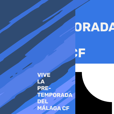
Ir
al
contenido
Tiktok