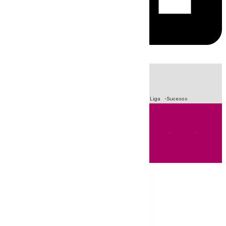
HOY
|
Fútbol
Primera División
Crisis Migratoria en Ceuta
LaLiga
Sucesos
Andalucía