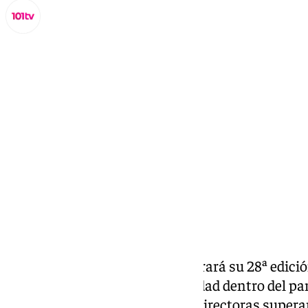
Lynx Devs
domingo, 2 marzo 2025, 09:58
Compartir:
El
Festival de Málaga
, que celebrará su 28ª edició
avanzando en materia de igualdad dentro del p
primera vez en su historia, las directoras supera