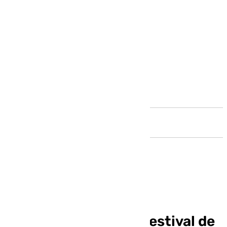
Andalucía
Las mujeres ganan
protagonismo en el Festival de