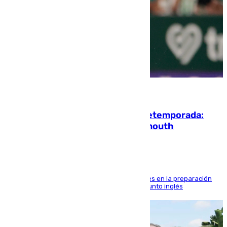
10.08.2026
La ‘delicatessen’ de Isco en la pretemporada:
pisadita y cañito ante el Bournemouth
El malagueño sigue mejorando sus sensaciones en la preparación
veraniega con minutos de calidad ante el conjunto inglés