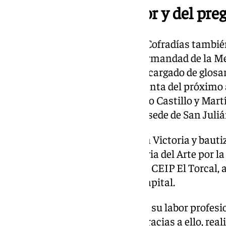
Presentador del pintor y del pre
Por otro lado, la Agrupación de Cofradías tamb
que el hermano mayor de la Hermandad de la Med
Salvador de los Reyes, será el encargado de glosar
autor del cartel de la Semana Santa del próximo 
nombramiento oficial de Ignacio Castillo y Mart
próximo 20 de noviembre en la sede de San Juliá
Nacido en 1970 en el barrio de la Victoria y bauti
Patrona, es licenciado en Historia del Arte por
profesional como profesor en el CEIP El Torcal,
la Academia Jesús Ayala de la capital.
Salvador de los Reyes desarrolla su labor profes
desde el inicio de los años 90. Gracias a ello, rea