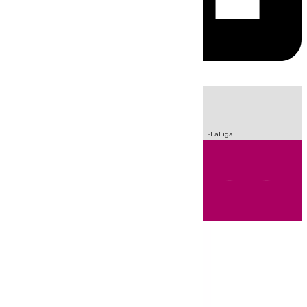
HOY
|
Sucesos
Crisis Migratoria en Ceuta
Fútbol
Incendios
LaLiga
Andalucía