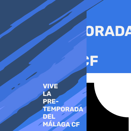
Ir
al
contenido
Tiktok