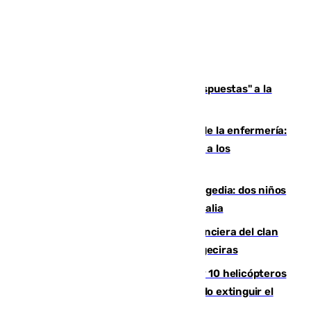
Más de 15.000 ceutíes reclaman "respuestas" a la
crisis migratoria
Buenas noticias para el Málaga desde la enfermería:
Juan Cruz se incorpora con normalidad a los
entrenamientos
Una venganza familiar acaba en tragedia: dos niños
y un adulto mueren en una piscina en Italia
Golpe definitivo a la estructura financiera del clan
de los hermanos Sánchez Castro en Algeciras
Más de 600 bomberos, 169 medios y 10 helicópteros
están desplegados en la zona intentando extinguir el
incendio de Niebla