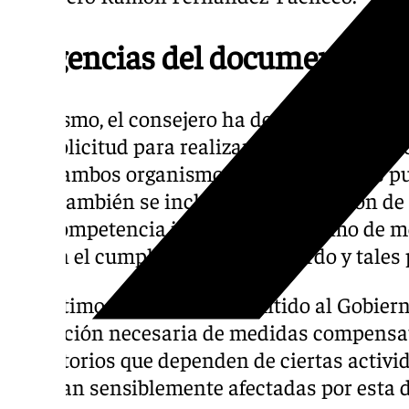
Exigencias del documento
Asimismo, el consejero ha detallado que el
una solicitud para realizar un estudio previ
entre ambos organismos internacionales pue
En él también se incluye la introducción de
una competencia justa y leal, así como de 
vigilen el cumplimiento del acuerdo y tales
Por último el documento emitido al Gobiern
aplicación necesaria de medidas compensat
y territorios que dependen de ciertas activ
resultan sensiblemente afectadas por esta d