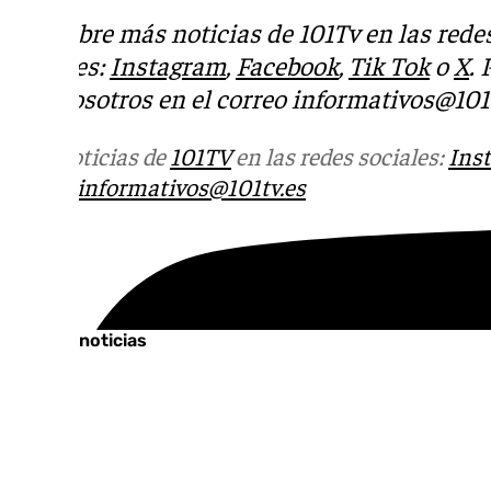
Descubre más noticias de 101Tv en las rede
sociales:
Instagram
,
Facebook
,
Tik Tok
o
X
.
con nosotros en el correo
informativos@101t
Más noticias de
101TV
en las redes sociales:
Ins
correo
informativos@101tv.es
Tags:
Últimas noticias