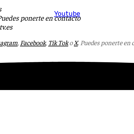
s
Youtube
 Puedes ponerte en contacto
v.es
tagram
,
Facebook
,
Tik Tok
o
X
. Puedes ponerte en 