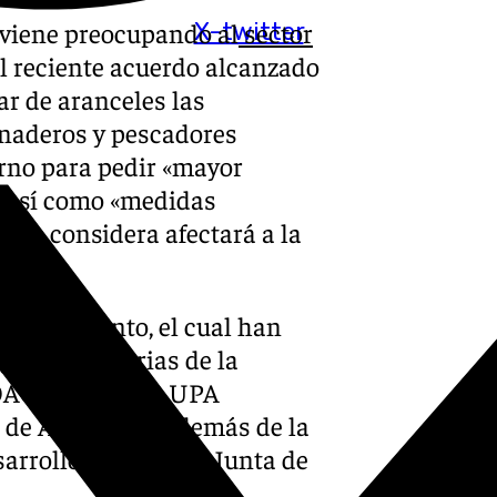
s viene preocupando al
sector
X-twitter
l reciente acuerdo alcanzado
ar de aranceles las
anaderos y pescadores
rno para pedir «mayor
o, así como «medidas
 se considera afectará a la
un documento, el cual han
groalimentarias de la
OAG Andalucía, UPA
 de Andalucía, además de la
arrollo Rural de la Junta de