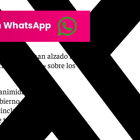
alagueños han alzado la
transparencia» sobre los
animidad con las
bierno central y a las
 inclusión de estas
 tengan en cuenta las
segurado este martes el