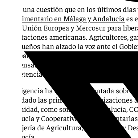
Si hay una cuestión que en los últimos día
agroalimentario en Málaga y Andalucía
es e
por la Unión Europea y Mercosur para liber
importaciones americanas. Agricultores, g
malagueños han alzado la voz ante el Gobie
transparencia» sobre los aspectos del pact
compensatorias» ante una desregulación que
competencia leal de sus productos.
Tal exigencia ha quedado patentada sobre 
secundado las principales organizaciones a
comunidad, como son ASAJA Andalucía, C
Andalucía y Cooperativas Agroalimentarias
Consejería de Agricultura, Pesca, Agua y Des
Andalucía.