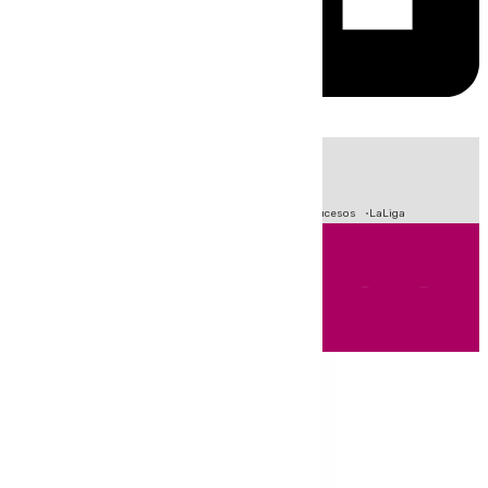
HOY
|
Fútbol
Primera División
Crisis Migratoria en Ceuta
Sucesos
LaLiga
Andalucía