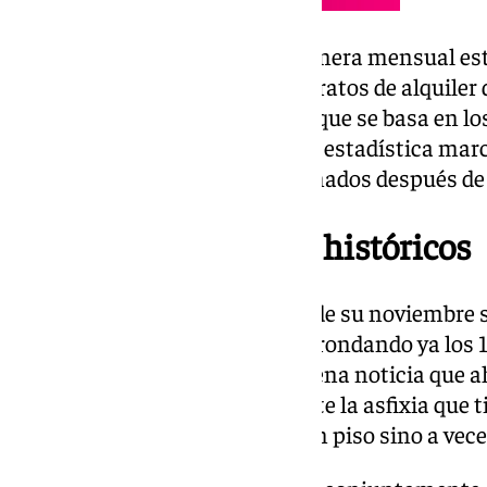
El INE difundirá además de manera mensual este í
actualización anual de los contratos de alquiler 
expresado con dos decimales y que se basa en l
tiene a su alcance el organismo estadística marc
revalorizarán los contratos firmados después de
Málaga, en máximos históricos
Málaga alcanzó el pasado mes de su noviembre 
precios de los pisos de alquiler, rondando ya los
tanto, es relativamente una buena noticia que 
para la subida de los precios ante la asfixia que
jóvenes no ya para encontrar un piso sino a vec