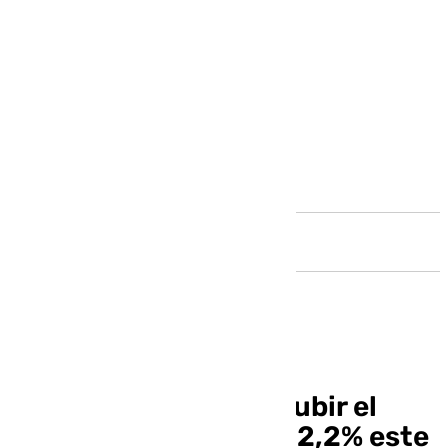
Andalucía
Los caseros podrán subir el
precio del alquiler un 2,2% este