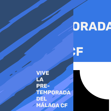
Ir
al
contenido
Tiktok