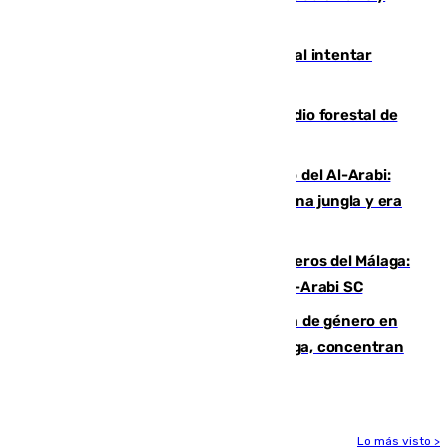
jugaba en Leganés
Ceuta suma 82 fallecidos en el mar al intentar
cruzar la frontera española
Huelva eleva a emergencia el incendio forestal de
Niebla
Juanfran Funes, sobre el duro juego del Al-Arabi:
“Por momentos nos hemos metido en una jungla y era
hasta peligroso”
Ya se han estrenado los tres delanteros del Málaga:
Eneko Jauregui, bigoleador contra el Al-Arabi SC
35 mujeres asesinadas por violencia de género en
España en este 2026: Andalucía y Málaga, concentran
el foco de la tragedia
Lo más visto >