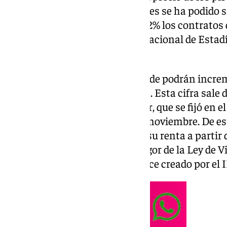
continuo crecimiento, este jueves se ha podido s
propietarios podrán subir un 2,2% los contratos
sale tras publicar el Instituto Nacional de Estad
índice de referencia.
Los caseros ya saben hasta dónde podrán increme
los pisos que tienen arrendados. Esta cifra sale 
hace de los contratos de alquiler, que se fijó en e
estadísticas del pasado mes de noviembre. De es
alquiler que vayan a actualizar su renta a partir
firmados desde la entrada en vigor de la Ley de V
deberán usar ya este nuevo índice creado por el 