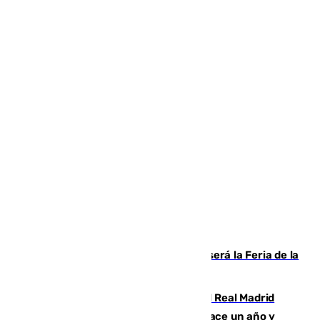
Talleres, escape room y música: así será la Feria de la
Juventud Cofrade de Málaga
El fichaje más caro de la historia del Real Madrid
costaba 105 millones de euros menos hace un año y