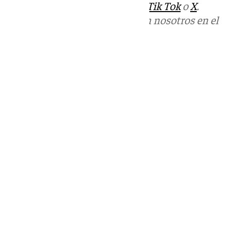
sociales:
Instagram
,
Facebook
,
Tik Tok
o
X
.
Puedes ponerte en contacto con nosotros en el
correo
informativos@101tv.es
Tags:
Últimas noticias