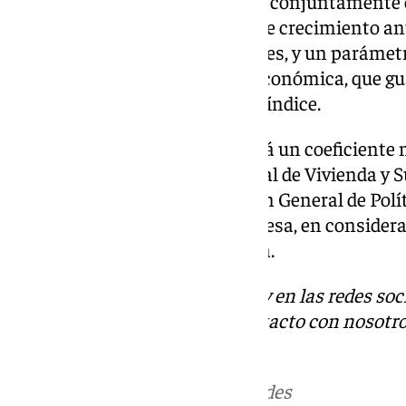
Para elaborar el índice se valora conjuntamente e
las diferencias entre las tasas de crecimiento a
inflación subyacente de cada mes, y un parámetro
Dirección General de Política Económica, que gu
esperado a largo plazo de dicho índice.
A estas diferencias se le aplicará un coeficient
conjunta de la Dirección General de Vivienda y S
Agenda Urbana y de la Dirección General de Polí
de Economía, Comercio y Empresa, en considerac
mercado del alquiler de vivienda.
Descubre más noticias de 101Tv en las redes soc
Tok
o
X
. Puedes ponerte en contacto con nosotro
informativos@101tv.es
Más noticias de
101TV
en las redes