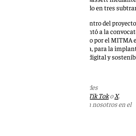
Este tramo, a su vez, está dividido en tres subtr
Esta actuación se encuentra dentro del proyecto
Ayuntamiento de Málaga presentó a la convocat
ayudas a municipios, gestionado por el MITMA e
Generation de la Unión Europea, para la implan
emisiones y la transformación digital y sostenib
Más noticias de
101TV
en las redes
sociales:
Instagram
,
Facebook
,
Tik Tok
o
X
.
Puedes ponerte en contacto con nosotros en el
correo
informativos@101tv.es
Tags: