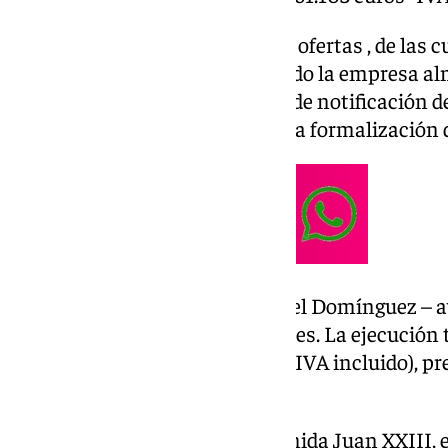
La Casona del Parque recibió 42 ofertas , de las
adjudicataria, finalmente, ha sido la empresa
SERVICIOS, S.L. Desde la fecha de notificación d
de 15 días hábiles para realizar la formalización 
La obra, en el eje avenida Manuel Domínguez –
un plazo de ejecución de 12 meses. La ejecución 
estimada de 1.442.061,35 euros (IVA incluido), pre
publicó la oferta
El objetivo es comunicar la avenida Juan XXIII, 