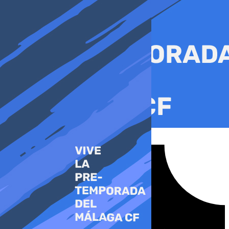
Ir
al
contenido
Tiktok