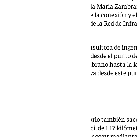
Ortega y Gassett desde la avenida María Zambran
Intelhorce. También se pretende la conexión y e
itinerario con los ya existentes de la Red de Infr
la ciudad.
El proyecto, elaborado por la consultora de inge
dos tramos. El primero de ellos, desde el punto 
y Gasset y la avenida María Zambrano hasta la la
Washington. El segundo tramo va desde este punto
de Intelhorce.
Carriles bici
En junio de este año, el Consistorio también sacó
construir otro tramo de carril bici, de 1,17 kilóm
Manuel Domínguez y Ortega y Gassett mediante