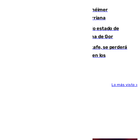
Hallan sin vida al granadino con Alzhéimer
desaparecido hace una semana en Churriana
Encuentran un cadáver en avanzado estado de
descomposición en la localidad granadina de Gor
Christantus Uche, delantero del Getafe, se perderá
toda la temporada por varias fracturas en los
ligamentos de su rodilla derecha
Lo más visto >
Más noticias
Ver más >