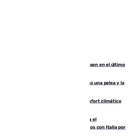
El Sevilla se desinfla ante el Leverkusen en el último
ensayo (1-2)
Tensión en la prisión de Alhaurín tras una pelea y la
incautación de un punzón
Málaga contabiliza 148 zonas de confort climático
para enfrentar las altas temperaturas
Marlaska notifica a la Unión Europea el
restablecimiento de controles fronterizos con Italia por
vía aérea y marítima