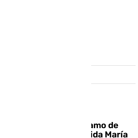
Andalucía
Málaga adjudica el tramo de
carril bici desde avenida María