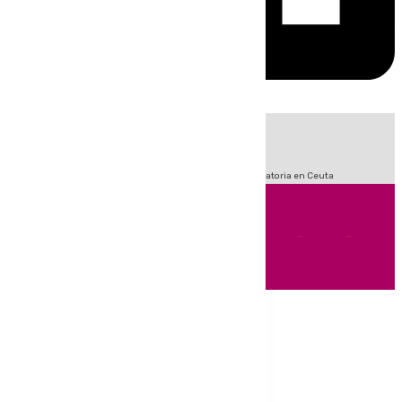
HOY
|
Sucesos
Fútbol
LaLiga
Primera División
Crisis Migratoria en Ceuta
Andalucía