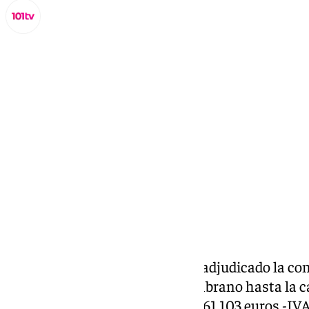
Lynx Devs
miércoles, 2 octubre 2024, 18:44
Compartir:
El Ayuntamiento de Málaga ha adjudicado la co
bici
desde la avenida María Zambrano hasta la car
kilómetros, por un importe de 961.103 euros -IVA