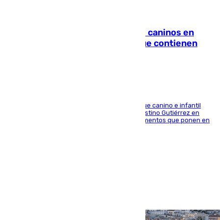
06.08.2026
Continúan los cierres de parques caninos en
Sevilla: se detectan alimentos que contienen
elementos peligrosos
En la tarde del 6 de agosto ha cerrado el parque canino e infantil
situado entre las calles Manuel Olivencia y Faustino Gutiérrez en
Sevilla Este tras detectarse alimentos con elementos que ponen en
peligro a perros y usuarios