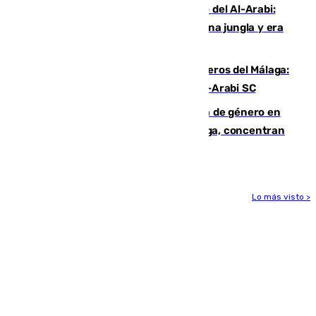
Juanfran Funes, sobre el duro juego del Al-Arabi:
“Por momentos nos hemos metido en una jungla y era
hasta peligroso”
Ya se han estrenado los tres delanteros del Málaga:
Eneko Jauregui, bigoleador contra el Al-Arabi SC
35 mujeres asesinadas por violencia de género en
España en este 2026: Andalucía y Málaga, concentran
el foco de la tragedia
Lo más visto >
Más noticias
Ver más >