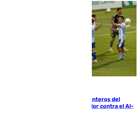
06.08.2026
Ya se han estrenado los tres delanteros del
Málaga: Eneko Jauregui, bigoleador contra el Al-
Arabi SC