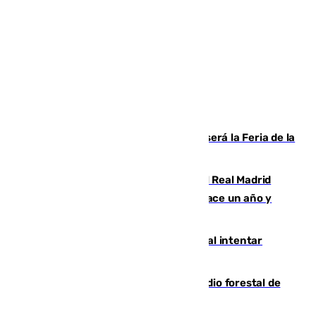
Talleres, escape room y música: así será la Feria de la
Juventud Cofrade de Málaga
El fichaje más caro de la historia del Real Madrid
costaba 105 millones de euros menos hace un año y
jugaba en Leganés
Ceuta suma 82 fallecidos en el mar al intentar
cruzar la frontera española
Huelva eleva a emergencia el incendio forestal de
Niebla