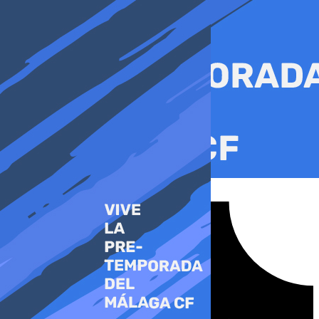
Ir
al
contenido
Tiktok