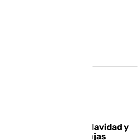
Andalucía
Málaga enciende su Navidad y
estrena la Zona de Bajas