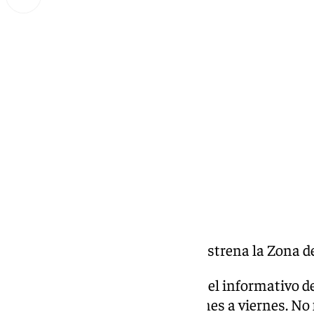
Miguel Alfonso
viernes, 29 noviembre 2024, 19:55
Compartir:
Málaga enciende su Navidad y estrena la Zona d
Las noticias de 101tv Málaga es el informativo de
Málaga
. Desde las 20.00h de lunes a viernes. No f