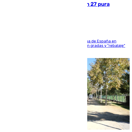
Sanlúcar arranca este sábado con 27 pura
sangres
181 edición de la competición hípica más antigua de España en
activo donde aficionados y profesionales llenan gradas y "rebalaje"
de la playa de sanluqueña