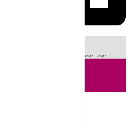
HOY
|
Fútbol
Primera División
Crisis Migratoria en Ceuta
Sucesos
LaLiga
Andalucía