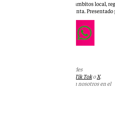
noticias más relevantes en los ámbitos local, reg
social, deportivo y la Semana Santa. Presentad
Más noticias de
101TV
en las redes
sociales:
Instagram
,
Facebook
,
Tik Tok
o
X
.
Puedes ponerte en contacto con nosotros en el
correo
informativos@101tv.es
Tags: