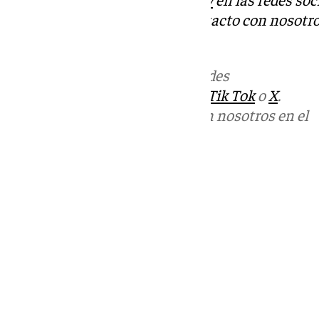
Tok
o
X
. Puedes ponerte en contacto con nosotro
informativos@101tv.es
Más noticias de
101TV
en las redes
sociales:
Instagram
,
Facebook
,
Tik Tok
o
X
.
Puedes ponerte en contacto con nosotros en el
correo
informativos@101tv.es
Tags:
Últimas noticias