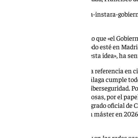
https://www.101tv.es/andalucia-instara-gobiern
ciberseguridad-malaga/
El regidor malagueño ha añadido que «el Gobiern
descentralizar cosas y que no todo esté en Madri
donde puede encajar muy bien esta idea», ha sent
«Málaga se ha convertido en una referencia en ci
la ciberseguridad en España. Málaga cumple todos
del futuro Centro Nacional de Ciberseguridad. Por
infraestructuras y, entre otras cosas, por el pape
primera en poner en marcha el grado oficial de C
Artificial y hará lo propio con un máster en 202
anuncio.
Descubre más noticias de
101Tv
en las redes soc