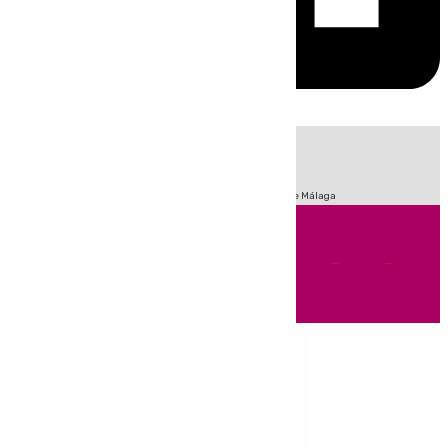
HOY
|
Fútbol
Sucesos
Primera División
Incendios
Feria de Málaga
Andalucía