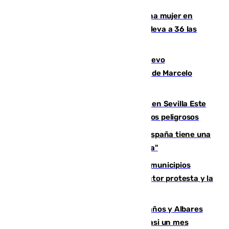
Igualdad confirma el asesinato de una mujer en
Benahavís como violencia machista y eleva a 36 las
víctimas en 2026
El exdelantero Diego Forlán es el nuevo
seleccionador de Uruguay tras la salida de Marcelo
Bielsa
Reabierto el parque canino cerrado en Sevilla Este
tras detectarse alimentos con elementos peligrosos
Javier Fernández: "El Gobierno de España tiene una
preocupación y una prioridad con Sevilla"
Las ferias de verano de numerosos municipios
andaluces se quedan sin cohetes: el sector protesta y la
Junta mantiene el protocolo
Los ministros Marlaska, Robles, Bolaños y Albares
comparecerán por las crisis de Ceuta casi un mes