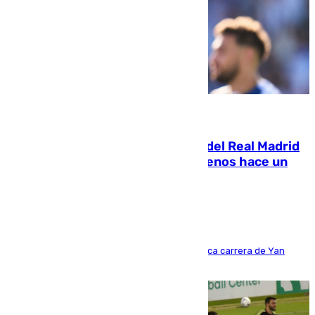
07.08.2026
El fichaje más caro de la historia del Real Madrid
costaba 105 millones de euros menos hace un
año y jugaba en Leganés
Del filial pepinero a récord absoluto: la meteórica carrera de Yan
Diomande en solo doce meses