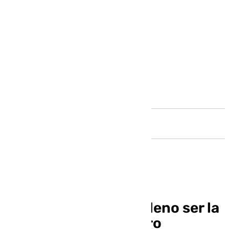
Andalucía
Málaga pedirá en el Pleno ser la
sede del futuro Centro