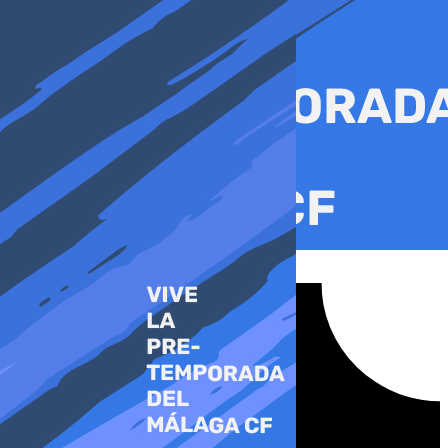
Ir
al
contenido
Tiktok