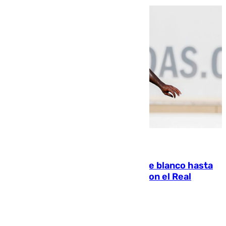
06.08.2026
Vinícius Júnior seguirá vestido de blanco hasta
2032 tras cerrar su renovación con el Real
Madrid