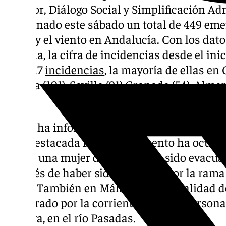
Interior, Diálogo Social y Simplificación Ad
coordinado este sábado un total de 449 eme
lluvia y el viento en Andalucía. Con los dat
jornada, la cifra de incidencias desde el ini
ya a 617
incidencias
, la mayoría de ellas en 
Huelva (101), Sevilla (91) Granada (54), Almer
(14).
Según ha informado el centro coordinador e
más destacada hasta el momento ha ocurrid
donde una mujer de 70 años ha sido evacuad
después de haber sido golpeada por la rama 
XXIII. También en Málaga, en la localidad d
arrastrado por la corriente con una persona 
Atalaya, en el río Pasadas.