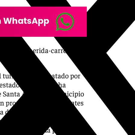
rescates-herida-carreteras-
el turismo fue rescatado por
estado. Además, se ha
e Santa Ana, en el municipio
n producido varios rescates
a del barranco del Sol en
o un muro en la calle
lindante de forma preventiva.