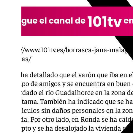
https://www.101tv.es/borrasca-jana-malaga-
cortadas/
El 112 ha detallado que el varón que iba en 
un grupo de amigos y se encuentra en buen 
desbordado el río Guadalhorce en la zona d
de Cártama. También ha indicado que se ha
de vehículos sin daños personales en la zon
Almogía. Por otro lado, en Ronda se ha caíd
Eucalipto y se ha desalojado la vivienda co