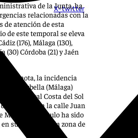
ministrativa de la Junta, ha
X-twitter
rgencias relacionadas con la
os de atención de esta
cio de este temporal se eleva
Cádiz (176), Málaga (130),
ía (30) Córdoba (21) y Jaén
n una nota, la incidencia
o en Marbella (Málaga)
a al Hospital Costa del Sol
de un árbol en la calle Juan
e Mijas un vehículo ha sido
en su interior en la zona de