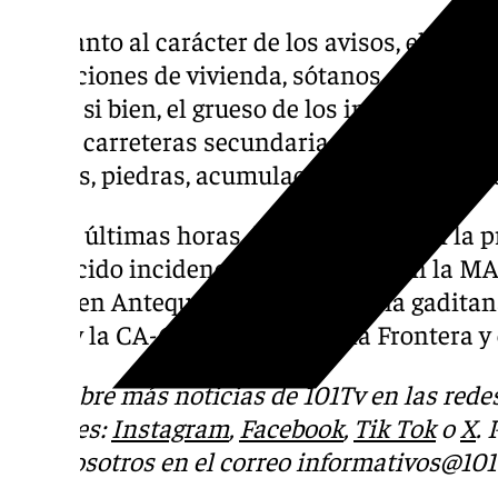
En cuanto al carácter de los avisos, el cen
anegaciones de vivienda, sótanos, garajes, l
viario, si bien, el grueso de los incidentes s
red de carreteras secundarias de la comuni
árboles, piedras, acumulación de agua y lod
En las últimas horas de este sábado, en la 
producido incidencias de este tipo en la MA
N-431 en Antequera; en la provincia gaditan
Jerez y la CA-6105 en Arcos de la Frontera y 
Descubre más noticias de 101Tv en las rede
sociales:
Instagram
,
Facebook
,
Tik Tok
o
X
.
con nosotros en el correo
informativos@101t