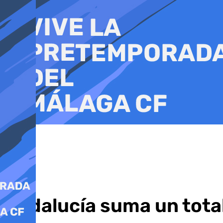
Ir
al
contenido
Andalucía suma un total