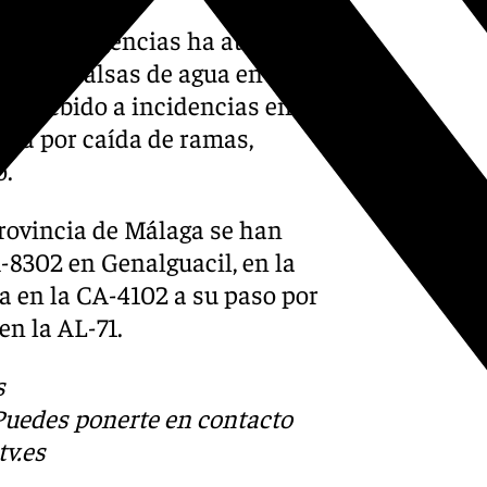
tro de emergencias ha atendido
ocales, balsas de agua en el
e ha debido a incidencias en la
dad por caída de ramas,
o.
provincia de Málaga se han
-8302 en Genalguacil, en la
a en la CA-4102 a su paso por
en la AL-71.
s
 Puedes ponerte en contacto
v.es