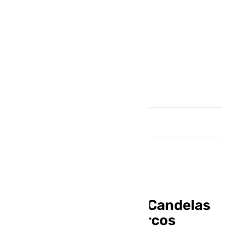
Andalucía
Así es la fiesta de las Candelas
en Cuevas de San Marcos