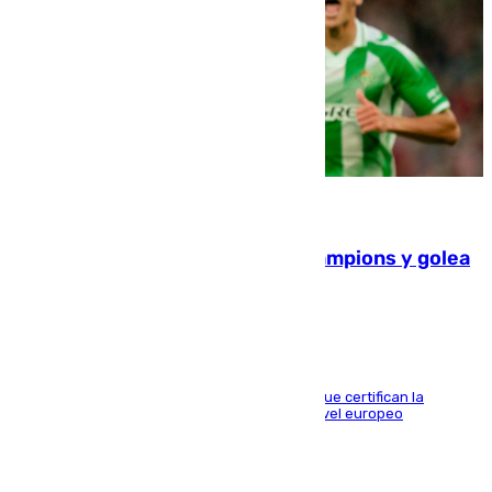
06.08.2026
El Betis supera el examen de Champions y golea
al Arsenal en Dublín (1-3)
Riquelme, Deossa y Fornals firman los tantos que certifican la
superioridad bética ante un rival de máximo nivel europeo