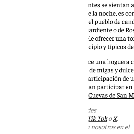
de esta misma. Todos los asistentes se sientan 
resguardarse de frío. A lo largo de la noche, es c
hogueras y que van recorriendo el pueblo de can
dicta ofrecerles una copa de aguardiente o de Ros
pueblo. Además, también se suele ofrecer una tor
dulces propios de nuestro municipio y típicos de
Desde hace algunos años, se hace una hoguera c
pueblo donde se ofrece un plato de migas y dulc
festividad que se alegra con la participación de
pensado para que quienes quieran participar en e
junto con el resto de vecinos de
Cuevas de San M
Más noticias de
101TV
en las redes
sociales:
Instagram
,
Facebook
,
Tik Tok
o
X
.
Puedes ponerte en contacto con nosotros en el