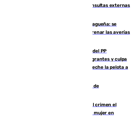
Vithas Málaga crece en cirugías, consultas externas
y altas en el primer semestre de 2026
Mejoras del agua en la Axarquía malagueña: se
sustituye una tubería de 50 años para frenar las averías
de agua en El Borge y Almáchar
Bendodo asegura que los gobiernos del PP
"cumplirán la ley" sobre los menores migrantes y culpa
al Gobierno por "inestabilidad": "Que no eche la pelota a
las comunidades"
Una ONG malagueña ganará un año de
comunicación gratuita con Apecom
Confiesa en un diario ser el autor del crimen el
hombre en prisión por asesinato de una mujer en
Benahavís