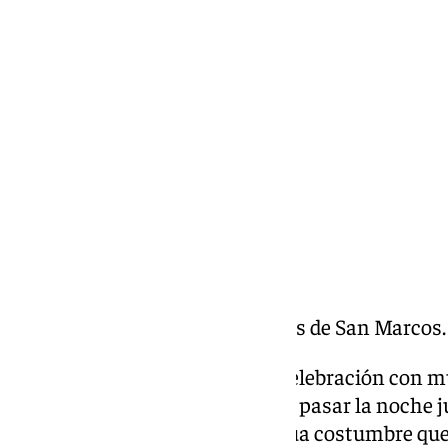
Miguel Alfonso
sábado, 14 diciembre 2024, 11:05
Compartir:
Fiesta de las Candelas en Cuevas de San Marcos.
La fiesta de las Candelas, una celebración con 
reúne a paisanos y amigos para pasar la noche ju
Esta fiesta proviene de la antigua costumbre qu