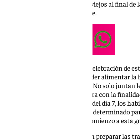
quemar los aperos de labranza viejos al final de
renovación para el año siguiente.
Un poco de tiempo antes de la celebración de es
preparando materiales para poder alimentar la
se conoce como “acarrear leña”. No solo juntan 
servir para quemar en su hoguera con la finalid
noche encendida. Al anochecer del día 7, los ha
reúnen en el lugar donde hayan determinado pa
con los preparativos para dar comienzo a esta g
Encendida la hoguera, es común preparar las tr