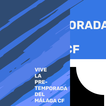
Ir
al
contenido
Tiktok