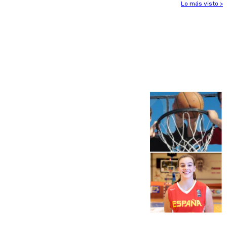
Lo más visto >
Más noticias
Ver más >