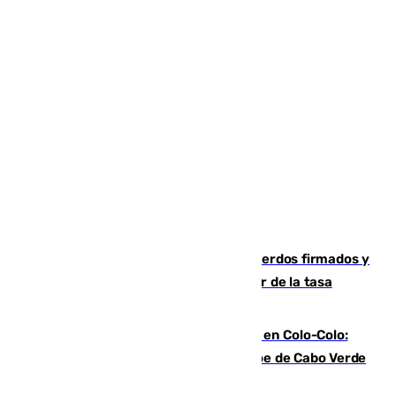
Vox exige a Sanz que cumpla los acuerdos firmados y
que paralice la mezquita antes de hablar de la tasa
turística
Vozinha, recibido como una estrella en Colo-Colo:
casi 30.000 aficionados arropan al héroe de Cabo Verde
en su presentación