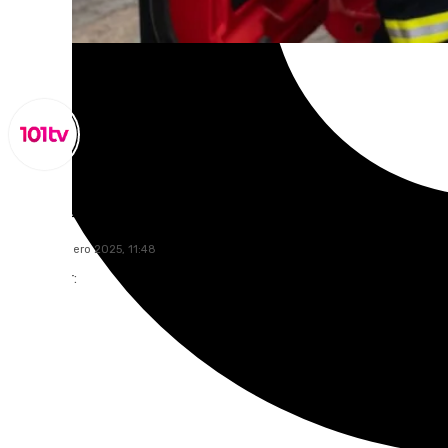
Lynx Devs
jueves, 9 enero 2025, 11:48
Compartir: