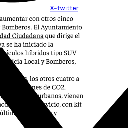
X-twitter
 aumentar con otros cinco
l y Bomberos. El Ayuntamiento
idad Ciudadana
que dirige el
a se ha iniciado la
ehículos híbridos tipo SUV
e Policía Local y Bomberos,
compra.
Bomberos, los otros cuatro a
el de emisiones de CO2,
d y entornos urbanos, vienen
dernizar el servicio, con kit
 última generación y