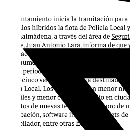
El Ayuntamiento inicia la tramitación para
vehículos híbridos la flota de Policía Loca
de Benalmádena, a través del área de
Segur
alcalde, Juan Antonio Lara, informa de que y
tramitación para contar con cinco nuevos v
4×4 y aumentar así la flota de la que dispon
por un periodo de cinco años con opción a 
De los cinco vehículos, uno irá destinado a 
Policía Local. Los vehículos, con menor niv
versátiles y menor consumo medio en ciuda
provistos de nuevas tecnologías en pro de mo
de grabación, software integrado, tablets de
desfribilador, entre otras herramientas.