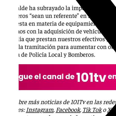
El alcalde ha subrayado la importancia de 
Bomberos “sean un referente” en la provinci
respuesta en materia de equipamiento como
llegamos con la adquisición de vehículos nu
día a día que prestan nuestros efectivos”, 
inicia la tramitación para aumentar con otr
la flota de Policía Local y Bomberos.
Descubre más noticias de 101Tv en las rede
sociales:
Instagram
,
Facebook
,
Tik Tok
o
X
.