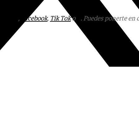
v.es
.
tagram
,
Facebook
,
Tik Tok
o
X
. Puedes ponerte en 