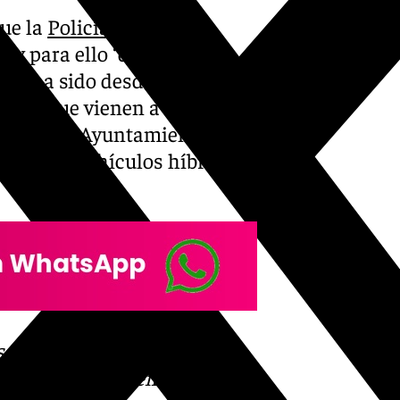
que la
Policía Local
y
a y para ello “debemos dar
 lo ha sido desde que
evos que vienen a mejorar el
subrayó. El Ayuntamiento
os cinco vehículos híbridos
s
 Puedes ponerte en contacto