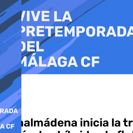
Ir
al
contenido
Benalmádena inicia la t