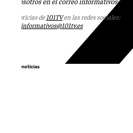
con nosotros en el correo
informativos@101t
Más noticias de
101TV
en las redes sociales:
Ins
correo
informativos@101tv.es
Tags:
Últimas noticias