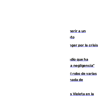
Detenido un hombre en Málaga por herir a un
Guardia Civil tras atropellarle con su moto
El Barça cancela un amistoso en Tánger por la crisis
en la frontera con Ceuta
El acalde de Niebla cree que el incendio que ha
afectado a dos aldeas se originó "por una negligencia"
Golpe cofrade en Jaén: investigan el robo de varias
joyas de la Virgen de la Fuensanta Coronada de
Alcaudete
Con Málaga exige duplicar los Puntos Violeta en la
Feria de Málaga