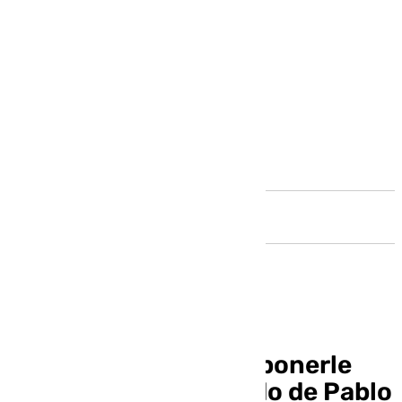
Andalucía
De ser fan de Goku a ponerle
voz: el sueño cumplido de Pablo