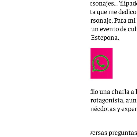
«Y
o veía la serie, dibujaba los personajes… ‘flip
aquellos tiempos.
Y ahora resulta que me dedico a
casting para Goku, me
dan el personaje. Para mí
a 101TV durante el EsteponGO!, un evento de cult
participó este fin de semana en Estepona.
En este encuentro, Domínguez dio una charla a l
Ball sobre cómo es doblar a su protagonista, aun
de eventos también comparte anécdotas y experi
anime a los que ha doblado.
«Durante la charla me hacen diversas preguntas