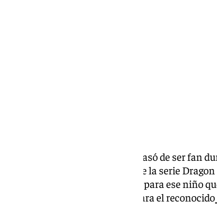
Elena Lozano
martes, 4 febrero 2025, 11:48
Compartir:
El sevillano Pablo Domínguez pasó de ser fan du
personaje Goku, protagonista de la serie Dragon B
años; un sueño cumplido tanto para ese niño que
capítulo de este anime, como para el reconocido