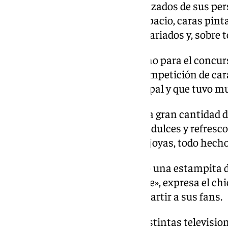
Congreso de Estepona caracterizados de sus per
pelucas de colores, trajes del espacio, caras pint
máscaras… Los disfraces eran variados y, sobre 
«La gente se lo ha currado mucho para el concur
adolescente refiriéndose a la competición de ca
se realizó en el escenario principal y que tuvo m
Otro grupo de jóvenes destaca la gran cantidad 
artesanales, que ofrecían desde dulces y refresc
pegatinas, libros interactivos o joyas, todo hec
Uno de ellos se había comprado una estampita de
Domínguez para que me la firme», expresa el ch
que el actor de doblaje iba a impartir a sus fans.
Además, la feria contaba con distintas television