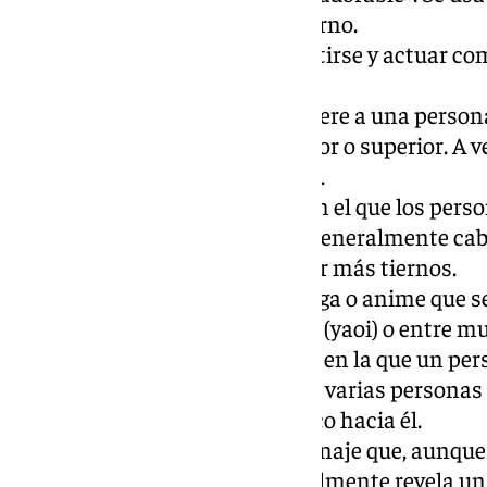
visualmente atractivo o tierno.
Cosplay
: La práctica de vestirse y actuar c
manga o videojuego.
Senpai
: Término que se refiere a una perso
antigüedad, como un mentor o superior. A v
romántico o de admiración.
Chibi
: Un estilo de dibujo en el que los per
proporciones exageradas, generalmente cab
pequeños, para hacerlos ver más tiernos.
Yaoi/Yuri
: Géneros de manga o anime que s
románticas entre hombres (yaoi) o entre muj
Harem
: Un tipo de historia en la que un p
masculino, está rodeado de varias personas 
muestran interés romántico hacia él.
Tsundere
: Un tipo de personaje que, aunque
hostil al principio, eventualmente revela un