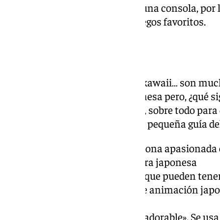
Eventos, cada una de ellas con una consola, por 
disfrutar jugando a sus videojuegos favoritos.
El diccionario otaku
Otaku, cosplay, manga, anime, kawaii… son much
los fanáticos de la cultura japonesa pero, ¿qué s
lo otaku es un mundo complejo, sobre todo para
con él, quizá sirva de ayuda esta pequeña guía 
Otaku
: Se refiere a una persona apasionada
y otros aspectos de la cultura japonesa
Manga
: Cómics japoneses, que pueden tener
Anime
: Series o películas de animación ja
amplia gama de temas.
Kawaii
: Significa «lindo» o «adorable». Se us