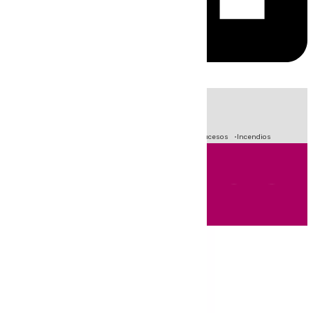
HOY
|
Fútbol
Crisis Migratoria en Ceuta
Primera División
Sucesos
Incendios
Andalucía