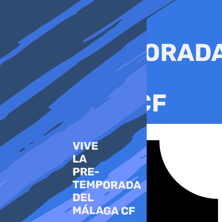
Ir
al
contenido
Tiktok