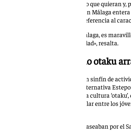
también pueden preguntarme lo que quieran y, 
‘kamehameha’ que se escuche en Málaga entera y
bromea el sevillano, haciendo referencia al carac
«Para mí, venir a Estepona, a Málaga, es maravil
espectacular. Andalucía es calidad», resalta.
EsteponGO!: el mundo otaku arr
Entre videojuegos, disfraces y un sinfín de acti
y el manga, la feria de cultura alternativa Estep
semana en Estepona. Y es que la cultura ‘otaku’, 
japonesa, es cada vez más popular entre los jóv
este tipo de contenido.
Adultos, adolescentes y niños paseaban por el Sa