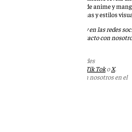
Shounen/Shoujo
: Géneros de anime y manga
chicas (shoujo). Tienen temas y estilos visua
Descubre más noticias de 101Tv en las redes soc
Tok
o
X
. Puedes ponerte en contacto con nosotro
informativos@101tv.es
Más noticias de
101TV
en las redes
sociales:
Instagram
,
Facebook
,
Tik Tok
o
X
.
Puedes ponerte en contacto con nosotros en el
correo
informativos@101tv.es
Tags:
Últimas noticias