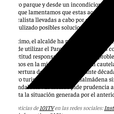
nuestro parque y desde un incondicional ap
por lo que lamentamos que estas acciones 
electoralista llevadas a cabo por el anterio
obstaculizado posibles soluciones y la reape
Por último, el alcalde ha pedido a los difere
dejen de utilizar el Parque de Atracciones c
una actitud responsable frente a esta probl
rememos en la misma dirección, con cautel
la reapertura del que ha sido durante décad
nuestro turismo no sólo en Benalmádena si
y en Andalucía”. El alcalde pide prudencia a
lamenta la situación generada por el anter
Más noticias de
101TV
en las redes sociales:
Ins