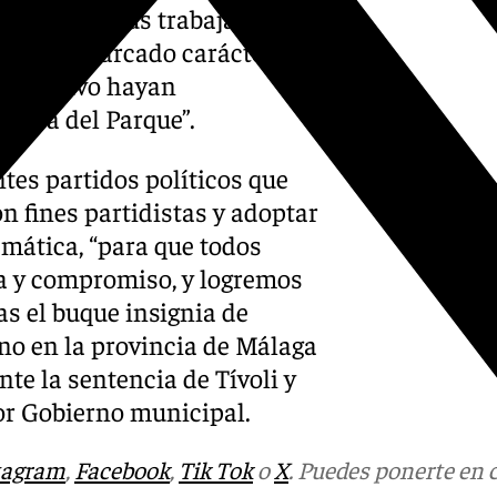
oyo hacia sus trabajadores,
con tan marcado carácter
r Ejecutivo hayan
rtura del Parque”.
ntes partidos políticos que
on fines partidistas y adoptar
emática, “para que todos
a y compromiso, y logremos
as el buque insignia de
no en la provincia de Málaga
nte la sentencia de Tívoli y
ior Gobierno municipal.
tagram
,
Facebook
,
Tik Tok
o
X
. Puedes ponerte en 