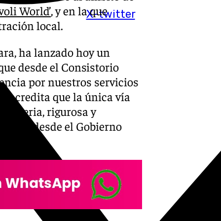
ívoli World’
, y en la que
X-twitter
ración local.
ara, ha lanzado hoy un
que desde el Consistorio
ncia por nuestros servicios
a acredita que la única vía
ón seria, rigurosa y
a cabo desde el Gobierno