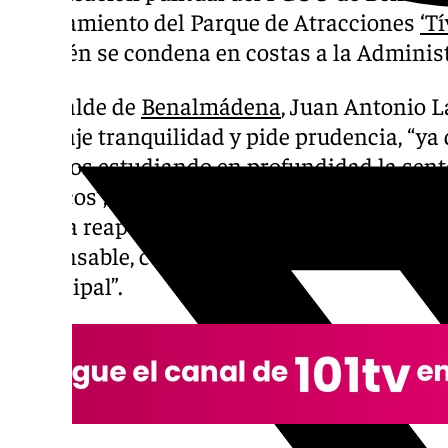
planeamiento del Parque de Atracciones
‘T
también se condena en costas a la Administ
El alcalde de
Benalmádena
, Juan Antonio L
mensaje tranquilidad y pide prudencia, “ya 
estamos estudiando en profundidad la sente
jurídicos”, y ha subrayado que “esta sentenci
para la reapertura de Tivoli es una negociaci
responsable, como la que estamos llevando 
municipal”.