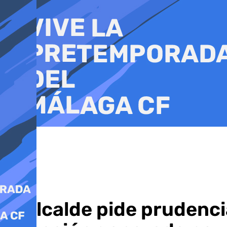
Ir
al
contenido
El alcalde pide prudenci