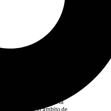
de Tívoli y lamenta la
 municipal. Tras la
erior de Justicia de
forme a derecho el acuerdo de
aprobaba definitivamente la
ena, relativo al ámbito de