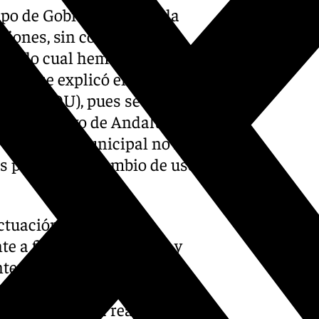
uipo de Gobierno aprobó la
ciones, sin contar con los
tes (lo cual hemos conocido
o que se explicó en el pleno
 del PGOU), pues se omitió,
jo Consultivo de Andalucía”.
or Gobierno municipal no fue
és público del cambio de uso
actuación del Gobierno
e a fines electoralistas, y
e a Tívoli y a sus
 que ha subrayado que “desde
ajando para la reapertura de