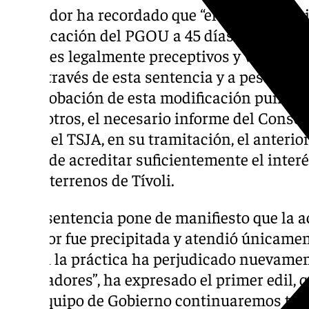
El regidor ha recordado que “el anterior eq
modificación del PGOU a 45 días de las elec
trámites legalmente preceptivos y vinculan
hoy a través de esta sentencia y a pesar de l
de aprobación de esta modificación puntual
entre otros, el necesario informe del Conse
Según el TSJA, en su tramitación, el anteri
capaz de acreditar suficientemente el inter
de los terrenos de Tívoli.
“Esta sentencia pone de manifiesto que la 
anterior fue precipitada y atendió únicament
que en la práctica ha perjudicado nuevament
trabajadores”, ha expresado el primer edil,
este equipo de Gobierno continuaremos trab