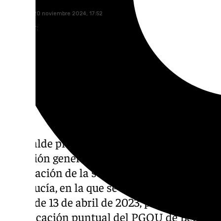
miércoles, 20 noviembre 2024, 17:52
Compartir:
El alcalde pide prudencia ante la sentencia 
situación generada por el anterior Gobierno
publicación de la sentencia del Tribunal Sup
Andalucía, en la que se anula al no ser con
pleno de 13 de abril de 2023, por el que se 
modificación puntual del PGOU de Benalmád