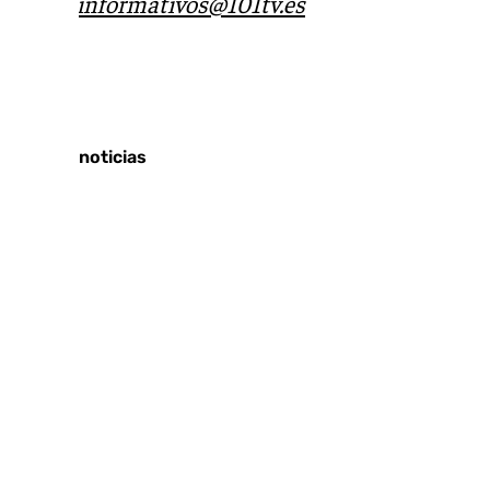
correo
informativos@101tv.es
Tags:
Últimas noticias