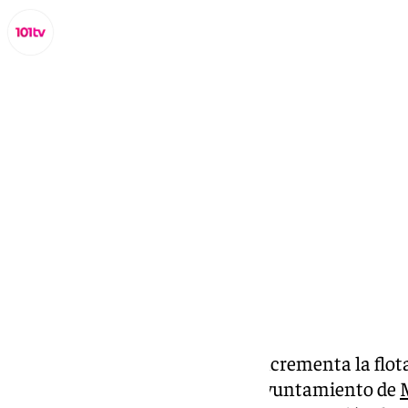
Lynx Devs
viernes, 3 enero 2025, 11:52
Compartir:
El Ayuntamiento de Marbella incrementa la flota 
nuevos vehículos híbridos. El Ayuntamiento de