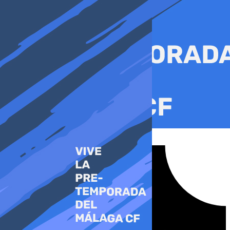
Ir
al
contenido
Tiktok