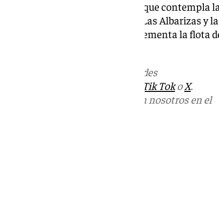
funcionamiento la cuarta fase, que contempla la
Polígono Industrial La Ermita, Las Albarizas y l
Ayuntamiento de Marbella
incrementa la flota de
nuevos vehículos híbridos.
Más noticias de
101TV
en las redes
sociales:
Instagram
,
Facebook
,
Tik Tok
o
X
.
Puedes ponerte en contacto con nosotros en el
correo
informativos@101tv.es
Tags:
Últimas noticias