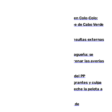
Vozinha, recibido como una estrella en Colo-Colo:
casi 30.000 aficionados arropan al héroe de Cabo Verde
en su presentación
Vithas Málaga crece en cirugías, consultas externas
y altas en el primer semestre de 2026
Mejoras del agua en la Axarquía malagueña: se
sustituye una tubería de 50 años para frenar las averías
de agua en El Borge y Almáchar
Bendodo asegura que los gobiernos del PP
"cumplirán la ley" sobre los menores migrantes y culpa
al Gobierno por "inestabilidad": "Que no eche la pelota a
las comunidades"
Una ONG malagueña ganará un año de
comunicación gratuita con Apecom