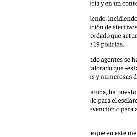
las necesidades que tiene la policía y en un con
«Nuestro objetivo es seguir creciendo, incidiend
de la flota de vehículos, la reposición de efectivos
remarcado Muñoz, quien ha recordado que actua
empleo para la incorporación de 19 policías.
«A medida que se han ido jubilando agentes se h
ha explicado, al tiempo que ha valorado que «es
de 400 efectivos, de las más altas y numerosas 
Respeto al sistema de videovigilancia, ha puesto 
una herramienta muy útil no solo para el esclar
delictivos sino en materia de prevención o para
reciente DANA».
En este sentido, ha informado de que en este me