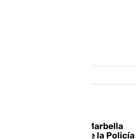
Andalucía
El Ayuntamiento de Marbella
incrementa la flota de la Policía