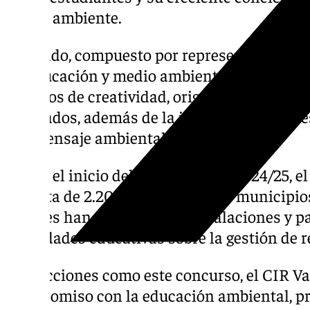
medio ambiente.
El jurado, compuesto por representantes del
en educación y medio ambiente, ha evaluado
criterios de creatividad, originalidad, y el u
reciclados, además de la incorporación de e
y el mensaje ambiental que transmiten.
Desde el inicio del curso escolar 2024/25, e
la visita de 2.200 alumnos de los municipi
quienes han conocido las instalaciones y p
actividades educativas sobre la gestión de r
Con acciones como este concurso, el CIR Val
compromiso con la educación ambiental, p