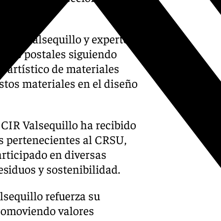
 CIR Valsequillo y expertos
 las postales siguiendo
so artístico de materiales
stos materiales en el diseño
l CIR Valsequillo ha recibido
os pertenecientes al CRSU,
articipado en diversas
esiduos y sostenibilidad.
sequillo refuerza su
romoviendo valores