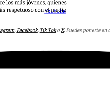
re los más jóvenes, quienes
más respetuoso con el medio
Youtube
tagram
,
Facebook
,
Tik Tok
o
X
. Puedes ponerte en 