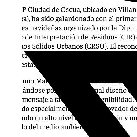
El CEIP Ciudad de Oscua, ubicado en Villa
(Málaga), ha sido galardonado con el prime
postales navideñas organizado por la Diputa
Centro de Interpretación de Residuos (CIR) 
Residuos Sólidos Urbanos (CRSU). El recon
por la creatividad y el compromiso con la s
propuesta.
El alumno Marcos Pozo ha sido el autor de l
destacándose por su excepcional diseño qu
fuerte mensaje a favor de la sostenibilidad.
valorado especialmente el uso innovador de
reflejando un alto nivel de reutilización y 
cuidado del medio ambiente.