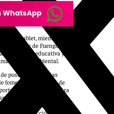
ido una tablet, mientras que
ar el Bioparc de Fuengirola.
na experiencia educativa y
nimal y medioambiental.
n de postales navideñas
 de fomentar los valores de
portancia del reciclaje para
 participado numerosos
mostrando el talento creativo
 sobre la protección del