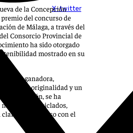
nueva de la Concepción
X-twitter
r premio del concurso de
ción de Málaga, a través del
del Consorcio Provincial de
ocimiento ha sido otorgado
ostenibilidad mostrado en su
a postal ganadora,
e combina originalidad y un
 En su creación, se ha
 materiales reciclados,
un claro compromiso con el