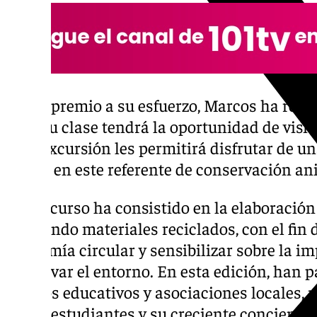
Como premio a su esfuerzo, Marcos ha recib
toda su clase tendrá la oportunidad de visit
Esta excursión les permitirá disfrutar de u
lúdica en este referente de conservación a
El concurso ha consistido en la elaboració
utilizando materiales reciclados, con el fin
economía circular y sensibilizar sobre la im
preservar el entorno. En esta edición, han
centros educativos y asociaciones locales, 
de los estudiantes y su creciente conciencia