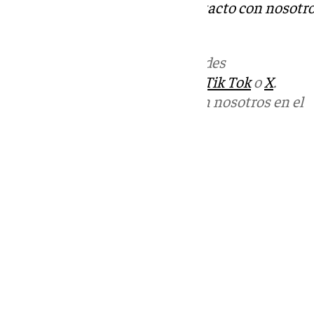
Tok
o
X
. Puedes ponerte en contacto con nosotro
informativos@101tv.es
.
Más noticias de
101TV
en las redes
sociales:
Instagram
,
Facebook
,
Tik Tok
o
X
.
Puedes ponerte en contacto con nosotros en el
correo
informativos@101tv.es
Tags:
Últimas noticias