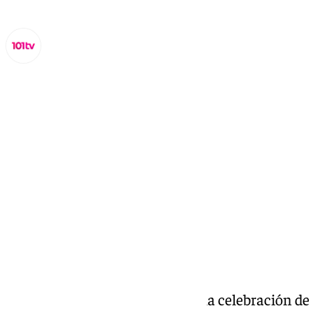
Lynx Devs
lunes, 17 marzo 2025, 14:10
Compartir:
El Paso de Benalmádena inicia la celebración de 