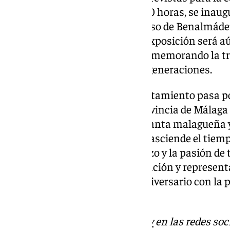
próximo 20 de marzo a las 17:00 horas, se inaugu
exposición fotográfica de «El Paso de Benalmád
de Benalmádena Pueblo. Esta exposición será aú
señalan sus organizadores, conmemorando la tra
obra que sigue emocionando a generaciones.
El objetivo que persigue el Ayuntamiento pasa po
Singularidad Turística de la Provincia de Málag
excelencia de toda la Semana Santa malagueña y
historia de una tradición que trasciende el tiem
siga creciendo gracias al esfuerzo y la pasión de
ella en su preparación, organización y represen
inicia la celebración de su 75 aniversario con la
cartel anunciador.
Descubre más noticias de
101Tv
en las redes soc