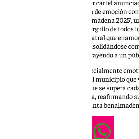
presentación de un espectacular cartel anuncia
fin de semana una jornada llena de emoción con 
anunciador de ‘El Paso de Benalmádena 2025’, u
ha despertado la admiración y orgullo de todos lo
emblemática representación teatral que enamor
75 años desde su fundación, consolidándose com
importantes del municipio y atrayendo a un púb
El acto de presentación fue especialmente emot
recreación a cargo de vecinos del municipio que
entrega y talento en esta obra que se supera cada
Paso» batió récords de asistencia, reafirmando 
imprescindible en la Semana Santa benalmaden