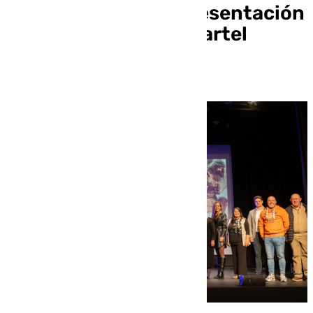
aniversario con la presentación
de un espectacular cartel
anunciador