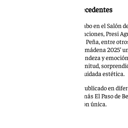
Un spot publicitario sin precedentes
Durante el acto, que se llevó a cabo en el Salón d
presidido por la alcaldesa en funciones, Presi Agui
Tradiciones Populares, Yolanda Peña, entre otro
publicitario de ‘El Paso de Benalmádena 2025’ 
impresionante que refleja la grandeza y emoción d
altura de un evento de esta magnitud, sorprendió
impacto cinematográfico y su cuidada estética.
Próximamente, este spot será publicado en difer
comunicación, acercando aún más El Paso de B
que viven y sienten esta tradición única.
Compromiso municipal