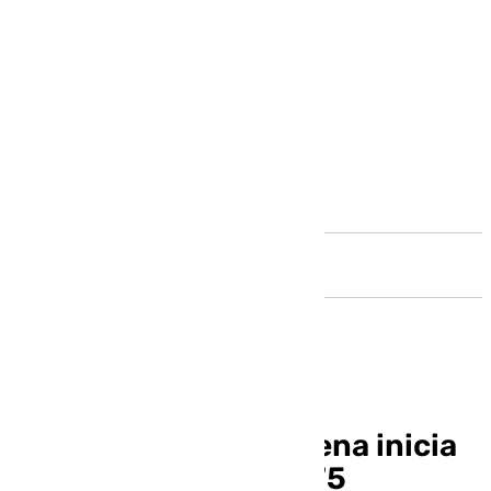
Andalucía
El Paso de Benalmádena inicia
la celebración de su 75