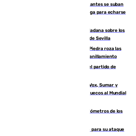
Un cartel intenta evitar que los visitantes se suban
encima de los leones del Puerto de Málaga para echarse
una foto
PSOE y Vox critican la consulta ciudadana sobre los
toldos que ha lanzado el Ayuntamiento de Sevilla
La laguna malagueña de Fuente de Piedra roza las
30.000 parejas de flamencos antes del anillamiento
Sigue en directo la retransmisión del partido de
pretemporada Málaga-Al-Arabi
La crisis migratoria de Ceuta une a Vox, Sumar y
Podemos contra la candidatura de Marruecos al Mundial
2030
Diputación limpia de residuos 170 kilómetros de los
principales caminos del Rocío en Sevilla
El Real Madrid ficha a Yan Diomande para su ataque