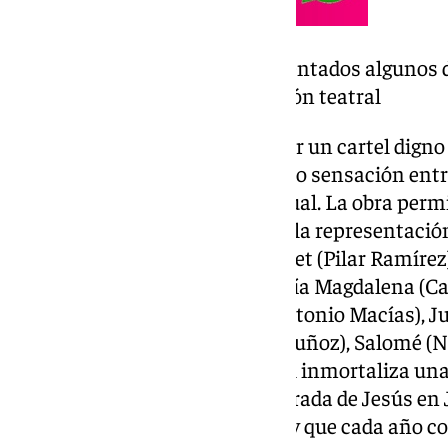
La obra permite ver representados algunos 
icónicos de la representación teatral
Para esta edición, se apuesta por un cartel dign
cinematográfica, que ha causado sensación entre
su calidad artística y fuerza visual. La obra per
los personajes más icónicos de la representació
(Andrés Bueno), María de Nazaret (Pilar Ramírez)
Centurión (Rafael Cabello), María Magdalena (C
(Rocío Lara), San Pedro (José Antonio Macías), J
Judas Iscariote (José Manuel Muñoz), Salomé (N
(Aky Gamazo). Además, el cartel inmortaliza un
emocionantes de la obra: la entrada de Jesús e
simboliza el inicio de la Pasión y que cada año 