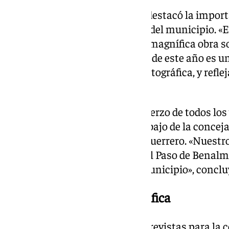
Durante el acto, Presi Aguilera destacó la impor
la identidad cultural y religiosa del municipio. «
Ayuntamiento contar con esta magnífica obra sob
resurrección de Cristo. El cartel de este año es u
de una gran producción cinematográfica, y reflej
aniversario», afirmó.
Aguilera quiso agradecer el esfuerzo de todos lo
representación, así como el trabajo de la conceja
de la directora de la obra, Lola Guerrero. «Nues
mejorando y engrandeciendo ‘El Paso de Benalmá
más importantes de nuestro municipio», conclu
Tercera Exposición Fotográfica
Entre la batería de iniciativas previstas para la c