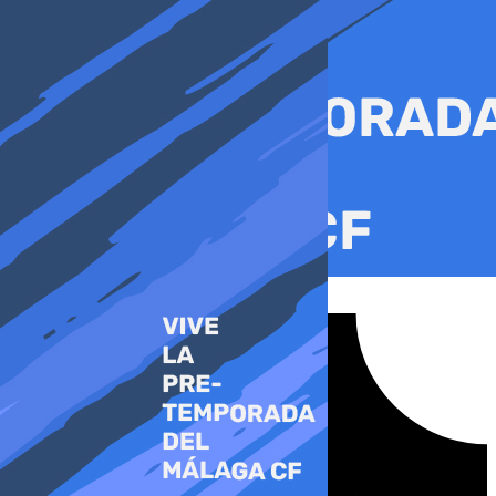
Ir
al
contenido
Tiktok