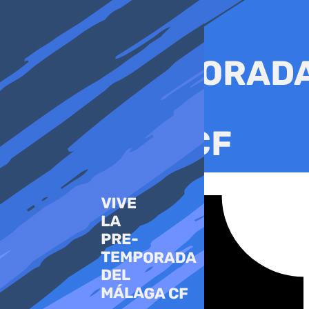
Ir
al
contenido
Tiktok