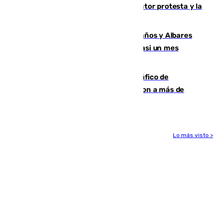
andaluces se quedan sin cohetes: el sector protesta y la
Junta mantiene el protocolo
Los ministros Marlaska, Robles, Bolaños y Albares
comparecerán por las crisis de Ceuta casi un mes
después
Cae una de las mayores redes de tráfico de
personas y droga en España: introdujeron a más de
2.000 migrantes de forma ilegal
Lo más visto >
Más noticias
Ver más >