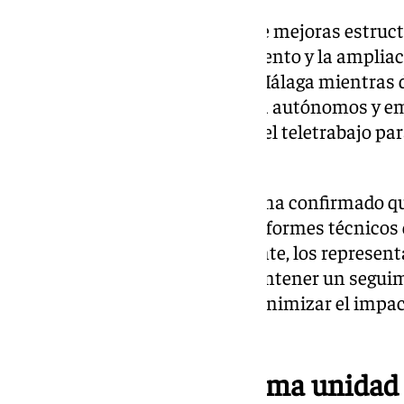
Además, se exige la ejecución de mejoras estruct
inclusión de carriles de tráfico lento y la ampliac
peaje de la autopista Manilva-Málaga mientras d
marcha de ayudas directas para autónomos y em
cierre de la vía y la promoción del teletrabajo 
diariamente a la Costa del Sol.
Desde la Junta de Andalucía se ha confirmado qu
han sido declaradas y que los informes técnicos 
en los próximos días. No obstante, los represe
insistido en la necesidad de mantener un seguim
los plazos de actuación para minimizar el impact
economía local.
Desafío crucial, máxima unidad