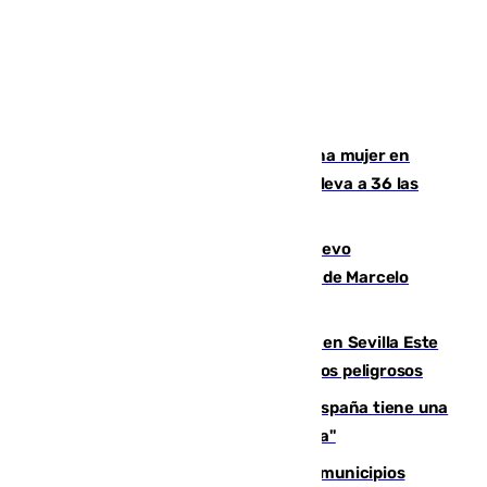
Igualdad confirma el asesinato de una mujer en
Benahavís como violencia machista y eleva a 36 las
víctimas en 2026
El exdelantero Diego Forlán es el nuevo
seleccionador de Uruguay tras la salida de Marcelo
Bielsa
Reabierto el parque canino cerrado en Sevilla Este
tras detectarse alimentos con elementos peligrosos
Javier Fernández: "El Gobierno de España tiene una
preocupación y una prioridad con Sevilla"
Las ferias de verano de numerosos municipios