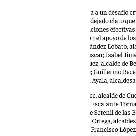
La Serranía de Ronda se enfrenta a un desafío cr
conectividad, y los alcaldes han dejado claro qu
forma conjunta para lograr soluciones efectivas 
documento ha sido rubricado con el apoyo de los 
alcaldesas: María de la Paz Fernández Lobato, a
Lozano Fernández, alcalde de Júzcar; Isabel Jimé
Cartajima; Cristóbal Díaz Márquez, alcalde de B
Sánchez, alcalde de Montejaque; Guillermo Bece
Benaoján; María Dolores Bullón Ayala, alcaldesa
También por Pedro Nieblas Ponce, alcalde de Cue
Martín, alcalde de Gaucín; Lidia Escalante Torn
Rafael Vargas Villalón, alcalde de Setenil de las
Rueda, alcalde de Arriate; Katrin Ortega, alcalde
González, alcaldesa de Igualeja; Francisco López