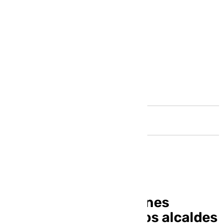
Andalucía
Estas son las soluciones
urgentes que piden los alcaldes