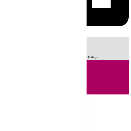
HOY
|
Fútbol
Sucesos
Primera División
Incendios
Feria de Málaga
Andalucía