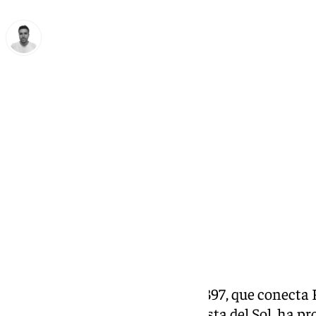
Antonio López
miércoles, 12 marzo 2025, 08:11
Compartir:
El cierre total de la carretera A-397, que conect
Alcántara, la Serranía con la Costa del Sol, ha p