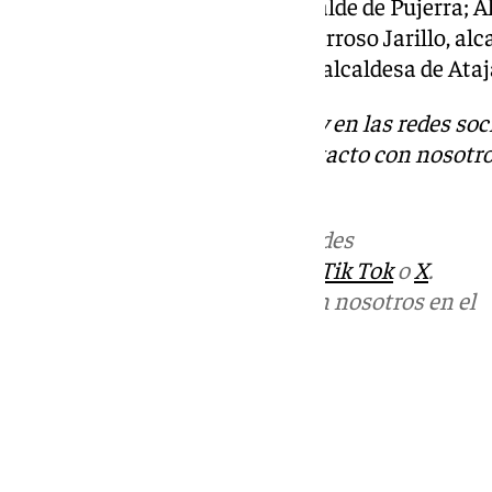
Francisco Macías Guerrero, alcalde de Pujerra; A
alcalde de Jubrique; Silvestre Barroso Jarillo, al
Auxiliadora Sánchez González, alcaldesa de Ataj
Descubre más noticias de 101Tv en las redes soc
Tok
o
X
. Puedes ponerte en contacto con nosotro
informativos@101tv.es
Más noticias de
101TV
en las redes
sociales:
Instagram
,
Facebook
,
Tik Tok
o
X
.
Puedes ponerte en contacto con nosotros en el
correo
informativos@101tv.es
Tags:
Últimas noticias