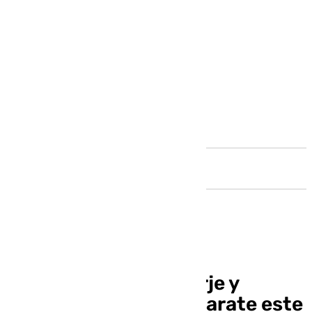
Andalucía
José Aguilar «Conserje y
Escritor» en El Escaparate este