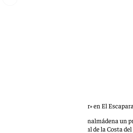
Miguel Alfonso
jueves, 6 febrero 2025, 10:10
Compartir:
José Aguilar «Conserje y Escritor» en El Escapara
Todos los días El Escaparate Benalmádena un pr
económica, laboral y empresarial de la Costa del