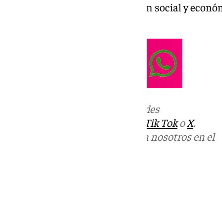
Benítez. Analizamos la situación social y econ
del Sol.
Más noticias de
101TV
en las redes
sociales:
Instagram
,
Facebook
,
Tik Tok
o
X
.
Puedes ponerte en contacto con nosotros en el
correo
informativos@101tv.es
Tags:
El Escaparate
Últimas noticias