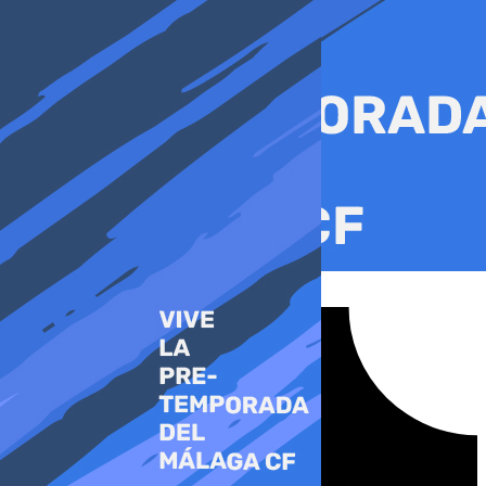
Ir
al
contenido
Tiktok