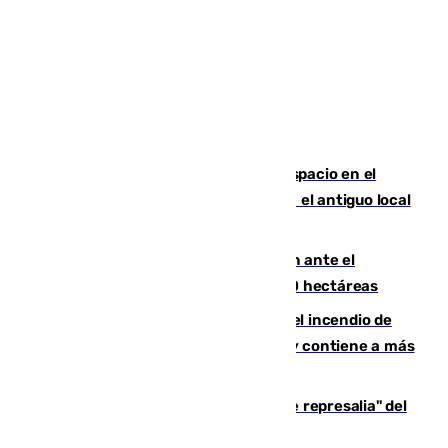
Las marca internacionales ganan espacio en el
Centro de Málaga: La Tagliatella abre en el antiguo local
de Vox Sports Bar
Moreno pide extremar la precaución ante el
incendio de Niebla, que supera las 4.000 hectáreas
340 personas más desalojadas por el incendio de
Niebla, que mantiene a 410 evacuadas y contiene a más
de 500 efectivos trabajando
Italia responde ante las "medidas de represalia" del
Gobierno de Sánchez