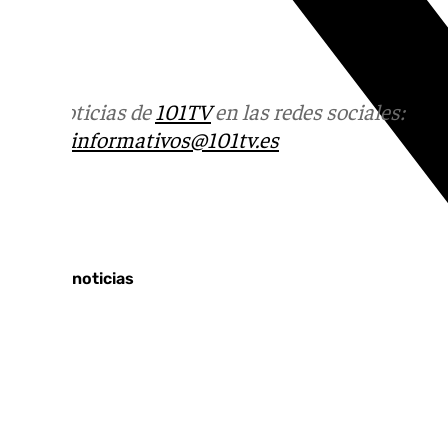
Más noticias de
101TV
en las redes sociales:
Ins
correo
informativos@101tv.es
Tags:
Últimas noticias