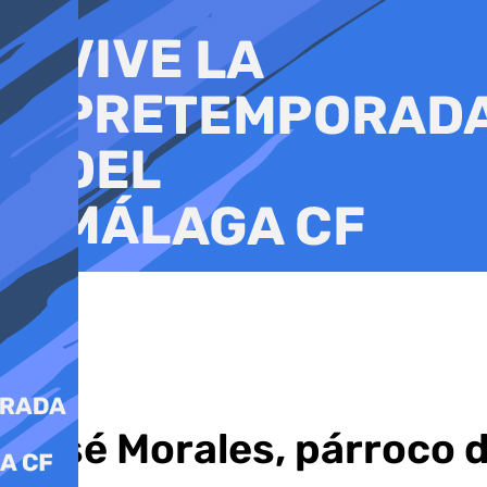
Ir
al
contenido
José Morales, párroco