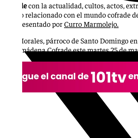
Cofrade
con la actualidad, cultos, actos, ex
todo lo relacionado con el mundo cofrade d
Sol. Presentado por
Curro Marmolejo.
José Morales, párroco de Santo Domingo e
Benalmádena Cofrade este martes 25 de ma