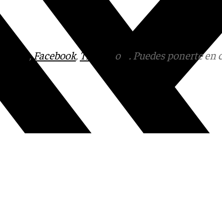
tagram
,
Facebook
,
Tik Tok
o
X
. Puedes ponerte en 