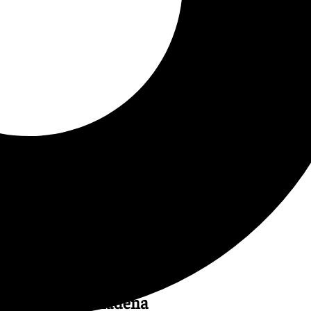
rograma
Benalmádena