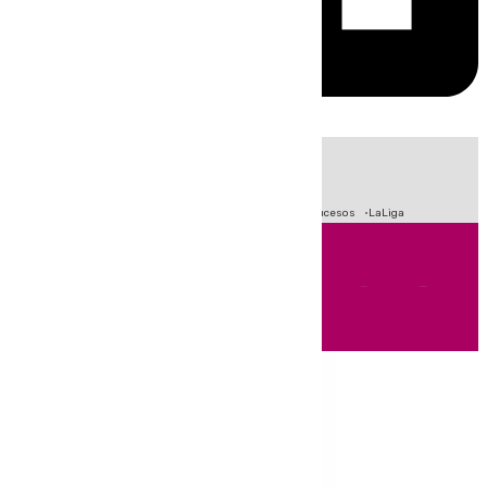
HOY
|
Fútbol
Primera División
Crisis Migratoria en Ceuta
Sucesos
LaLiga
Andalucía