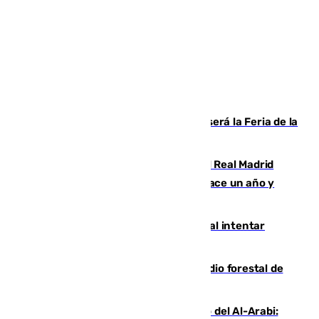
Talleres, escape room y música: así será la Feria de la
Juventud Cofrade de Málaga
El fichaje más caro de la historia del Real Madrid
costaba 105 millones de euros menos hace un año y
jugaba en Leganés
Ceuta suma 82 fallecidos en el mar al intentar
cruzar la frontera española
Huelva eleva a emergencia el incendio forestal de
Niebla
Juanfran Funes, sobre el duro juego del Al-Arabi: