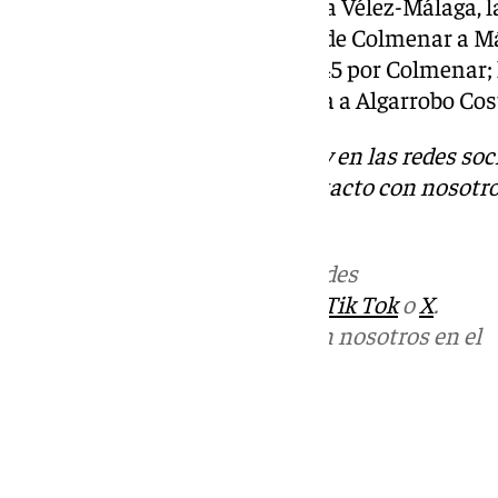
como la A-356, de Casabermeja a Vélez-Málaga, l
Zafayona a Viñuela; la A-7000, de Colmenar a Mál
340; A-7204, de Venta Baja a A-45 por Colmenar; 
Málaga; y la A-7206, de Cómpeta a Algarrobo Cos
Descubre más noticias de 101Tv en las redes soc
Tok
o
X
. Puedes ponerte en contacto con nosotro
informativos@101tv.es
.
Más noticias de
101TV
en las redes
sociales:
Instagram
,
Facebook
,
Tik Tok
o
X
.
Puedes ponerte en contacto con nosotros en el
correo
informativos@101tv.es
Tags:
Últimas noticias