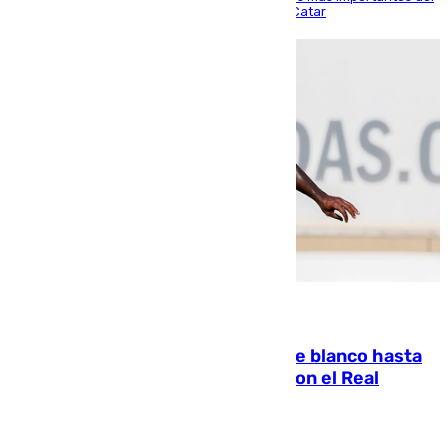
partido de los de Funes contra el conjunto de Catar
06.08.2026
Vinícius Júnior seguirá vestido de blanco hasta
2032 tras cerrar su renovación con el Real
Madrid