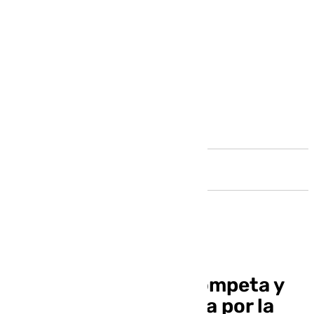
Andalucía
La carretera entre Cómpeta y
Torrox que fue dañada por la