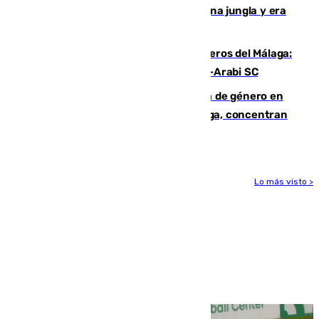
“Por momentos nos hemos metido en una jungla y era
hasta peligroso”
Ya se han estrenado los tres delanteros del Málaga:
Eneko Jauregui, bigoleador contra el Al-Arabi SC
35 mujeres asesinadas por violencia de género en
España en este 2026: Andalucía y Málaga, concentran
el foco de la tragedia
Lo más visto >
Más noticias
Ver más >