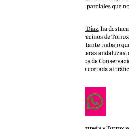
continuarán, pero ya con cortes parciales que n
entre ambos municipios.
La consejera de Fomento,
Rocío Díaz
, ha destac
esta vía tan necesaria para los vecinos de Torrox
recordado una vez más el importante trabajo que
efectos de la DANA en las carreteras andaluzas,
500 profesionales de los servicios de Conservac
que esta carretera fuera la única cortada al tráfi
daños causados.
En la carretera A-7207 entre Cómpeta y Torrox se