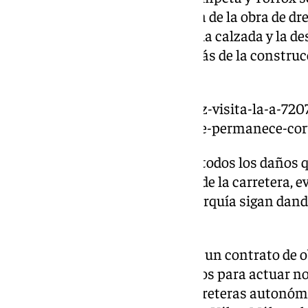
de la carretera debido a la rotura de la obra de d
ocasionó la pérdida de parte de la calzada y la d
que es necesario reponer, además de la construc
mayor capacidad.
https://www.101tv.es/rocio-diaz-visita-la-a-72
unica-carretera-malaguena-que-permanece-cort
Una vez que se han subsanado todos los daños qu
se ha procedido a la reapertura de la carretera, e
esta zona de la comarca del Axarquía sigan dan
desplazamientos.
Esta intervención se incluye en un contrato de
inversión de 1,7 millones de euros para actuar no
7207, sino también en otras carreteras autonóm