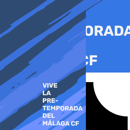
Ir
al
contenido
Tiktok