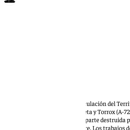
Francisco Marmolejo
miércoles, 11 diciembre 2024, 21:00
Compartir:
La Consejería de Fomento, Articulación del Territ
tráfico la carretera entre Cómpeta y Torrox (A-72
cuya calzada había quedado en parte destruida por
DANA
de mediados de noviembre. Los trabajos de