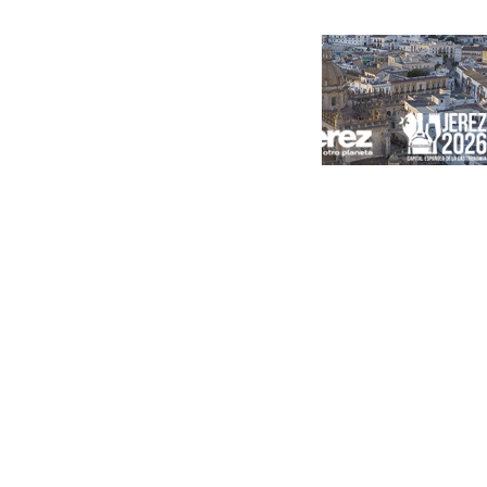
Portada
Andalucía
Sevilla
Málaga
Granada
España
Internacional
Economía