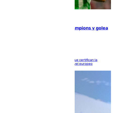
06.08.2026
El Betis supera el examen de Champions y golea
al Arsenal en Dublín (1-3)
Riquelme, Deossa y Fornals firman los tantos que certifican la
superioridad bética ante un rival de máximo nivel europeo