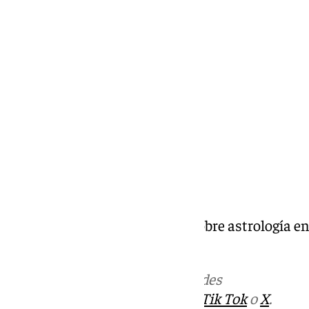
Miguel Alfonso
martes, 5 noviembre 2024, 12:54
Compartir:
La Casa de Urania. Programa sobre astrología en 
octubre de 2024
Más noticias de
101TV
en las redes
sociales:
Instagram
,
Facebook
,
Tik Tok
o
X
.