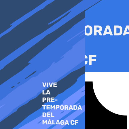
Ir
al
contenido
Tiktok