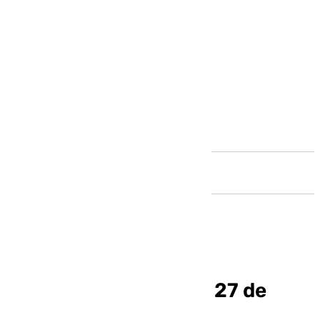
Andalucía
La Casa de Urania del 27 de
octubre de 2024