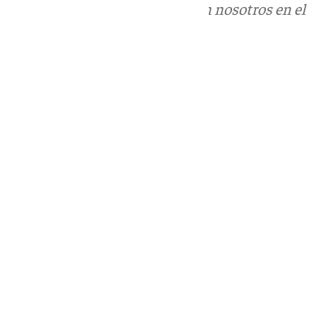
Puedes ponerte en contacto con nosotros en el
correo
informativos@101tv.es
Tags:
Vive Benalmádena
Últimas noticias