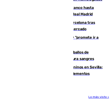
Vinícius Júnior seguirá vestido de blanco hasta
2032 tras cerrar su renovación con el Real Madrid
Rodrigo negocia su fichaje por el Barcelona tras
romper con el Madrid y revoluciona el mercado
El Rey traslada a Vivas su respaldo y "promete ir a
Ceuta" después de la crisis migratoria
El primer ciclo de las carreras de caballos de
Sanlúcar arranca este sábado con 27 pura sangres
Continúan los cierres de parques caninos en Sevilla:
se detectan alimentos que contienen elementos
peligrosos
Lo más visto >
Más noticias