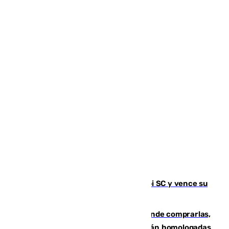
El Málaga es muy superior al Al-Arabi SC y vence su
primer encuentro de pretemporada
Gafas para el eclipse solar 2026: dónde comprarlas,
dónde conseguirlas y cómo saber si están homologadas