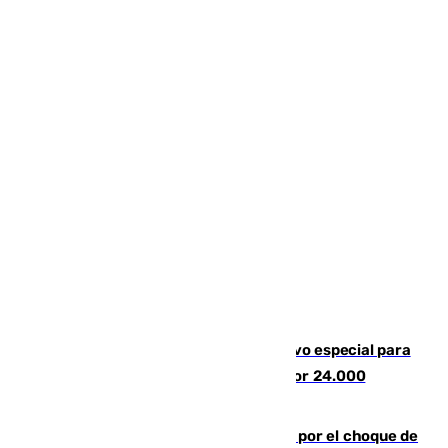
La Guardia Civil prepara un dispositivo especial para
el eclipse del 12 de agosto compuesto por 24.000
agentes
Cortado el Cercanías C-2 de Málaga por el choque de