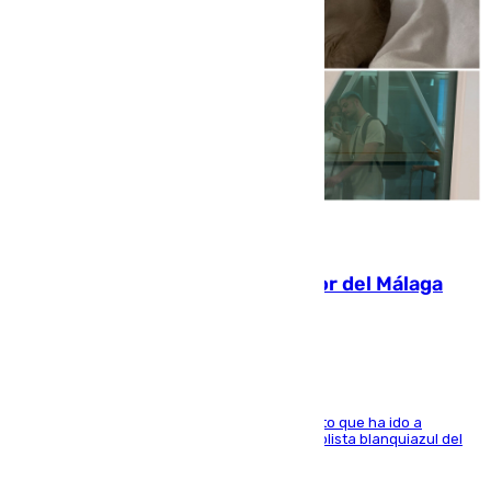
07.08.2026
Isco, la nueva mascota del jugador del Málaga
Dani Lorenzo
El centrocampista marbellí es ‘padre’ de un gato que ha ido a
recoger a Vigo y su nombre es como el exfutbolista blanquiazul del
Arroyo de la Miel