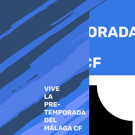
Ir
al
contenido
Tiktok