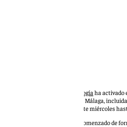
Carlos Rico
miércoles, 13 noviembre 2024, 12:58
Compartir:
La
Agencia Estatal de Meteorología
ha activado e
precipitación en la provincia de Málaga, incluid
desde las 10 de la mañana de este miércoles has
Esta mañana de miércoles ha comenzado de form