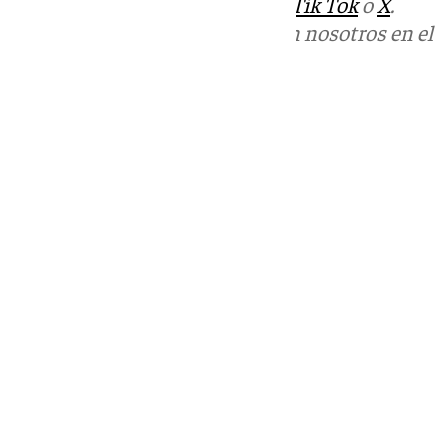
sociales:
Instagram
,
Facebook
,
Tik Tok
o
X
.
Puedes ponerte en contacto con nosotros en el
correo
informativos@101tv.es
Tags:
Últimas noticias