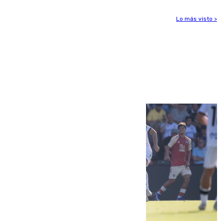
Lo más visto >
Más noticias
Ver más >