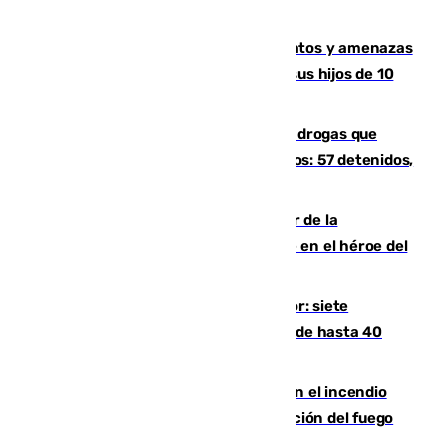
un tren con una catenaria caída
Detenido en Estepona por malos tratos y amenazas
de muerte a su pareja en presencia de sus hijos de 10
años y 11 meses
Desarticulada una red de tráfico de drogas que
introducía la mercancía desde Marruecos: 57 detenidos,
cuatro de ellos en Andalucía
Ferrán Torres, nombrado embajador de la
Comunidad Valenciana tras convertirse en el héroe del
Mundial
Andalucía sigue asfixiada por el calor: siete
provincias, en alerta por temperaturas de hasta 40
grados
Activado el nivel 2 de emergencia en el incendio
forestal de Niebla por la compleja evolución del fuego