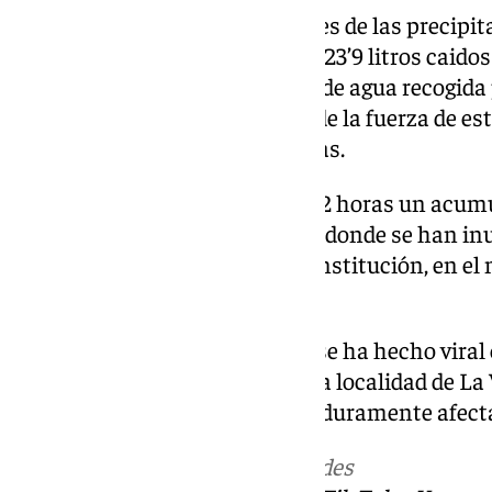
Según las últimas informaciones de las precipit
de la Axarquía, Alfarnatejo, con 23’9 litros caidos
municipio con mayor cantidad de agua recogida 
Benamargosa, es otro ejemplo de la fuerza de es
recogidos en las últimas 12 horas.
Torre del Mar deja las últimas 12 horas un acumul
precisamente en esta localidad donde se han inun
ha ocurrido en la Plaza de la Constitución, en e
Victoria.
En las últimas horas, también se ha hecho viral e
imágenes de Los Romanes, en la localidad de La 
calles también se están viendo duramente afect
Más noticias de
101TV
en las redes