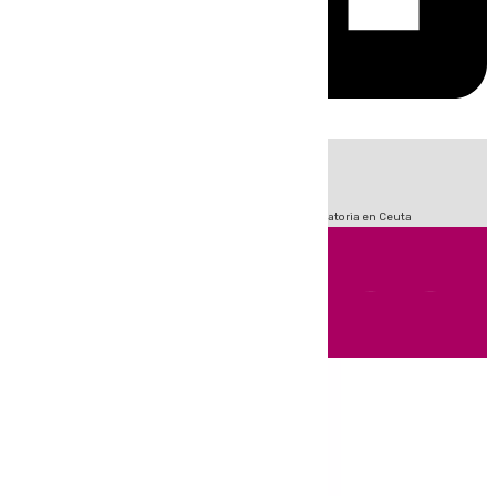
HOY
|
Sucesos
Fútbol
LaLiga
Primera División
Crisis Migratoria en Ceuta
Andalucía