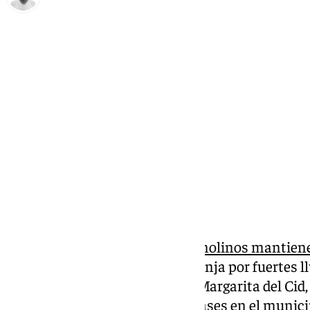
Antonio López
lunes, 3 febrero 2025, 12:30
Compartir:
Los
centros escolares de Torremolinos mantien
tras la activación del aviso naranja por fuertes l
mañana, la alcaldesa popular, Margarita del Cid
consistorio de suspender las clases en el municip