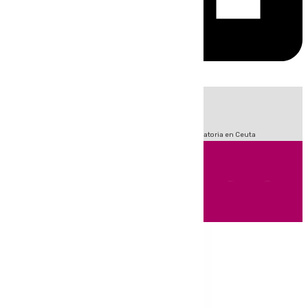
HOY
|
Fútbol
Sucesos
LaLiga
Primera División
Crisis Migratoria en Ceuta
Andalucía