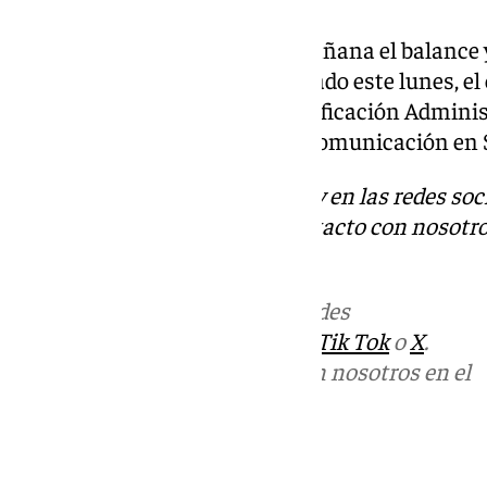
En concreto, a las once de la mañana el balance y
incidencias. Así lo ha manifestado este lunes, el
Interior, Diálogo Social y Simplificación Admini
declaraciones a los medios de comunicación en S
Descubre más noticias de 101Tv en las redes soc
Tok
o
X
. Puedes ponerte en contacto con nosotro
informativos@101tv.es
Más noticias de
101TV
en las redes
sociales:
Instagram
,
Facebook
,
Tik Tok
o
X
.
Puedes ponerte en contacto con nosotros en el
correo
informativos@101tv.es
Tags: