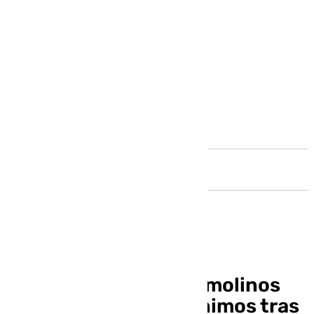
Andalucía
Los colegios de Torremolinos
ofrecen servicios mínimos tras