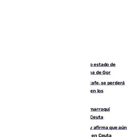
Encuentran un cadáver en avanzado estado de
descomposición en la localidad granadina de Gor
Christantus Uche, delantero del Getafe, se perderá
toda la temporada por varias fracturas en los
ligamentos de su rodilla derecha
Expulsado de España un ciudadano marroquí
condenado por allanar una vivienda en Ceuta
Vivas niega la versión del Gobierno y afirma que aún
quedan entre 8.000 y 11.000 migrantes en Ceuta