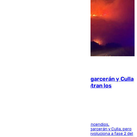
08.08.2026
Incendios de Castellón: Sierra Engarcerán y Culla
evolucionan positivamente y centran los
esfuerzos en Tírig
La UME se suma al operativo de control de los incendios,
progresando adecuadamente los de Sierra Engarcerán y Culla, pero
centrando todo el empeño en el de Culla, que evoluciona a fase 2 del