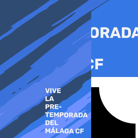
Ir
al
contenido
Tiktok