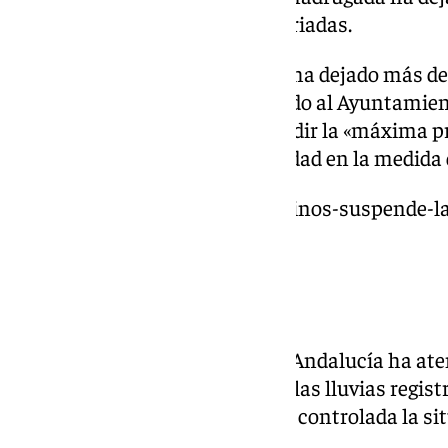
diversas incidencias en sus barriadas.
La intensidad del episodio, que ha dejado más d
desde la medianoche, ha obligado al Ayuntamient
Plan de Emergencias Local y pedir la «máxima pre
que se insta a reducir su movilidad en la medida d
https://www.101tv.es/torremolinos-suspende-la
lluvias/
104 incidencias
El sistema de Emergencias 112 Andalucía ha ate
un centenar de
incidencias
por las lluvias regist
consejero, por el momento está controlada la s
llamamiento a la precaución.