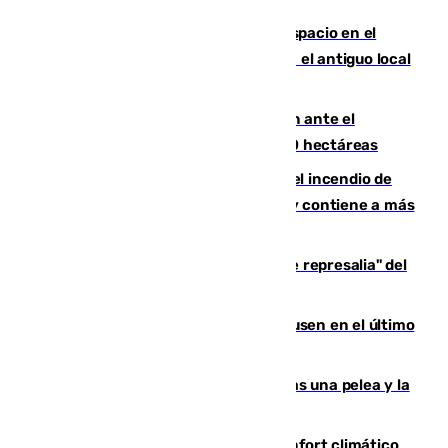
Las marca internacionales ganan espacio en el
Centro de Málaga: La Tagliatella abre en el antiguo local
de Vox Sports Bar
Moreno pide extremar la precaución ante el
incendio de Niebla, que supera las 4.000 hectáreas
340 personas más desalojadas por el incendio de
Niebla, que mantiene a 410 evacuadas y contiene a más
de 500 efectivos trabajando
Italia responde ante las "medidas de represalia" del
Gobierno de Sánchez
El Sevilla se desinfla ante el Leverkusen en el último
ensayo (1-2)
Tensión en la prisión de Alhaurín tras una pelea y la
incautación de un punzón
Málaga contabiliza 148 zonas de confort climático