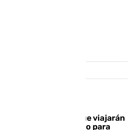
Andalucía
Los dos marbellíes que viajarán
a pie hasta El Vaticano para