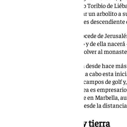
Europa, del monasterio de Santo Toribio de Liéba
encomendado la misión de llevar un arbolito a su
explica Pelayo, que destaca que es descendiente 
Según cuentan, esta semilla procede de Jerusalé
madera de la cruz de Jesucristo» y de ella nacerá
de Palestina» que plantarán al volver al monaste
Pelayo y Andrea, que se conocen desde hace más 
lado sus profesiones para llevar a cabo esta inic
hasta hace poco a la gestión de campos de golf 
inmobiliario. Por su parte, Andrea es empresario y
acaba de abrir un hotel-boutique en Marbella, a
gestionar su emprendimiento desde la distancia
Un trayecto por mar y tierra