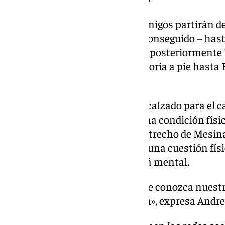
A principios de marzo los dos amigos partirán d
en un velero – que aún no han conseguido – hasta 
viajarán al sur de Cerdeña, para posteriormente lle
en Sicilia, comenzará su trayectoria a pie hasta 
Venecia.
Además de un velero y un buen calzado para el c
necesitarán llegar con una buena condición físi
específico del recorrido, el del estrecho de Mesi
Aunque aseguran que, más que una cuestión física
3 kilómetros de agua salada será mental.
«Animamos a todo el mundo que conozca nuestro 
nuestro viaje y a nuestra misión», expresa And