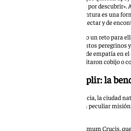
al que han llamado «Un camino por descubrir».
detallan que para ellos esta aventura es una for
frenético del sistema, de desconectar y de encontr
Pese a que esta iniciativa es todo un reto para el
emprenden una aventura así. Estos peregrinos ya
misma forma, en un viaje lleno de empatía en e
recibieron un ‘no’ cuando necesitaron cobijo o c
Una misión que cumplir: la ben
Aunque su destino final es Venecia, la ciudad nat
donde deberán llevar a cabo una peculiar misión,
“un arbolito”.
«Somos cofrades de honor de Lignum Crucis, que 