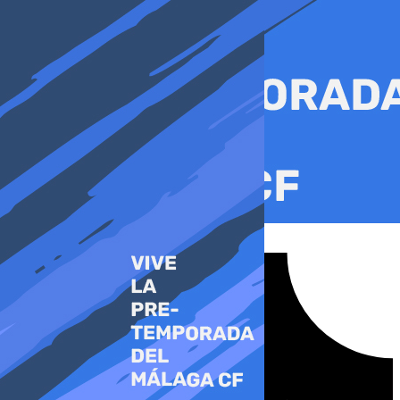
Ir
al
contenido
Tiktok