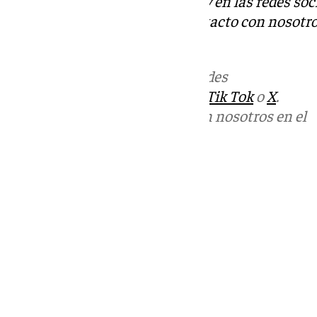
Descubre más noticias de 101Tv en las redes soc
Tok
o
X
. Puedes ponerte en contacto con nosotro
informativos@101tv.es
Más noticias de
101TV
en las redes
sociales:
Instagram
,
Facebook
,
Tik Tok
o
X
.
Puedes ponerte en contacto con nosotros en el
correo
informativos@101tv.es
Tags:
Últimas noticias