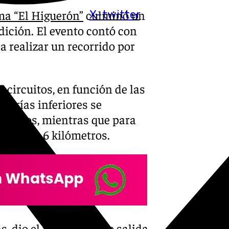
a “El Higuerón”
culminó un
X-twitter
dición. El evento contó con
a realizar un recorrido por
circuitos, en función de las
egorías inferiores se
 metros, mientras que para
,5 y los 6 kilómetros.
, dio el pistoletazo de salida