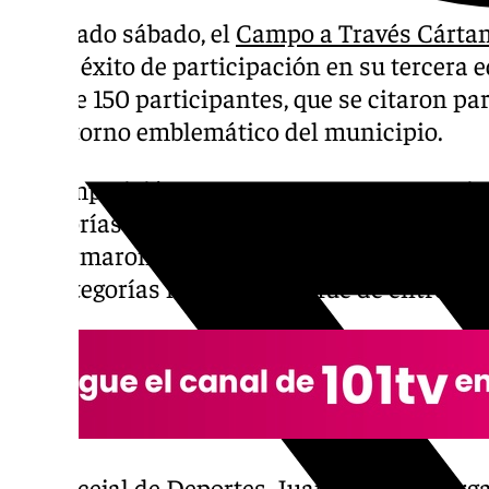
El pasado sábado, el
Campo a Través Cártam
nuevo éxito de participación en su tercera e
más de 150 participantes, que se citaron par
un entorno emblemático del municipio.
La competición estuvo compuesta por varios 
categorías de los participantes. Para las cat
conformaron circuitos de entre 500 y 2.000
las categorías más mayores fue de entre los 4
El concejal de Deportes, Juan Antonio Vargas