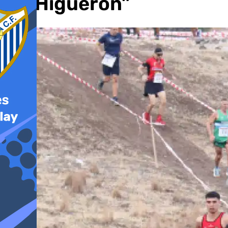
“El Higuerón”