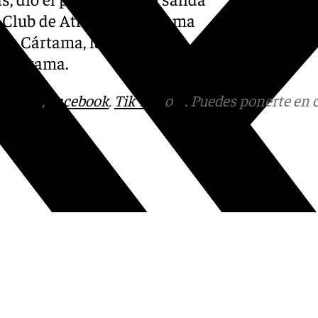
l Club de Atletismo Cártama
 de Cártama, la Federación
e Cártama.
tagram
,
Facebook
,
Tik Tok
o
X
. Puedes ponerte en 