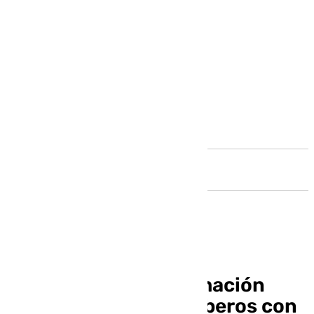
Andalucía
Mijas refuerza la formación
continua de sus bomberos con