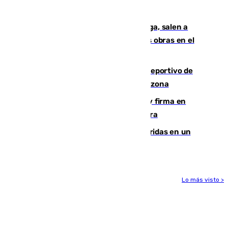
crisis migratoria
Los vecinos de Pedregalejo en Málaga, salen a
protestar en contra del resultado de las obras en el
paseo marítimo
Un incendio en un local del puerto deportivo de
Fuengirola genera una gran susto en la zona
Daniel Mérida derriba a Griekspoor y firma en
Montreal el mejor resultado de su carrera
Dos personas mueren y tres son heridas en un
accidente de tráfico en Utrera
Lo más visto >
Más noticias