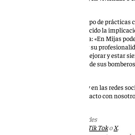
recalcado Jerez.
El edil ha adelantado que este tipo de práctica
durante todo el año, y ha agradecido la implica
este proceso de mejora continua: «En Mijas pod
nuestros bomberos. No sólo por su profesionalid
por su voluntad constante de mejorar y estar s
refuerza la formación continua de sus bomberos
rescate acuático.
Descubre más noticias de 101Tv en las redes soc
Tok o X. Puedes ponerte en contacto con nosotro
informativos@101tv.es
Más noticias de
101TV
en las redes
sociales:
Instagram
,
Facebook
,
Tik Tok
o
X
.