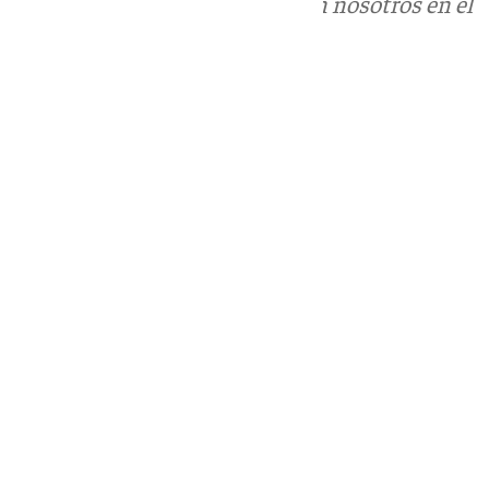
Puedes ponerte en contacto con nosotros en el
correo
informativos@101tv.es
Tags:
Últimas noticias