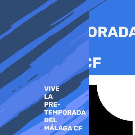
Ir
al
contenido
Tiktok