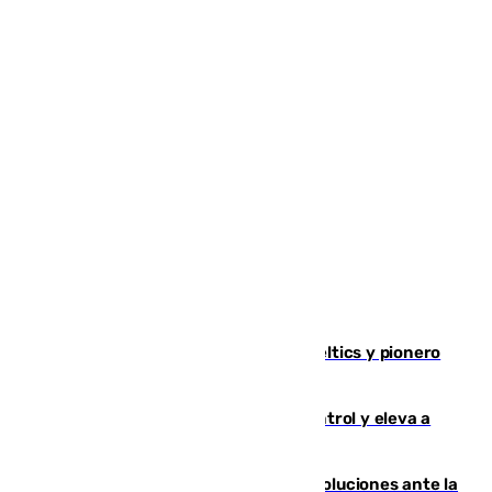
Muere Don Nelson, leyenda de los Celtics y pionero
desde el banquillo de la NBA
El incendio de Niebla avanza sin control y eleva a
8.000 las hectáreas afectadas
Más de 15.000 ceutíes claman por soluciones ante la