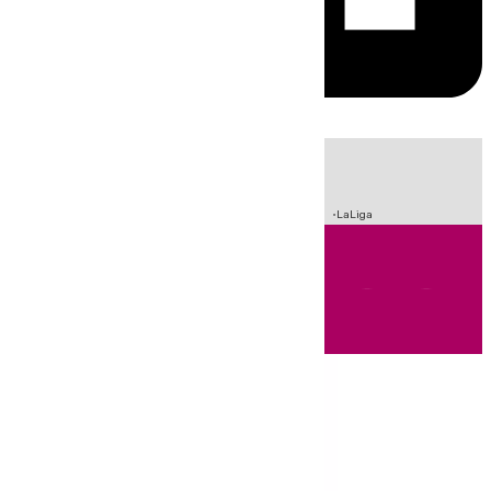
HOY
|
Incendios
Sucesos
Crisis Migratoria en Ceuta
Fútbol
LaLiga
Andalucía