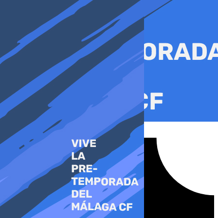
Ir
al
contenido
Tiktok