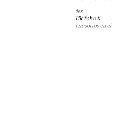
Más noticias de
101TV
en las redes
sociales:
Instagram
,
Facebook
,
Tik Tok
o
X
.
Puedes ponerte en contacto con nosotros en el
correo
informativos@101tv.es
Tags:
Últimas noticias