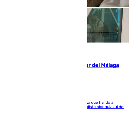
07.08.2026
Isco, la nueva mascota del jugador del Málaga
Dani Lorenzo
El centrocampista marbellí es ‘padre’ de un gato que ha ido a
recoger a Vigo y su nombre es como el exfutbolista blanquiazul del
Arroyo de la Miel