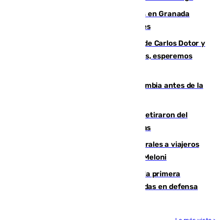
Controlado un incendio de rastrojos en Granada
junto a la autovía y al Callejón de Nogales
Juanfran Funes, sobre las lesiones de Carlos Dotor y
Fernando Calero: “Estamos preocupados, esperemos
que no sea nada”
Felipe VI refuerza los lazos con Colombia antes de la
llegada del nuevo presidente
Fernando Calero y Carlos Dotor se retiraron del
encuentro contra el Ceuta con molestias
España restablece controles temporales a viajeros
procedentes de Italia como repuesta a Meloni
El Málaga cae ante el Ceuta y suma la primera
derrota de la pretemporada dejando dudas en defensa