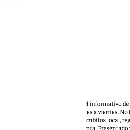
Miguel Alfonso
lunes, 20 enero 2025, 16:24
Compartir:
Las noticias de 101tv Ronda es el informativo de
Serranía. Desde las 20.00 de lunes a viernes. No fa
noticias más relevantes en los ámbitos local, reg
social, deportivo y la Semana Santa. Presentado