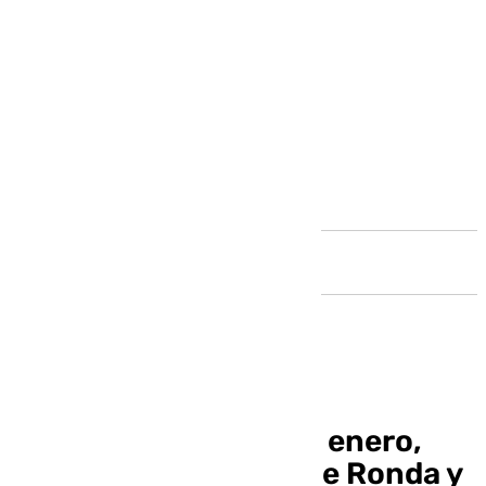
Andalucía
Noticias Ronda 20 de enero,
toda la información de Ronda y