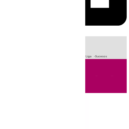
HOY
|
Fútbol
Primera División
Crisis Migratoria en Ceuta
LaLiga
Sucesos
Andalucía