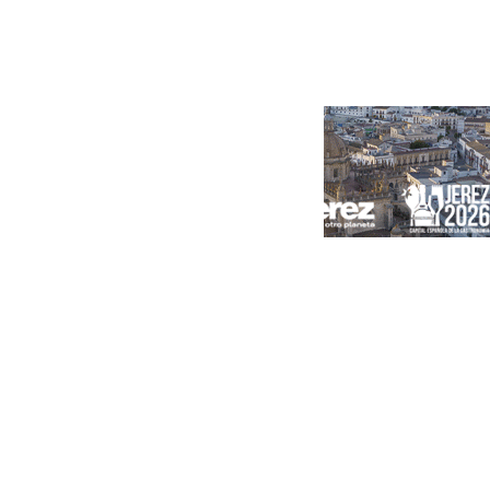
Portada
Andalucía
Sevilla
Málaga
Granada
España