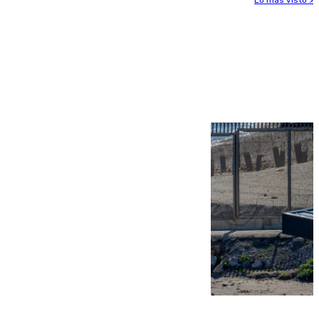
Lo más visto >
Más noticias
Ver más >