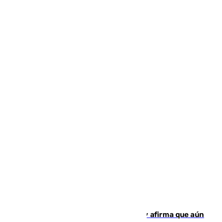
Vivas niega la versión del Gobierno y afirma que aún