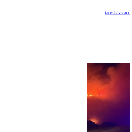
Lo más visto >
Más noticias
Ver más >