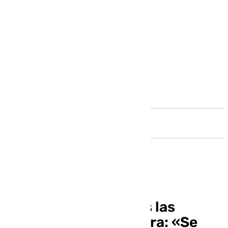
Andalucía
Patricia Navarro, tras las
fuertes lluvias en Álora: «Se