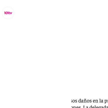
Lynx Devs
martes, 29 octubre 2024, 15:49
Compartir:
La lluvia ha provocado numerosos daños en la p
comenzado las primeras reacciones. La delegada