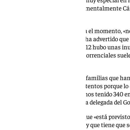
torno al río Guadalhorce, fundamentalmente Cárt
subrayado.
Navarro ha celebrado que, hasta el momento, «no
calificado de «milagro», aunque ha advertido qu
hacen estar alerta, ya que en 2012 hubo unas in
vida de una vecina y las lluvias torrenciales su
zona de la provincia».
«La zona ya está protegida y las familias que ha
tranquilas, pero hay que estar atentos porque lo 
afectar a otros municipios. Hemos tenido 340 e
avisos atendidos», ha indicado la delegada del G
Navarro, además, ha afirmado que «está previsto
que se decretó a las 11:00 horas y que tiene que 