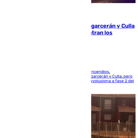
08.08.2026
Incendios de Castellón: Sierra Engarcerán y Culla
evolucionan positivamente y centran los
esfuerzos en Tírig
La UME se suma al operativo de control de los incendios,
progresando adecuadamente los de Sierra Engarcerán y Culla, pero
centrando todo el empeño en el de Culla, que evoluciona a fase 2 del
PEIF