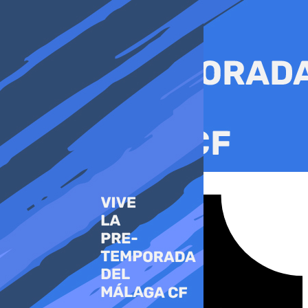
Ir
al
contenido
Tiktok