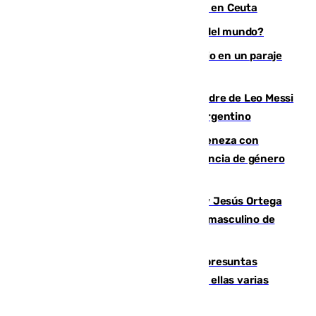
quedan entre 8.000 y 11.000 migrantes en Ceuta
¿Es Tadej Pogacar el mejor ciclista del mundo?
Los Bomberos combaten un incendio en un paraje
de Granada
Muere a los 68 años Jorge Messi, padre de Leo Messi
y pieza fundamental en la carrera del argentino
Retiene a su mujer en su casa y ameneza con
quemar la vivienda: nuevo caso de violencia de género
en Málaga
Dos sevillanos de oro: Manuel Cruz y Jesús Ortega
ganan el campeonato del mundo sub19 masculino de
remo
Un juzgado de Ceuta investiga seis presuntas
agresiones sexuales a migrantes, entre ellas varias
menores