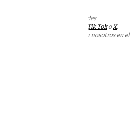
situación».
Más noticias de
101TV
en las redes
sociales:
Instagram
,
Facebook
,
Tik Tok
o
X
.
Puedes ponerte en contacto con nosotros en el
correo
informativos@101tv.es
Tags:
Últimas noticias