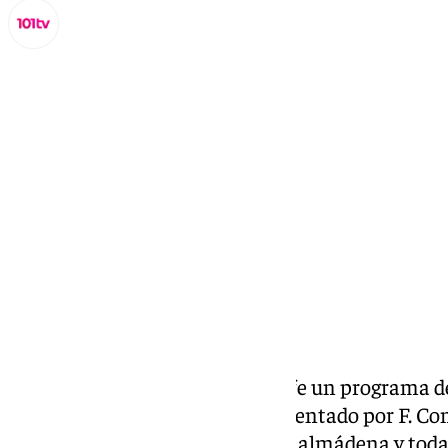
Miguel Alfonso
jueves, 31 octubre 2024, 14:05
Compartir:
Todos los días Benalmádena Life un programa ded
cultural de la Costa del Sol. Presentado por F. C
social, cultural y eventos de Benalmádena y toda 