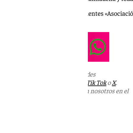
Remedios Herrero y Salvador Fuentes «Asociación
31 de octubre
Más noticias de
101TV
en las redes
sociales:
Instagram
,
Facebook
,
Tik Tok
o
X
.
Puedes ponerte en contacto con nosotros en el
correo
informativos@101tv.es
Tags:
Últimas noticias