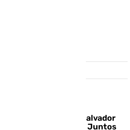
Andalucía
Remedios Herrero y Salvador
Fuentes «Asociación Juntos