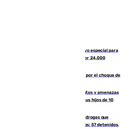
La Guardia Civil prepara un dispositivo especial para
el eclipse del 12 de agosto compuesto por 24.000
agentes
Cortado el Cercanías C-2 de Málaga por el choque de
un tren con una catenaria caída
Detenido en Estepona por malos tratos y amenazas
de muerte a su pareja en presencia de sus hijos de 10
años y 11 meses
Desarticulada una red de tráfico de drogas que
introducía la mercancía desde Marruecos: 57 detenidos,