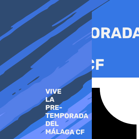
Ir
al
contenido
Tiktok