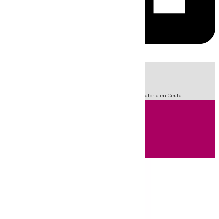
HOY
|
Sucesos
Fútbol
LaLiga
Primera División
Crisis Migratoria en Ceuta
Andalucía