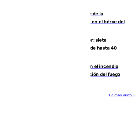
cuatro de ellos en Andalucía
Ferrán Torres, nombrado embajador de la
Comunidad Valenciana tras convertirse en el héroe del
Mundial
Andalucía sigue asfixiada por el calor: siete
provincias, en alerta por temperaturas de hasta 40
grados
Activado el nivel 2 de emergencia en el incendio
forestal de Niebla por la compleja evolución del fuego
Lo más visto >
Más noticias
Ver más >