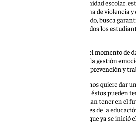
sexuales que afectan a la comunidad escolar, est
educar y prevenir cualquier forma de violencia y
centros educativos. De igual modo, busca garant
respetuoso e inclusivo donde todos los estudian
hostigamiento.
El concejal ha indicado que «es el momento de d
las jóvenes para que a través de la gestión emoc
situaciones. Lo hacemos con la prevención y tra
«El Ayuntamiento de Torremolinos quiere dar un
pone esa semilla en los jóvenes, éstos pueden t
abordar los problemas que puedan tener en el f
el principio, con los profesionales de la educac
han vuelto a solicitar este plan que ya se inició
Plan