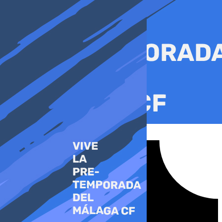
Ir
al
contenido
Tiktok