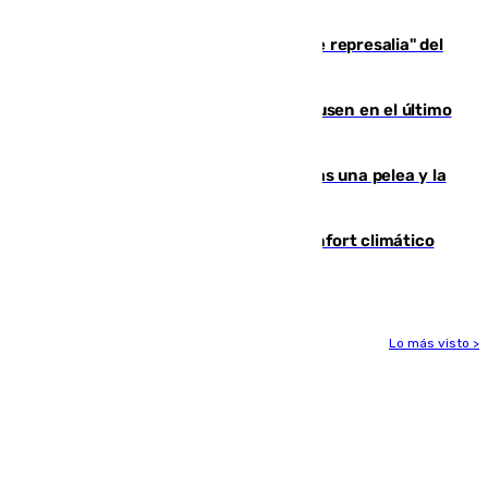
de 500 efectivos trabajando
Italia responde ante las "medidas de represalia" del
Gobierno de Sánchez
El Sevilla se desinfla ante el Leverkusen en el último
ensayo (1-2)
Tensión en la prisión de Alhaurín tras una pelea y la
incautación de un punzón
Málaga contabiliza 148 zonas de confort climático
para enfrentar las altas temperaturas
Lo más visto >
Más noticias
Ver más >