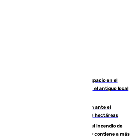
Las marca internacionales ganan espacio en el
Centro de Málaga: La Tagliatella abre en el antiguo local
de Vox Sports Bar
Moreno pide extremar la precaución ante el
incendio de Niebla, que supera las 4.000 hectáreas
340 personas más desalojadas por el incendio de
Niebla, que mantiene a 410 evacuadas y contiene a más