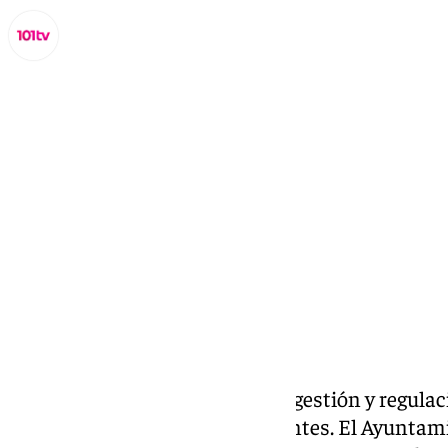
Lynx Devs
miércoles, 26 marzo 2025, 14:42
Compartir:
Torremolinos inicia un plan de gestión y regula
dirigido a más de 1.000 estudiantes. El Ayunta