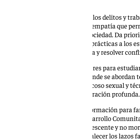
El plan aborda la prevención de los delitos y tra
cultura de respeto, tolerancia y empatía que per
violencia en la escuela y en la sociedad. Da prio
proporcionando herramientas prácticas a los es
emociones, fomentar la empatía y resolver confli
Esta iniciativa contiene 64 talleres para estudia
propios centros educativos y donde se abordan 
respeto, el consentimiento, el acoso sexual y té
incluyendo mindfulness y respiración profunda.
El 5 de mayo tendrá lugar una formación para fam
Torremolinos del Centro de Desarrollo Comunitar
taller ‘Cómo entender a un adolescente y no mori
mejorar la comunicación y fortalecer los lazos f