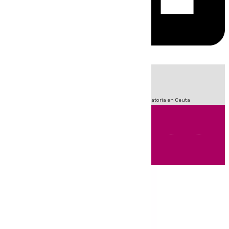
HOY
|
Sucesos
Fútbol
LaLiga
Primera División
Crisis Migratoria en Ceuta
Andalucía