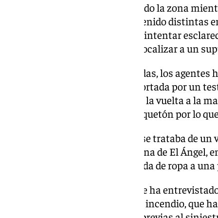
Policía Local, que han acordonado la zona mientr
extinción del fuego y han mantenido distintas e
se encontraban presentes para intentar esclarece
como batidas por la zona para localizar a un su
En el transcurso de dichas batidas, los agentes 
coincidía con la descripción aportada por un tes
acompañado de un perro. Al dar la vuelta a la m
hombre se ha deshecho del chaquetón por lo que 
El Consistorio ha indicado que se trataba de un 
Zamora y con domicilio en la zona de El Ángel, 
asegurado que ha tirado la prenda de ropa a una 
De manera paralela, la Policía se ha entrevistad
establecimiento afectado por el incendio, que ha 
cámaras de seguridad del local previas al siniest