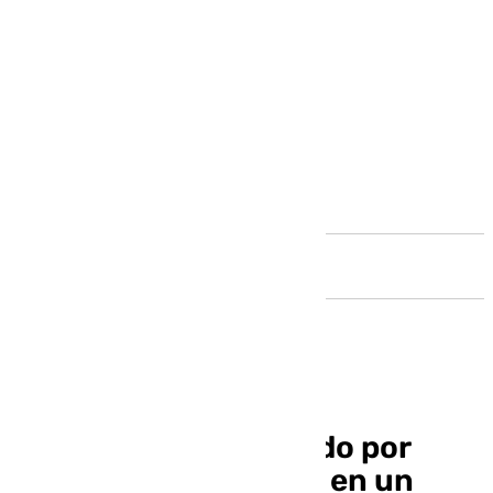
Andalucía
Un hombre es detenido por
provocar un incendio en un