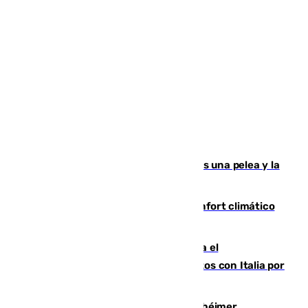
Tensión en la prisión de Alhaurín tras una pelea y la
incautación de un punzón
Málaga contabiliza 148 zonas de confort climático
para enfrentar las altas temperaturas
Marlaska notifica a la Unión Europea el
restablecimiento de controles fronterizos con Italia por
vía aérea y marítima
Hallan sin vida al granadino con Alzhéimer