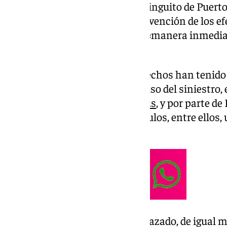
autor de un incendio en un chiringuito de Puert
Ayuntamiento
, la «rápida» intervención de los 
permitido extinguir el fuego de «manera inmedi
materiales son considerables».
Además, ha detallado que los hechos han tenido l
horas, cuando se ha recibido aviso del siniestro,
Vidiella Tudores de
Puerto Banús
, y por parte d
decena de efectivos y seis vehículos, entre ellos
una nodriza y una escala.
Al lugar del suceso se han desplazado, de igual 