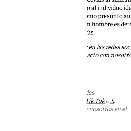
observar en el interior del mismo al individuo ide
han procedido a su detención como presunto au
ser constitutivos de un delito. Un hombre es de
en un chiringuito de Puerto Banús.
Descubre más noticias de 101Tv en las redes soc
Tok
o
X
. Puedes ponerte en contacto con nosotro
informativos@101tv.es
Más noticias de
101TV
en las redes
sociales:
Instagram
,
Facebook
,
Tik Tok
o
X
.
Puedes ponerte en contacto con nosotros en el
correo
informativos@101tv.es