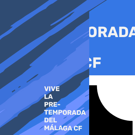
Ir
al
contenido
Tiktok