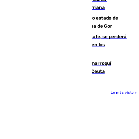
desaparecido hace una semana en Churriana
Encuentran un cadáver en avanzado estado de
descomposición en la localidad granadina de Gor
Christantus Uche, delantero del Getafe, se perderá
toda la temporada por varias fracturas en los
ligamentos de su rodilla derecha
Expulsado de España un ciudadano marroquí
condenado por allanar una vivienda en Ceuta
Lo más visto >
Más noticias
Ver más >