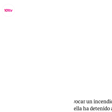
Lynx Devs
martes, 7 enero 2025, 10:29
Compartir:
Un hombre es detenido por provocar un incendio
Banús. La Policía Local de Marbella ha detenid