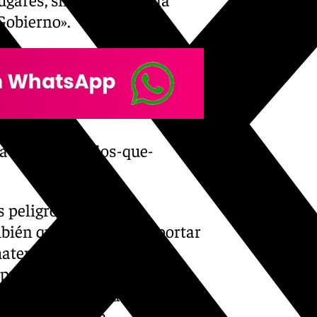
Gobierno».
a-difundir-bulos-que-
s peligrosos no se
bién queda prohibido portar
aterial pirotécnico que
pública, tal y como viene
 de la Convivencia Ciudadana
iudad de Málaga.