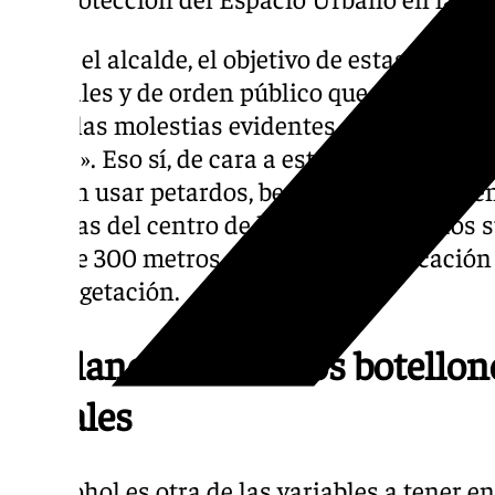
Según el alcalde, el objetivo de estas medida
vecinales y de orden público que el material
como las molestias evidentes que supone p
perros». Eso sí, de cara a estas fiestas navi
podrán usar petardos, bengalas y cohetes en
aisladas del centro de la ciudad y de todos s
más de 300 metros de cualquier edificación 
con vegetación.
Vigilancia contra los botellone
ilegales
El alcohol es otra de las variables a tener 