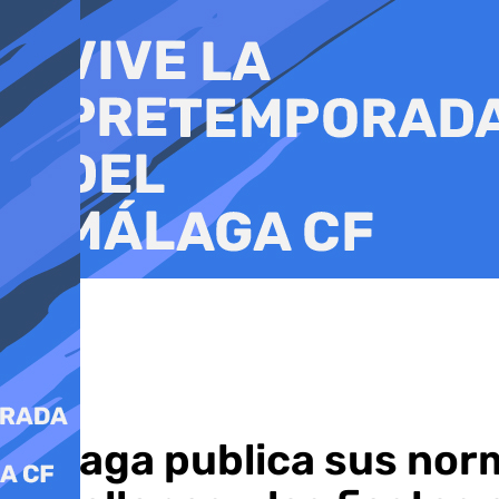
Ir
al
contenido
Málaga publica sus norm