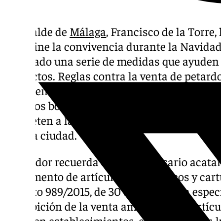
El alcalde de
Málaga
, Francisco de la Torre
que reine la convivencia durante la Navidad e
apuntado una serie de medidas que ayuden a 
conflictos. Reglas contra la venta de petard
advertencia contra la bebida de alcohol en la
famosos botellones y las fiestas clandestin
competen a la
calle Larios
y las zonas céntr
toda la ciudad.
El regidor recuerda que «es necesario acatar
Reglamento de artículos pirotécnicos y cart
Decreto 989/2015, de 30 de octubre en especi
prohibición de la venta ambulante de artícu
venta en establecimientos, casetas u otros l