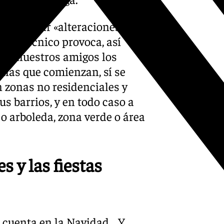
s es evitar «alteraciones
 pirotécnico provoca, así
ara nuestros amigos los
deñas que comienzan, sí se
 zonas no residenciales y
us barrios, y en todo caso a
o arboleda, zona verde o área
s y las fiestas
en cuenta en la Navidad… Y