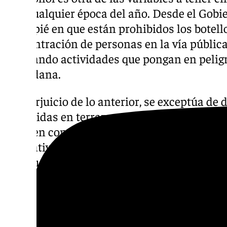
casi cualquier época del año. Desde el Gob
hincapié en que están prohibidos los botel
concentración de personas en la vía públi
realizando actividades que pongan en peligr
ciudadana.
Sin perjuicio de lo anterior, se exceptúa de
de bebidas en terrazas y veladores de estab
cuenten con la preceptiva licencia municipa
normativamente establecido. Asimismo, se 
precaución contra la venta de bebidas alco
https://www.101tv.es/viene-coche-luces-n
bajas-emisiones/