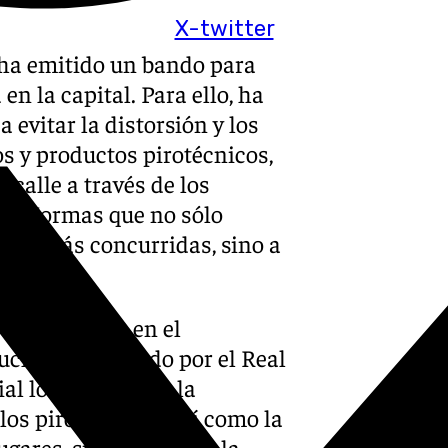
X-twitter
, ha emitido un bando para
n la capital. Para ello, ha
evitar la distorsión y los
os y productos pirotécnicos,
 calle a través de los
as. Normas que no sólo
icas más concurridas, sino a
 lo dispuesto en el
uchería aprobado por el Real
al lo que afecta a la
los pirotécnicos, así como la
ugares, sin contar con la