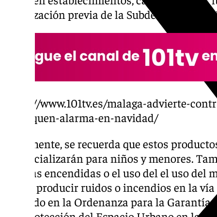
autorización previa de la Subdelegación de 
https://www.101tv.es/malaga-advierte-contr
provoquen-alarma-en-navidad/
Igualmente, se recuerda que estos producto
comercializarán para niños y menores. Tam
mechas encendidas o el uso del el uso del m
pueda producir ruidos o incendios en la vía 
recogido en la Ordenanza para la Garantía
y la Protección del Espacio Urbano en la C