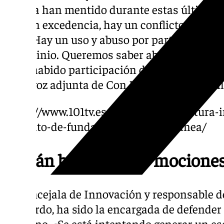
Pineda han mentido durante estas últimas
está en excedencia, hay un conflicto de int
pino. Hay un uso y abuso por parte del Ayun
patrocinio. Queremos saber absolutamente t
haya habido participación del Área de Cultu
portavoz adjunta de Con Málaga, Toni Moril
https://www.101tv.es/concejala-de-cultura-i
contrato-de-fundacion-contemporanea/
«Están basando sus mociones
La concejala de Innovación y responsable d
Izquierdo, ha sido la encargada de defender 
gobierno. «Se está intentando generar un es