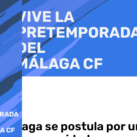
Ir
al
contenido
Málaga se postula por u