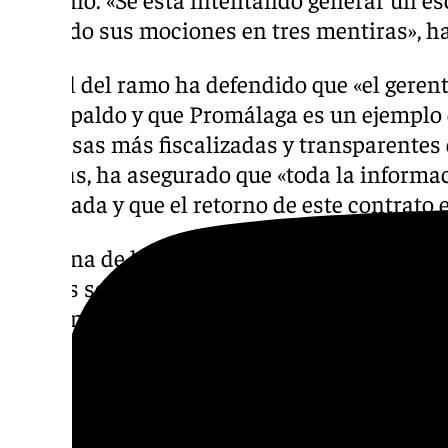
basando sus mociones en tres mentiras», ha
La edil del ramo ha defendido que «el gere
mi respaldo y que Promálaga es un ejemplo 
empresas más fiscalizadas y transparentes 
además, ha asegurado que «toda la informac
publicada y que el retorno de este contrato e
Ninguna de las dos mociones, que se han vo
puntos separados, ha salido adelante con el
gobierno. «Estamos en el enésimo escándalo
nada», ha señalado Alicia Izquierdo.
Segundo Castro, Medalla de l