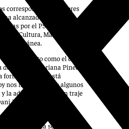
os correspondientes errores
a, ha alcanzado el punto
entadas por el PSOE y Con
edil de Cultura, Mariana
Contemporánea.
n Ayuntamiento como el de
la de Cultura, Mariana Pineda,
 forma o de otra está
oy nos han facilitado algunos
y la adjudicación es un traje
Dani Pérez.
e la Orquesta Filarmónica, el
ed (alcalde) y la señora