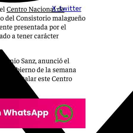
 el
Centro Nacional de
X-twitter
ero del Consistorio malagueño
nte presentada por el
do a tener carácter
Antonio Sanz, anunció el
 de Gobierno de la semana
al a instalar este Centro