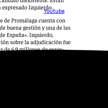
 expresado Izquierdo.
Youtube
nte de Promálaga cuenta con
de buena gestión y una de las
de España». Izquierdo,
ión sobre la adjudicación fue
s de 6,9 millones de euros».
tado por separado y por
 voto en contra del equipo de
 que están creando de la
a Ciudad