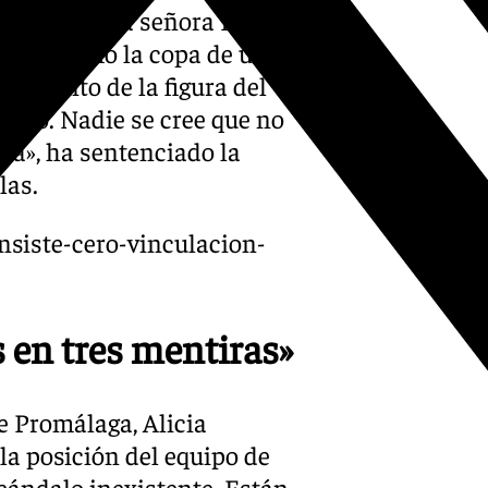
 semanas. La señora Pineda
ereses como la copa de un
tamiento de la figura del
odo. Nadie se cree que no
ra», ha sentenciado la
las.
nsiste-cero-vinculacion-
 en tres mentiras»
e Promálaga, Alicia
la posición del equipo de
cándalo inexistente. Están