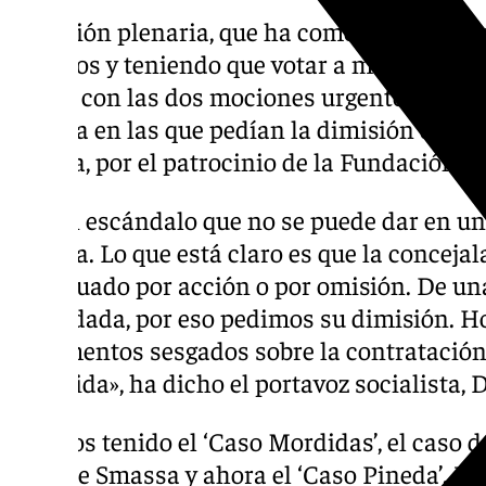
La sesión plenaria, que ha comenzado con l
técnicos y teniendo que votar a mano alzad
álgido con las dos mociones urgentes pres
Málaga en las que pedían la dimisión de la 
Pineda, por el patrocinio de la Fundación 
«Es un escándalo que no se puede dar en u
Málaga. Lo que está claro es que la conceja
ha actuado por acción o por omisión. De una
invalidada, por eso pedimos su dimisión. H
documentos sesgados sobre la contratación 
a medida», ha dicho el portavoz socialista, 
«Hemos tenido el ‘Caso Mordidas’, el caso d
caso de Smassa y ahora el ‘Caso Pineda’. Ust