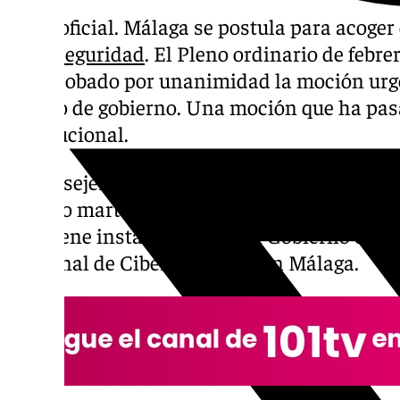
Ya es oficial. Málaga se postula para acoger
Ciberseguridad
. El Pleno ordinario de febr
ha aprobado por unanimidad la moción urge
equipo de gobierno. Una moción que ha pasa
institucional.
El consejero de la Presidencia de la Junta, 
pasado martes 25 de febrero que el Consejo
que viene instará también al Gobierno centr
Nacional de Ciberseguridad en Málaga.