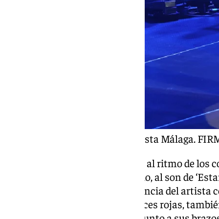
La voz de Raphael reconquista Málaga. F
Las manos del público bailaban al ritmo de los co
grandes pantallas del escenradio, al son de ‘Esta
antes de otros temas por excelencia del artista 
aquel’, a una única pantalla y luces rojas, tambi
inquebrantable del de Linares, junto a sus brazo