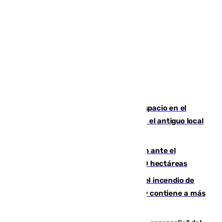
Las marca internacionales ganan espacio en el
Centro de Málaga: La Tagliatella abre en el antiguo local
de Vox Sports Bar
Moreno pide extremar la precaución ante el
incendio de Niebla, que supera las 4.000 hectáreas
340 personas más desalojadas por el incendio de
Niebla, que mantiene a 410 evacuadas y contiene a más
de 500 efectivos trabajando