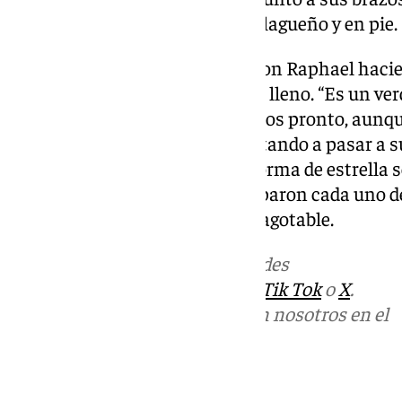
orquesta, esta vez, con sello malagueño y en pie.
La noche fue llegando a su fin con Raphael haci
cómplice de un Martín Carpena lleno. “Es un ver
aquí y seguro volveremos a vernos pronto, aunqu
amo…”, reconocía el artista invitando a pasar a
impecable, mientras luces en forma de estrella 
noche y recordar a quienes ocuparon cada uno de 
voz, la victoria de Raphael es inagotable.
Más noticias de
101TV
en las redes
sociales:
Instagram
,
Facebook
,
Tik Tok
o
X
.
Puedes ponerte en contacto con nosotros en el
correo
informativos@101tv.es
Tags: