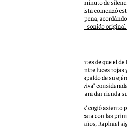
@101tvmalaga
Emotivo minuto de silenci
víctimas de la DANA. El artista comenzó es
en Málaga, en el Martín Carpena, acordándos
Descubre más en 101tv.es
♬ sonido original
Su gran noche
Y llegaron los aplausos. Justo antes de que el de L
vez sí, con ‘Mi gran noche’, que entre luces rojas 
de sus himnos un coro con el respaldo de su ejér
temas del artista, “una leyenda viva” considerad
centró su atención el jienense para dar rienda sue
El artista bautizado como ‘la voz’ cogió asiento 
zapatos, todo ello, en un cara a cara con las pri
de las teclas del piano. A sus 81 años, Raphael 