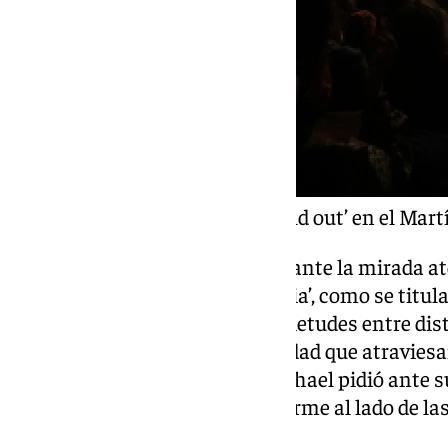
Raphael se hace con un ‘sold out’ en el M
Sobre el escenario que presidía ante la mirada at
encuentro, se podía leer ‘Victoria’, como se titula
artista capaz de despertar inquietudes entre dis
par de canciones, la cruda realidad que atravie
país no quedó de lado, pues Raphael pidió ante
de silencio: “Quisiera posicionarme al lado de las