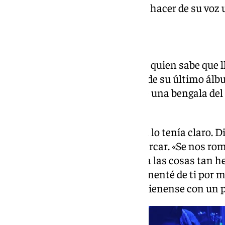
aplausos sin necesitar más que hacer de su voz 
De sello malagueño
‘Victoria’ llegó finalmente como quien sabe que 
que contar. Así, el tema central de su último álb
malagueño Pablo López, hizo de una bengala del
en pie a los presentes.
Con sus trece músicos, Raphael lo tenía claro. Dio
de otro de sus temas para enmarcar. «
Se nos rom
jamás pudo existir tanta belleza las cosas tan
una flor dos primaveras, me alimenté de ti por
vivos como fieras…”, cantaba el jienense con un 