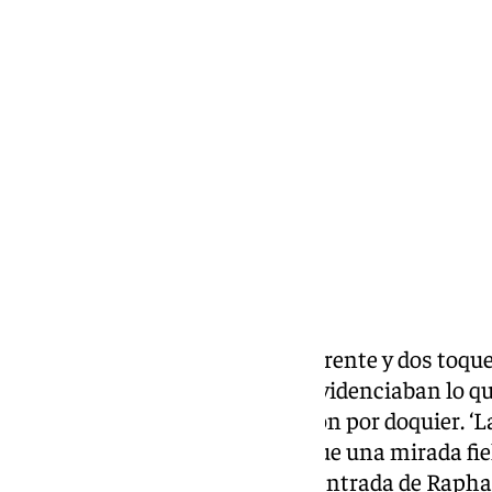
Lynx Devs
domingo, 3 noviembre 2024, 01:07
Compartir:
No hizo falta más que mirar al frente y dos toqu
lentejuelas de su chaqueta ya evidenciaban lo qu
frente y los aplausos retumbaron por doquier. ‘L
arrancar y el de Linares sabía que una mirada fie
con solo aparecer, bastaría. La entrada de
Rapha