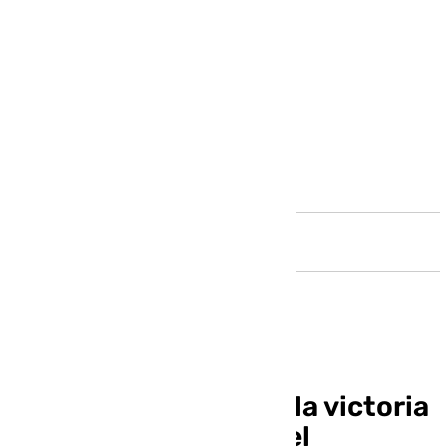
Andalucía
Málaga se rinde ante la victoria
inagotable de Raphael