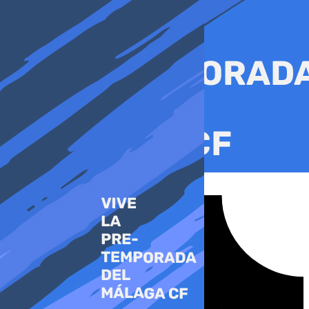
Ir
al
contenido
Tiktok