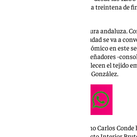
edición, participarán más de una treintena de 
300 trajes.
«Es un símbolo del arte y la cultura andaluza. C
presente y el futuro. Nuestra ciudad se va a conv
flamenca, que es un motor económico en este se
de trabajo. Reúne, además, a diseñadores -consol
etc., creando sinergias que fortalecen el tejido e
directora del evento, María José González.
El concejal del equipo de gobierno Carlos Conde 
moda supone un 2,8% del Producto Interior Bruto 