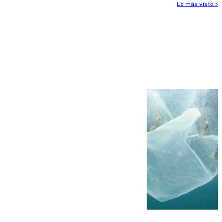
Lo más visto >
Más noticias
Ver más >