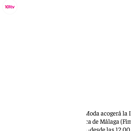
Miguel Alfonso
miércoles, 5 febrero 2025, 11:50
Compartir:
El Museo del Automóvil y de la Moda acogerá la I
Internacional de
Moda
Flamenca de Málaga (Fima
próximos días 22 y 23 de febrero -desde las 12.00