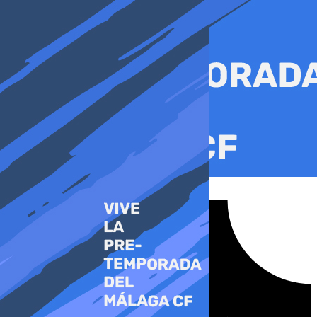
Ir
al
contenido
Tiktok