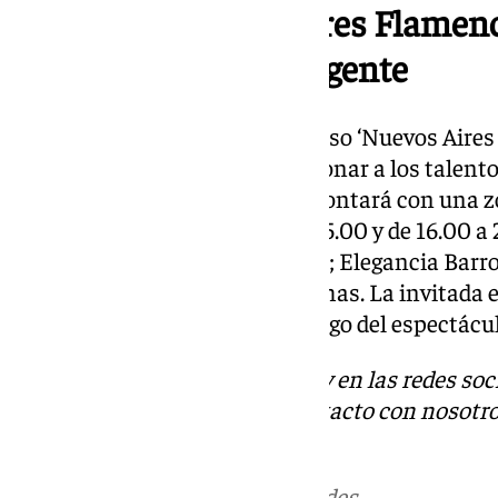
Concurso ‘Nuevos Aires Flamenc
para el Talento Emergente
FIMAF 2025 celebrará el concurso ‘Nuevos Aire
con el compromiso de promocionar a los talento
de 30 diseñadores. Asimismo, contará con una zo
público con horario de 11.00 a 15.00 y de 16.00 a
y Nara.confección; Koki y Punto; Elegancia Barr
Cristina Felipe; Clínica Les Rochas. La invitada 
actuación musical correrá a cargo del espectácu
Descubre más noticias de 101Tv en las redes soc
Tok
o
X
. Puedes ponerte en contacto con nosotro
informativos@101tv.es
Más noticias de
101TV
en las redes