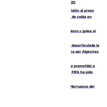
Feria de Málaga 2026, menos que en 2025
El Supremo ratifica los 17 años de prisión al preso
que mató estrangulado a su compañero de celda en
Morón
El Betis supera el examen de Champions y golea al
Arsenal en Dublín (1-3)
Golpe internacional al narcotráfico: desarticulada la
red que introdujo 21 toneladas de cocaína por Algeciras,
Málaga y Valencia
El Gobierno niega que Infantino haya prometido a
Marruecos la final del Mundial 2030: "La FIFA ha sido
tajante"
Podemos y Sumar piden expulsar a Marruecos del
Mundial de 2030 tras la crisis de Ceuta