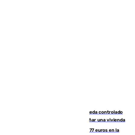
El incendio forestal de San Roque queda controlado
tras obligar a evacuar a 19 familias y dañar una vivienda
Los malagueños gastarán de media 77 euros en la