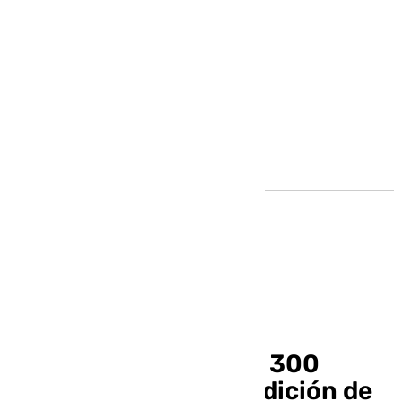
Andalucía
Más de 30 firmas y de 300
trajes: así será la IX edición de