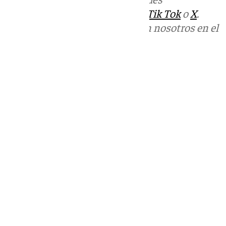
sociales:
Instagram
,
Facebook
,
Tik Tok
o
X
.
Puedes ponerte en contacto con nosotros en el
correo
informativos@101tv.es
Tags:
Últimas noticias