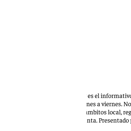
Miguel Alfonso
viernes, 20 diciembre 2024, 19:30
Compartir:
Las noticias de Málaga en 101tv es el informativ
Provincia. Desde las 20.00 de lunes a viernes. No f
noticias más relevantes en los ámbitos local, reg
social, deportivo y la Semana Santa. Presentado