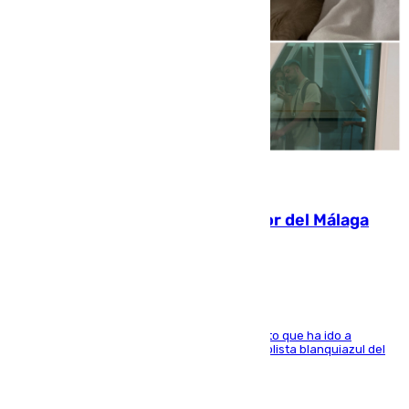
07.08.2026
Isco, la nueva mascota del jugador del Málaga
Dani Lorenzo
El centrocampista marbellí es ‘padre’ de un gato que ha ido a
recoger a Vigo y su nombre es como el exfutbolista blanquiazul del
Arroyo de la Miel