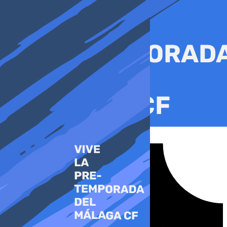
Ir
al
contenido
Tiktok