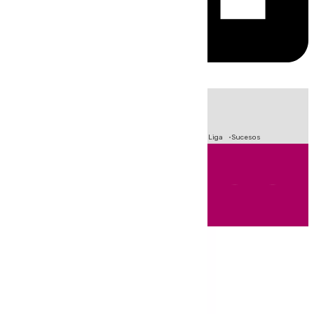
HOY
|
Fútbol
Primera División
Crisis Migratoria en Ceuta
LaLiga
Sucesos
Andalucía