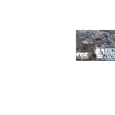
Portada
Andalucía
Sevilla
Málaga
Granada