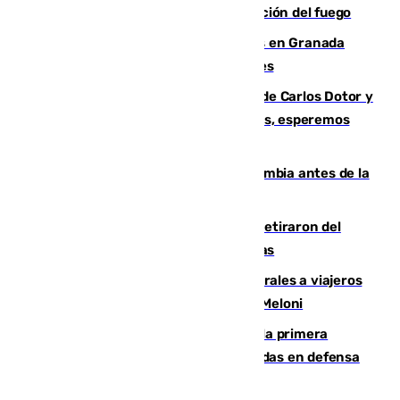
forestal de Niebla por la compleja evolución del fuego
Controlado un incendio de rastrojos en Granada
junto a la autovía y al Callejón de Nogales
Juanfran Funes, sobre las lesiones de Carlos Dotor y
Fernando Calero: “Estamos preocupados, esperemos
que no sea nada”
Felipe VI refuerza los lazos con Colombia antes de la
llegada del nuevo presidente
Fernando Calero y Carlos Dotor se retiraron del
encuentro contra el Ceuta con molestias
España restablece controles temporales a viajeros
procedentes de Italia como repuesta a Meloni
El Málaga cae ante el Ceuta y suma la primera
derrota de la pretemporada dejando dudas en defensa