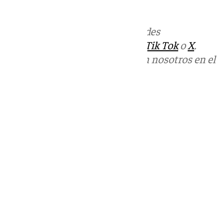
Más noticias de
101TV
en las redes
sociales:
Instagram
,
Facebook
,
Tik Tok
o
X
.
Puedes ponerte en contacto con nosotros en el
correo
informativos@101tv.es
Tags:
Últimas noticias