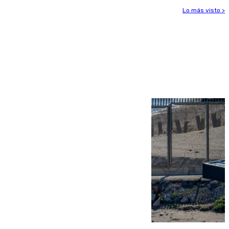
Lo más visto >
Más noticias
Ver más >