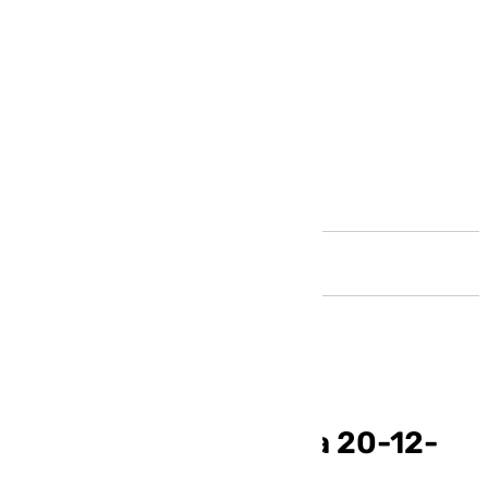
Andalucía
Noticias 101tv Málaga 20-12-
2024