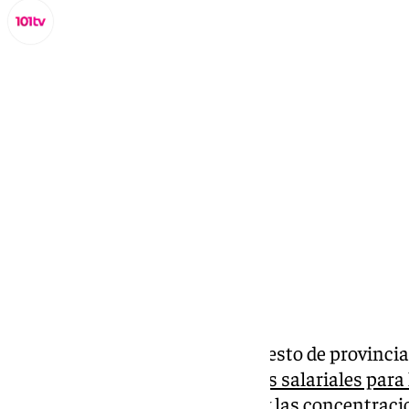
Miguel Alfonso
miércoles, 23 octubre 2024, 09:33
Compartir:
Si en el día de ayer,
Málaga
y el resto de provinc
conjunta para
reclamar mejoras salariales para 
Andalucía
, durante el día de hoy las concentraci