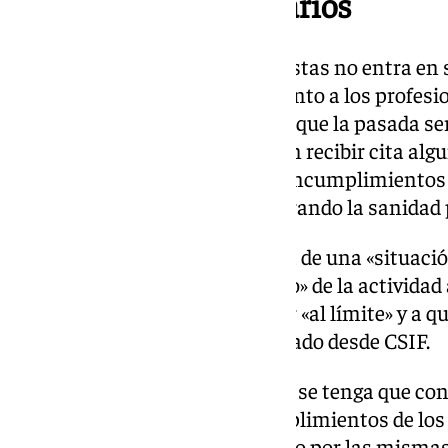
sanitarios como usuarios
Para Satse abandonar las protestas no entra en s
una situación que «perjudica tanto a los profesi
Desde la organización explican que la pasada s
próxima reunión y seguimos sin recibir cita algu
Andalucía subrayan que estos incumplimientos d
Consejería de Salud están «lastrando la sanidad 
Asimismo, detallan que se trata de una «situaci
viene produciendo un «deterioro» de la actividad a
profesionales sanitarios a estar «al límite» y a q
sistema público», han sentenciado desde CSIF.
Para UGT ven «lamentable» que se tenga que co
«por la falta de diálogo e incumplimientos de lo
consejera que ha llegado al cargo por las mismas