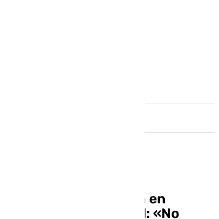
Andalucía
Nueva concentración en
Málaga por la sanidad: «No