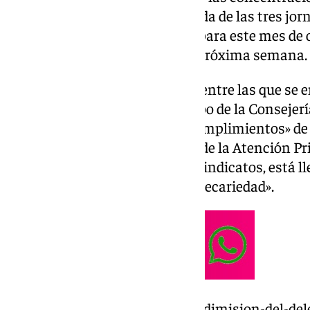
torno a la sanidad con la segunda de las tres jo
convocadas por los sindicatos para este mes de o
tendrá lugar el miércoles de la próxima semana.
Las organizaciones sindicales, entre las que se
Satse, reprochan al nuevo equipo de la Consejerí
de diálogo» además de los «incumplimientos» de 
alcanzar en materia de mejora de la Atención Pri
profesional que, a juicio de los sindicatos, está 
andaluza a «una situación de precariedad».
https://www.101tv.es/piden-la-dimision-del-de