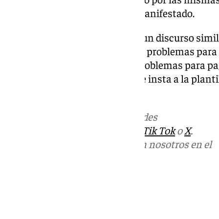
predecesora en el cargo», han manifestado.
Desde CCOO Andalucía siguen un discurso simil
presidente de la Junta «no tiene problemas para 
privada pero sí tiene muchos problemas para paga
trabajadores del SAS», por lo que insta a la plant
a continuar movilizándose.
Más noticias de
101TV
en las redes
sociales:
Instagram
,
Facebook
,
Tik Tok
o
X
.
Puedes ponerte en contacto con nosotros en el
correo
informativos@101tv.es
Tags:
Últimas noticias