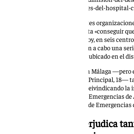
desprestigiar-a-los-profesionales-del-hospital-ci
Ante esta situación, las diferentes organizacion
abandonarán las protestas hasta «conseguir que
ello que durante la jornada de hoy, en seis centr
provincias andaluzas se llevarán a cabo una seri
sanitario escogido en Málaga el ubicado en el dis
De manera paralela, también en Málaga —pero e
andaluz ubicado en la Alameda Principal, 18— t
concentración para continuar reivindicando la i
Emergencias 112 y del Grupo de Emergencias de 
de Seguridad y Gestión Integral de Emergencias
Una situación que perjudica tan