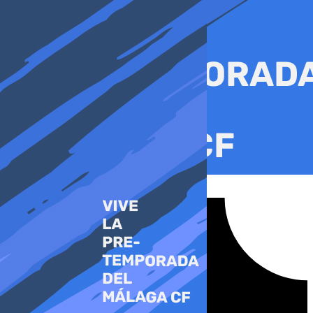
Ir
al
contenido
Tiktok