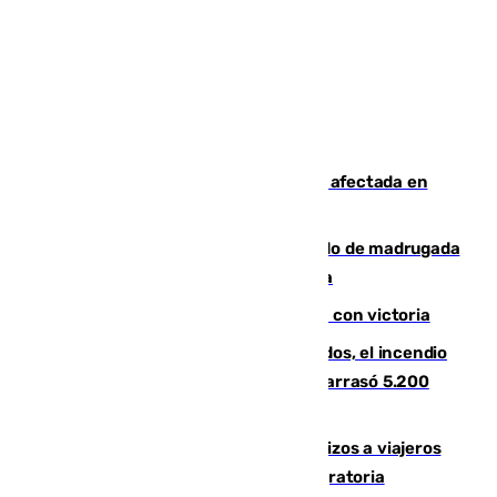
Incendios de Castellón: la superficie afectada en
Tírig roza las 400 hectáreas
Muere un peatón tras ser atropellado de madrugada
en la carretera A-7 a su paso por Málaga
El Granada cierra su puesta a punto con victoria
Un mes de la tragedia de Los Gallardos, el incendio
que acabó con la vida de 14 personas y arrasó 5.200
hectáreas
España establece controles fronterizos a viajeros
procedentes de Italia por la presión migratoria