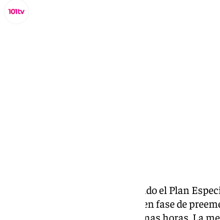
Miguel Alfonso
domingo, 2 marzo 2025, 22:31
Compartir:
La Junta de Andalucía ha activado el Plan Espec
Riesgo de Inundaciones (PERI) en fase de preem
lluvias previstas para las próximas horas. La me