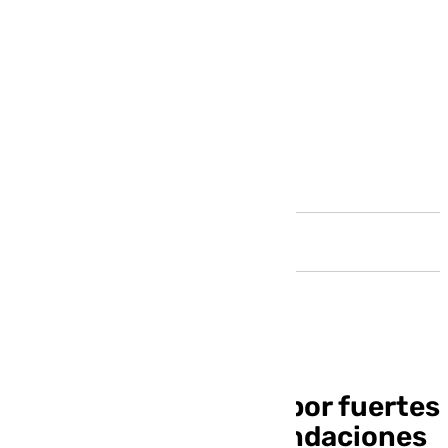
Andalucía
Nuevo aviso naranja por fuertes
lluvias y posibles inundaciones