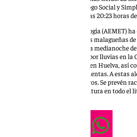
de la Presidencia, Interior, Diálogo Social y Sim
Antonio Sanz, entró en vigor a las 20:23 horas d
La Agencia Estatal de Meteorología (AEMET) ha 
precipitaciones en las comarcas malagueñas de 
el Estrecho de Gibraltar, desde la medianoche de
Además, rige un aviso amarillo por lluvias en la 
onubense, Andévalo y Condado en Huelva, así co
donde también se esperan tormentas. A estas ale
suman las de fenómenos costeros. Se prevén rac
y olas de hasta tres metros de altura en todo el 
Almería.