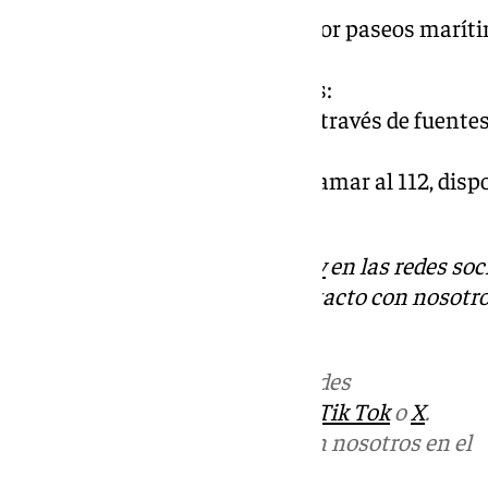
– En la costa, no caminar por paseos marít
ante el riesgo de oleaje.
Información y emergencias:
– Mantenerse informado a través de fuentes 
comunicación.
– En caso de emergencia, llamar al 112, dispo
días del año.
Descubre más noticias de
101Tv
en las redes soc
Tok
o
X
. Puedes ponerte en contacto con nosotro
informativos@101tv.es
Más noticias de
101TV
en las redes
sociales:
Instagram
,
Facebook
,
Tik Tok
o
X
.
Puedes ponerte en contacto con nosotros en el
correo
informativos@101tv.es