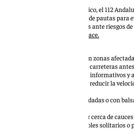
Ante este escenario meteorológico, el 112 Andal
precauciones y seguir una serie de pautas para ev
información y recomendaciones ante riesgos d
consultarse pinchando
este enlace.
En carretera:
– Evitar desplazamientos en zonas afectada
– Consultar el estado de las carreteras antes 
indicaciones de los paneles informativos y 
– Conducir con precaución, reducir la veloc
seguridad.
– Nunca cruzar zonas inundadas o con balsa
Al aire libre
– No acampar ni estacionar cerca de cauces 
– Evitar refugiarse bajo árboles solitarios o
tormentas.