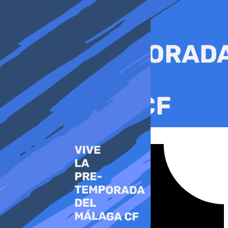
Ir
al
contenido
Tiktok