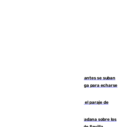
Un cartel intenta evitar que los visitantes se suban
encima de los leones del Puerto de Málaga para echarse
una foto
Estabilizado un incendio forestal en el paraje de
Arroyo Vaqueros de Estepona
PSOE y Vox critican la consulta ciudadana sobre los
toldos que ha lanzado el Ayuntamiento de Sevilla