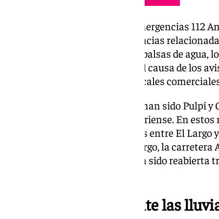
Recapitulando, el servicio de emergencias 112 A
este domingo más de 30 incidencias relacionadas 
de Almería. La acumulación de balsas de agua, lo
secundarias ha sido la principal causa de los a
sótanos, bajos de viviendas y locales comerciales
Los municipios más afectados han sido Pulpí y 
en la comarca del Levante almeriense. En est
cortadas al tráfico las carreteras entre El Largo 
8106 (km 2 al 10.700). Sin embargo, la carretera 
observatorio de Calar Alto, ya ha sido reabierta t
máquinas quitanieves.
Recomendaciones ante las lluvi