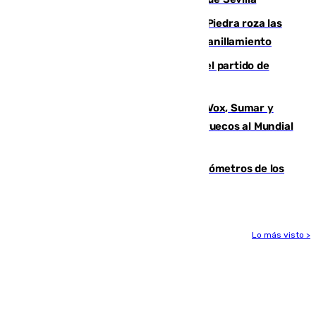
La laguna malagueña de Fuente de Piedra roza las
30.000 parejas de flamencos antes del anillamiento
Sigue en directo la retransmisión del partido de
pretemporada Málaga-Al-Arabi
La crisis migratoria de Ceuta une a Vox, Sumar y
Podemos contra la candidatura de Marruecos al Mundial
2030
Diputación limpia de residuos 170 kilómetros de los
principales caminos del Rocío en Sevilla
Lo más visto >
Más noticias
Ver más >