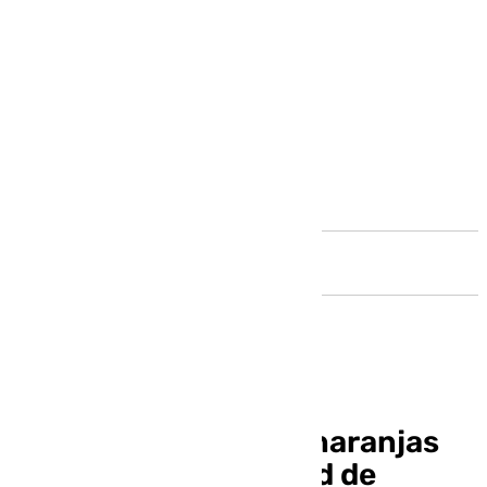
Andalucía
¿Para qué sirven las naranjas
que adornan la ciudad de