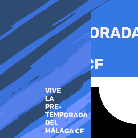
Ir
al
contenido
Tiktok