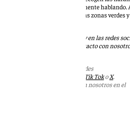
se pasa al siguiente geográficamente hablando. As
históricos y emblemáticos y a las zonas verdes y
once distritos municipales.
Descubre más noticias de 101Tv en las redes soc
Tok
o
X
. Puedes ponerte en contacto con nosotro
informativos@101tv.es
Más noticias de
101TV
en las redes
sociales:
Instagram
,
Facebook
,
Tik Tok
o
X
.
Puedes ponerte en contacto con nosotros en el
correo
informativos@101tv.es
Tags:
Últimas noticias