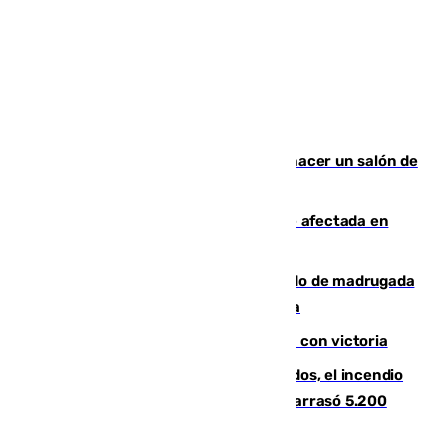
Un tribunal federal impide a Trump hacer un salón de
baile en la Casa Blanca
Incendios de Castellón: la superficie afectada en
Tírig roza las 400 hectáreas
Muere un peatón tras ser atropellado de madrugada
en la carretera A-7 a su paso por Málaga
El Granada cierra su puesta a punto con victoria
Un mes de la tragedia de Los Gallardos, el incendio
que acabó con la vida de 14 personas y arrasó 5.200
hectáreas