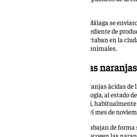
las zonas verdes.
El año pasado, las naranjas de Málaga se enviaro
aceite concentrado y como ingrediente de produ
años, estas frutas que se recolectaban en la ciud
transformarlas en pienso para animales.
¿Cuándo se recogen las naranja
El periodo de recogida de las naranjas ácidas de 
variaciones debido a la climatología, al estado d
criterios de eficiencia, etc. Eso sí, habitualmente
comprendido entre mediados del mes de noviembr
Los cuatro lotes de jardinería trabajan de form
unos criterios de eficiencia. Se recogen las naran