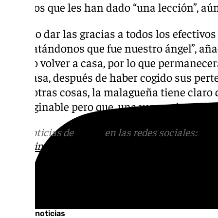
hijos los que les han dado “una lección”, aú
“Quiero dar las gracias a todos los efectiv
y rescatándonos que fue nuestro ángel”, a
podido volver a casa, por lo que permanece
otra casa, después de haber cogido sus pert
entre otras cosas, la malagueña tiene claro 
inimaginable pero que, una vez se vive, pierd
Más noticias de
101TV
en las redes sociales:
Ins
correo
informativos@101tv.es
Tags:
Últimas noticias