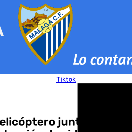
Tiktok
elicóptero junto a sus hi