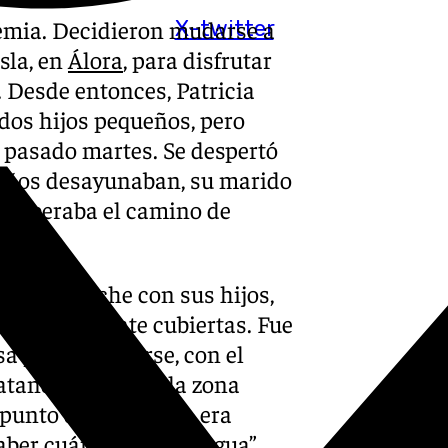
demia. Decidieron mudarse a
X-twitter
sla, en
Álora
, para disfrutar
. Desde entonces, Patricia
 dos hijos pequeños, pero
l pasado martes. Se despertó
ueños desayunaban, su marido
le liberaba el camino de
sas.
oger el coche con sus hijos,
 completamente cubiertas. Fue
 para refugiarse, con el
tando de salir a la zona
punto de referencia era
ber cuánto subía el agua”,