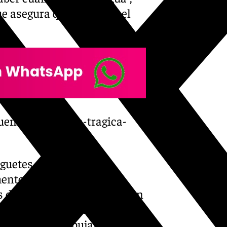
ue asegura que comenzó el
ueno-que-vive-la-tragica-
uguetes de mis hijos
omentos más angustiosos
 de arraigos que se iban con
n momentos de plena tensión,
, así como a dibujar y hacer