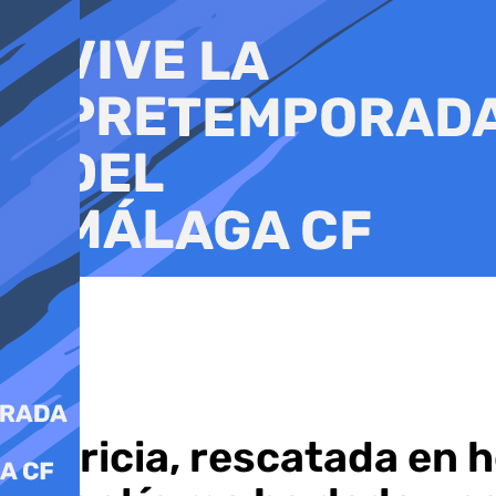
Ir
al
contenido
Patricia, rescatada en h