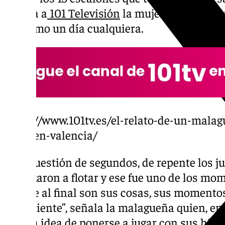
cuenta a
101 Televisión
la mujer afectada, q
día como un día cualquiera.
https://www.101tv.es/el-relato-de-un-malag
dana-en-valencia/
“Fue cuestión de segundos, de repente los j
empezaron a flotar y ese fue uno de los m
porque al final son sus cosas, sus momentos
la corriente”, señala la malagueña quien, e
tuvo la idea de ponerse a jugar con sus hijos