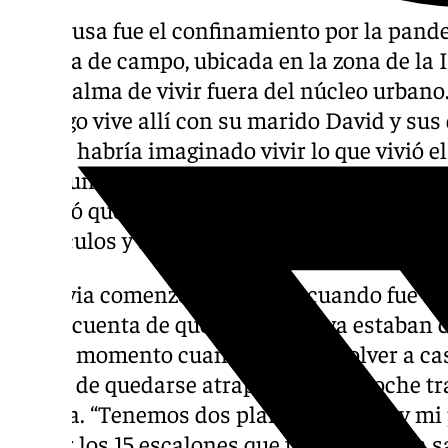
La excusa fue el confinamiento por la pan
su casa de campo, ubicada en la zona de la I
de la calma de vivir fuera del núcleo urbano
Hidalgo vive allí con su marido David y sus
nunca habría imaginado vivir lo que vivió e
como un día cualquiera. Mientras sus peq
le pidió que saliera con el coche mientra él 
obstáculos y así comenzó a preparar sus co
La lluvia comenzó a apretar y cuando fue a c
se dio cuenta de que las ruedas ya estaban
en ese momento cuando decidió volver a casa
miedo de quedarse atrapados en el coche tra
urbana. “Tenemos dos plantas en casa y mi 
contar los 15 escalones que tenemos, para sa