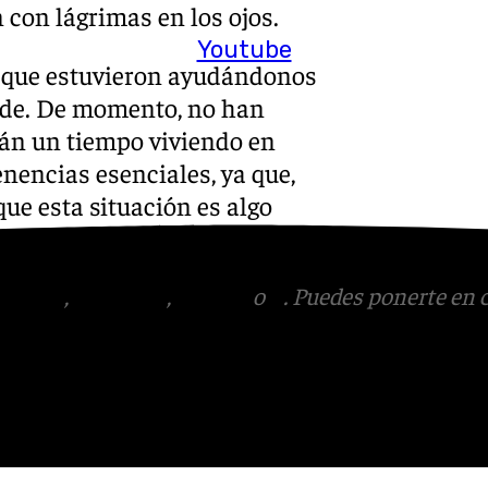
n con lágrimas en los ojos.
Youtube
os que estuvieron ayudándonos
ñade. De momento, no han
rán un tiempo viviendo en
enencias esenciales, ya que,
que esta situación es algo
e valor todo lo material.
tagram
,
Facebook
,
Tik Tok
o
X
. Puedes ponerte en 