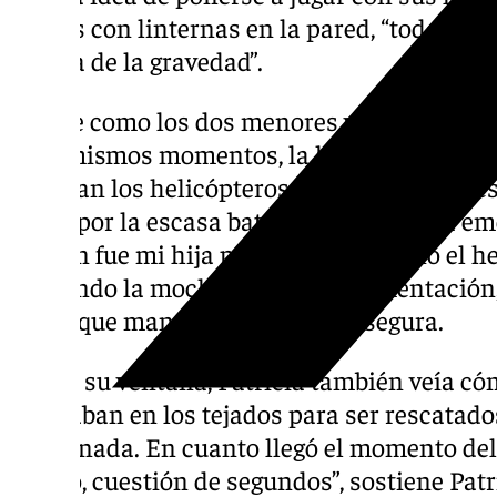
figuras con linternas en la pared, “todo para
cuenta de la gravedad”.
Así fue como los dos menores vivieron el r
esos mismos momentos, la luz se fue, con lo
sonaban los helicópteros en los alrededore
avión por la escasa batería y llamando a em
lección fue mi hija porque cuando vino el h
buscando la mochila con la documentación, y
había que mantener la calma”, asegura.
Desde su ventana, Patricia también veía cóm
esperaban en los tejados para ser rescatados
hacer nada. En cuanto llegó el momento del 
rápido, cuestión de segundos”, sostiene Pat