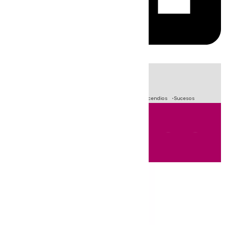
HOY
|
Fútbol
Crisis Migratoria en Ceuta
Primera División
Incendios
Sucesos
Andalucía