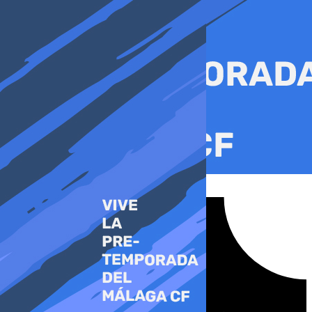
Ir
al
contenido
Tiktok