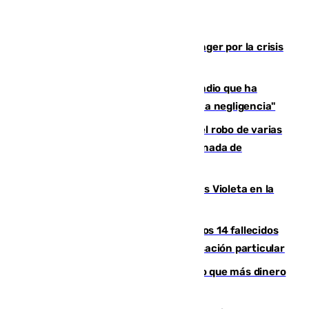
El Barça cancela un amistoso en Tánger por la crisis
en la frontera con Ceuta
El acalde de Niebla cree que el incendio que ha
afectado a dos aldeas se originó "por una negligencia"
Golpe cofrade en Jaén: investigan el robo de varias
joyas de la Virgen de la Fuensanta Coronada de
Alcaudete
Con Málaga exige duplicar los Puntos Violeta en la
Feria de Málaga
La Justicia ofrece a las familias de los 14 fallecidos
en el incendio de Los Gallardos ser acusación particular
Juanlu Sánchez, el sexto canterano que más dinero
deja en las arcas del Sevilla