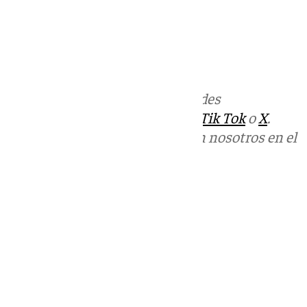
Más noticias de
101TV
en las redes
sociales:
Instagram
,
Facebook
,
Tik Tok
o
X
.
Puedes ponerte en contacto con nosotros en el
correo
informativos@101tv.es
Tags:
Últimas noticias