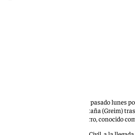
Antonio López
martes, 12 noviembre 2024, 10:37
Compartir:
Una
persona fue rescatada
este pasado lunes por
Rescate e Intervención en Montaña (Greim) tras
escalada en un paraje de el Chorro, conocido co
Según ha informado la Guardia Civil, a la llegada