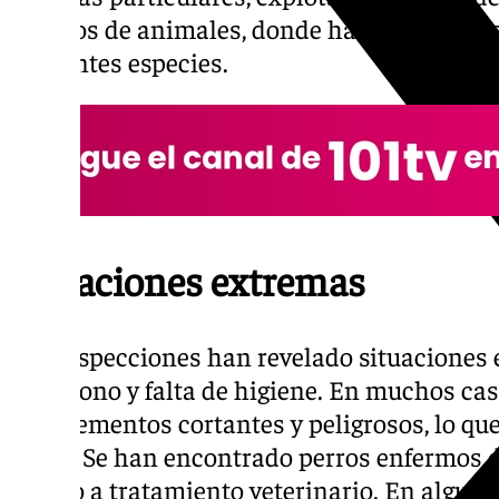
refugios de animales, donde han examinado
diferentes especies.
Situaciones extremas
Las inspecciones han revelado situaciones
abandono y falta de higiene. En muchos cas
con elementos cortantes y peligrosos, lo qu
salud. Se han encontrado perros enfermos d
acceso a tratamiento veterinario. En alguno