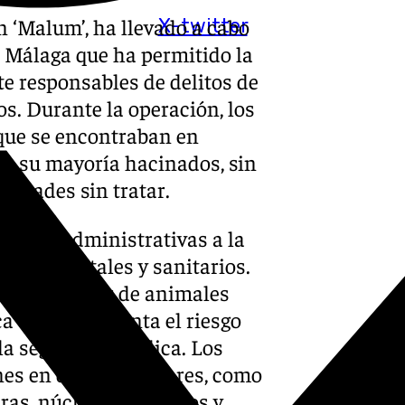
n ‘Malum’, ha llevado a cabo
X-twitter
e Málaga que ha permitido la
e responsables de delitos de
. Durante la operación, los
que se encontraban en
en su mayoría hacinados, sin
medades sin tratar.
ciones administrativas a la
s documentales y sanitarios.
ncia irregular de animales
a que incrementa el riesgo
la seguridad pública. Los
nes en diversos lugares, como
ras, núcleos zoológicos y