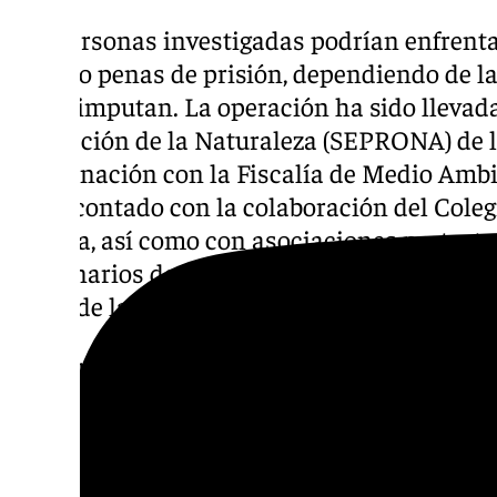
Las personas investigadas podrían enfrenta
incluso penas de prisión, dependiendo de l
se les imputan. La operación ha sido llevada
Protección de la Naturaleza (SEPRONA) de l
coordinación con la Fiscalía de Medio Amb
se ha contado con la colaboración del Colegi
Málaga, así como con asociaciones protecto
veterinarios de la Consejería de Agricultura
Rural de la Junta de Andalucía.
Esta operación supone un golpe importante 
abandono animal en la provincia de Málaga 
necesidad de reforzar la vigilancia y concie
responsable de animales. Las autoridades h