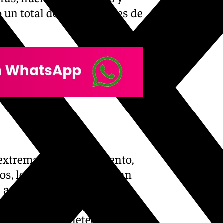
 un total de 830 animales de
 extremas de hacinamiento,
os, los animales convivían
e agravaba su estado de
e leishmaniasis y sarna, sin
s casos, se ha detectado