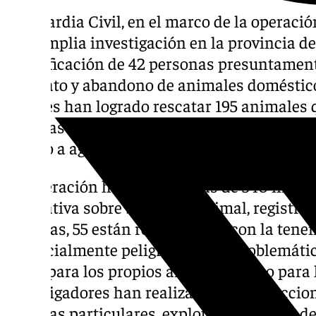
La Guardia Civil, en el marco de la operació
una amplia investigación en la provincia d
identificación de 42 personas presuntament
maltrato y abandono de animales domésticos
agentes han logrado rescatar 195 animales 
pésimas condiciones higiénico-sanitarias, 
acceso a agua ni comida, y con graves enfer
La operación ha revelado más de 540 infrac
normativa sobre bienestar animal, registro
De estas, 55 están relacionadas con la tene
potencialmente peligrosos, una problemátic
tanto para los propios animales como para 
investigadores han realizado 255 inspeccio
perreras particulares, explotaciones ganade