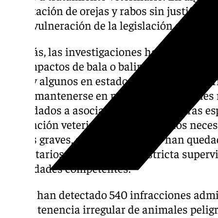
amputación de orejas y rabos sin justificac
grave vulneración de la legislación sobre bi
Además, las investigaciones han constatad
con impactos de bala o balines, caballos a
agua, y algunos en estado crítico de desnutr
poder mantenerse en pie. Los 195 animales 
trasladados a asociaciones y protectoras es
la atención veterinaria y los cuidados neces
menos graves, algunos animales han queda
propietarios, aunque bajo la estricta supervi
autoridades competentes.
Se han detectado 540 infracciones admin
de tenencia irregular de animales pelig