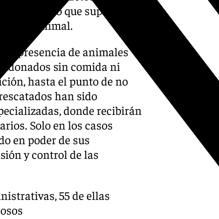
ión médica, lo que supone una
enestar animal.
o la presencia de animales
bandonados sin comida ni
ición, hasta el punto de no
rescatados han sido
pecializadas, donde recibirán
arios. Solo en los casos
do en poder de sus
sión y control de las
istrativas, 55 de ellas
rosos