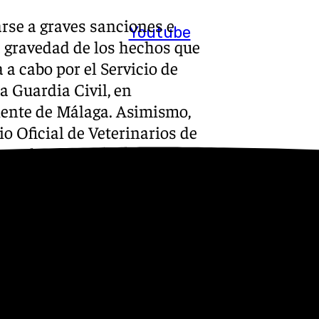
rse a graves sanciones e
Youtube
a gravedad de los hechos que
 a cabo por el Servicio de
a Guardia Civil, en
iente de Málaga. Asimismo,
o Oficial de Veterinarios de
ras de animales y
, Pesca, Agua y Desarrollo
contra el maltrato y
y pone de manifiesto la
nciación sobre la tenencia
an recordado que el