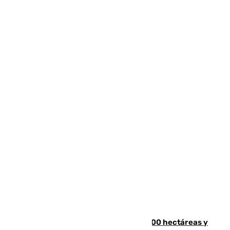
El incendio de Niebla alcanza las 8.000 hectáreas y