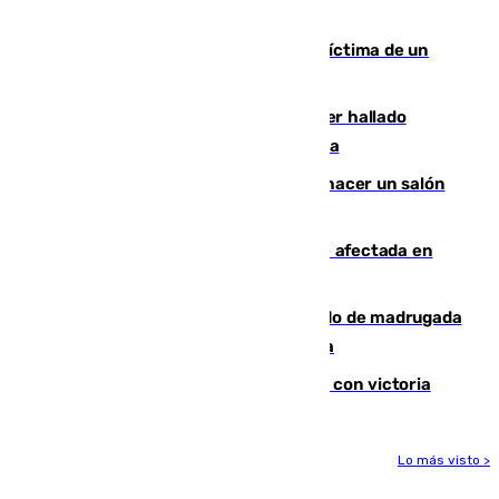
mantiene desalojadas a 474 personas
El tenista checho Lehecka, nueva víctima de un
Rafa Jódar que está siendo imparable
Muere un hombre de 58 años tras ser hallado
inconsciente en una piscina en Cómpeta
Un tribunal federal impide a Trump hacer un salón
de baile en la Casa Blanca
Incendios de Castellón: la superficie afectada en
Tírig roza las 400 hectáreas
Muere un peatón tras ser atropellado de madrugada
en la carretera A-7 a su paso por Málaga
El Granada cierra su puesta a punto con victoria
Lo más visto >