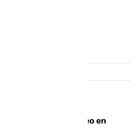
Andalucía
Se investiga un tiroteo en
Benalmádena