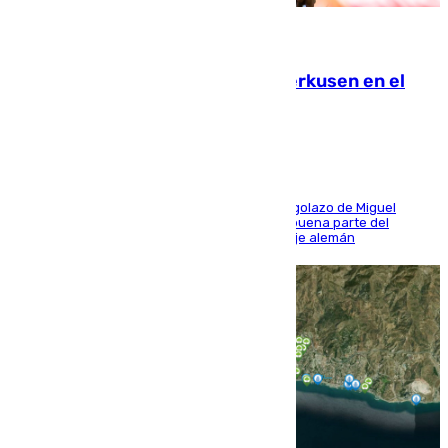
08.08.2026
El Sevilla se desinfla ante el Leverkusen en el
último ensayo (1-2)
El conjunto de Luis García se adelantó con un golazo de Miguel
Sierra y ofreció buenas sensaciones durante buena parte del
encuentro, pero acabó cediendo ante el empuje alemán