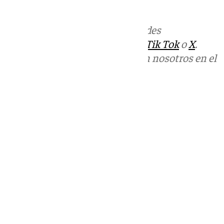
informativos@101tv.es
Más noticias de
101TV
en las redes
sociales:
Instagram
,
Facebook
,
Tik Tok
o
X
.
Puedes ponerte en contacto con nosotros en el
correo
informativos@101tv.es
Tags:
Últimas noticias