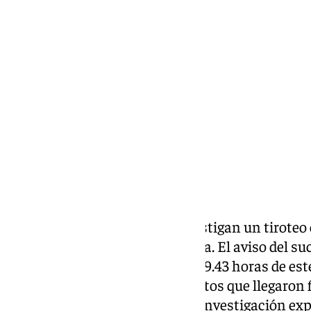
Miguel Alfonso
jueves, 26 diciembre 2024, 21:40
Compartir:
Las autoridades policiales investigan un tiroteo 
Torrequebrada, en Benalmádena. El aviso del suce
servicios de emergencias a las 19.43 horas de est
la sala del 112, y los primeros datos que llegaro
después, fuentes cercanas a la investigación exp