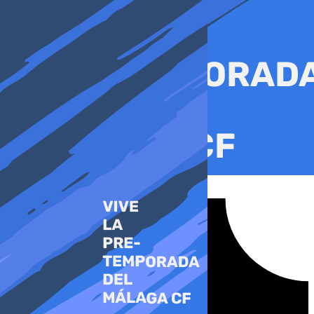
Ir
al
contenido
Tiktok