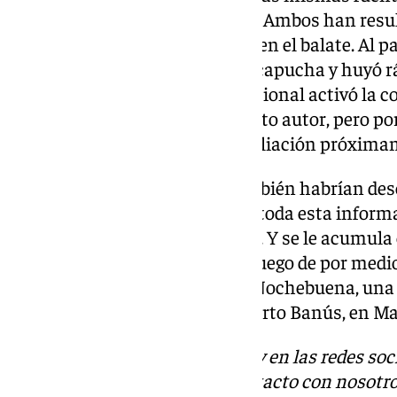
nacionalidad brasileña y sueca. Ambos han resu
presenta rasguños por la caída en el balate. Al pa
llevaba la cara tapada con una capucha y huyó r
Inmediatamente, la Policía Nacional activó la c
para intentar detener al presunto autor, pero p
ninguna detención. Habrá ampliación próxima
Algunos vecinos de la zona también habrían desc
al 112 de las detonaciones. Con toda esta informa
hecho cargo de la investigación. Y se le acumula 
segundo suceso con armas de fuego de por medi
semana. El pasado martes, en Nochebuena, una p
puertas de una farmacia en Puerto Banús, en Ma
Descubre más noticias de 101Tv en las redes soc
Tok
o
X
. Puedes ponerte en contacto con nosotro