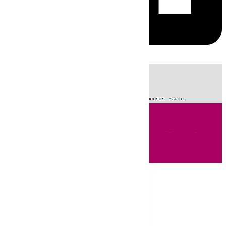
HOY
|
Crisis Migratoria en Ceuta
Fútbol
Primera División
Sucesos
Cádiz
Andalucía