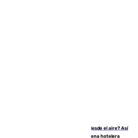
¿200.000 euros para ver el eclipse desde el aire? Así
es el exclusivo pack que ofrece una cadena hotelera