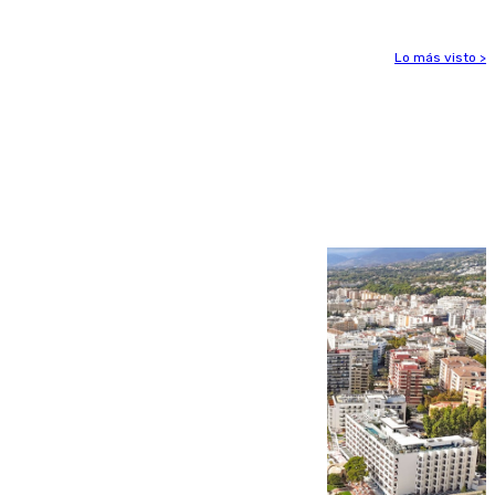
Lo más visto >
Más noticias
Ver más >