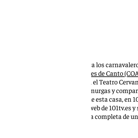
Ya llegó el día más esperado para los carnavaler
Concurso Oficial de Agrupaciones de Canto (CO
21 a partir de las 20.00 horas en el Teatro Cerv
acoger el duende y la chispa de murgas y comparsa
concurso se podrá ver a través de esta casa, en 1
emisiones en TDT como por la web de 101tv.es y
sociales ha hecho una cobertura completa de uno
malagueños del calendario.