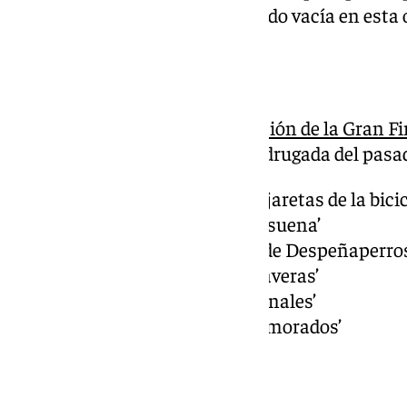
cuarteto, por su parte, ha quedado vacía en esta 
Orden de actuación
Con respecto al
orden de actuación de la Gran Fi
veredicto de finalistas en la madrugada del pasad
20.00 h Comparsa ‘Los majaretas de la bicic
20.40 h Murga ‘Tu cara me suena’
21.20 h Murga juvenil ‘Los de Despeñaperros
22.00 h Comparsa ‘Los calaveras’
22.40 h Murga ‘Los tradicionales’
23.20 h Comparsa ‘Los enamorados’
Descanso