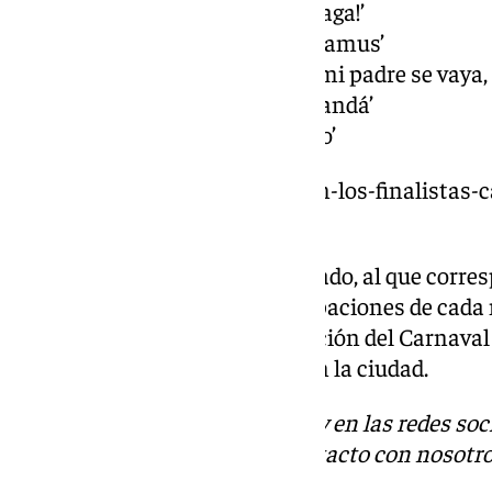
00.30 h Murga ‘¡Cucha Málaga!’
01.10 h Comparsa ‘Nostradamus’
01.50 h Murga ‘Quiero que mi padre se vaya, 
02.30 h Comparsa ‘La desbandá’
03.10 h Murga ‘Fuerte y flojo’
https://www.101tv.es/estos-son-los-finalistas-
actuacion/
Por último, será el turno del jurado, al que corre
propuesta entre todas las agrupaciones de cada 
a una nueva y muy especial edición del Carnaval
seguido creciendo en devotos en la ciudad.
Descubre más noticias de 101Tv en las redes soc
Tok
o
X
. Puedes ponerte en contacto con nosotro
informativos@101tv.es