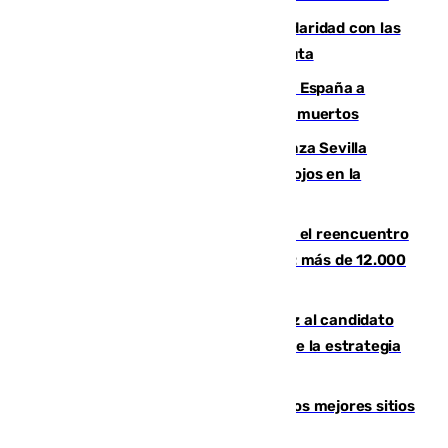
Concentración en Algeciras en solidaridad con las
víctimas de la crisis humanitaria en Ceuta
Sánchez traslada la "solidaridad" de España a
Colombia tras el terremoto que deja 111 muertos
El humo del incendio de Niebla alcanza Sevilla
mientras el fuego obliga a nuevos desalojos en la
provincia
La Rosaleda, aún lejos del lleno para el reencuentro
con el Málaga en el Trofeo Costa del Sol: más de 12.000
entradas disponibles
¿Por qué el PSOE ve en Mariano Ruiz al candidato
idóneo a la Alcaldía de Málaga? Claves de la estrategia
socialista
Esta es la página web que muestra los mejores sitios
para ver el eclipse