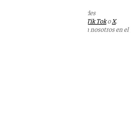
Más noticias de
101TV
en las redes
sociales:
Instagram
,
Facebook
,
Tik Tok
o
X
.
Puedes ponerte en contacto con nosotros en el
correo
informativos@101tv.es
Tags:
Últimas noticias