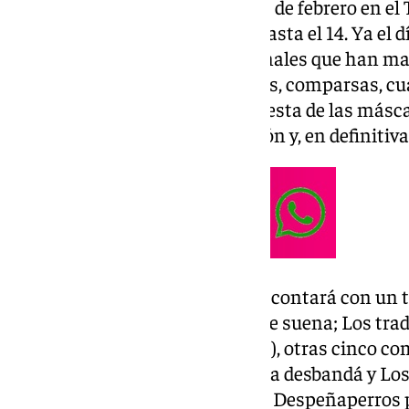
El concurso empezó el pasado 8 de febrero en el 
preliminares que se mantuvo hasta el 14. Ya el dí
protagonismo con unas semifinales que han man
todas las actuaciones de murgas, comparsas, cu
infantiles y juveniles. La gran fiesta de las másca
tipos con gracia, la reivindicación y, en definitiva,
En la gran cita de esta noche se contará con un 
flojo; ¡Cucha Málaga!; Tu cara me suena; Los tra
se vaya, pero mi padre no quiere), otras cinco c
Nostradamus; Los majaretas; La desbandá y Lo
agrupación juvenil, la de ‘Los de Despeñaperros 