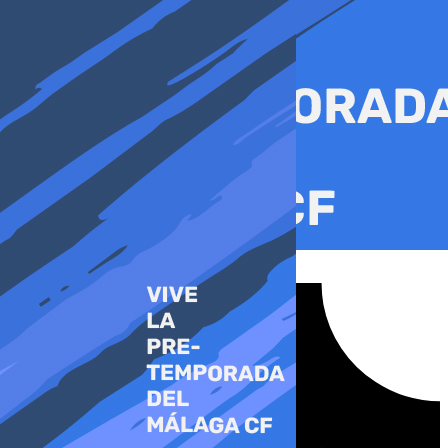
Ir
al
contenido
Tiktok