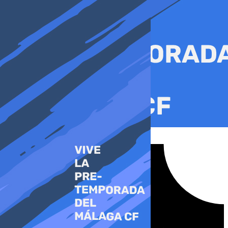
Ir
al
contenido
Tiktok