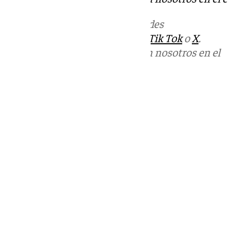
Más noticias de
101TV
en las redes
sociales:
Instagram
,
Facebook
,
Tik Tok
o
X
.
Puedes ponerte en contacto con nosotros en el
correo
informativos@101tv.es
Tags:
Últimas noticias