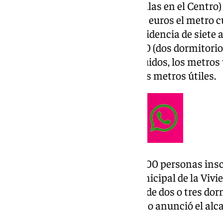
ciudad de Málaga (ninguna de ellas en el Centro
«transitoria» a un precio de diez euros el metro 
tendrán un tope máximo de residencia de siete 
construidos (un dormitorio) y 70 (dos dormitorios
de 58 metros cuadrados construidos, los metros 
los de 70 no se han precisado los metros útiles.
Sin embargo, de las más de 14.000 personas inscr
demandantes del Instituto Municipal de la Vivie
están interesadas en viviendas de dos o tres dor
mayoría de minipisos, tal y como anunció el alcal
tendrán una habitación.