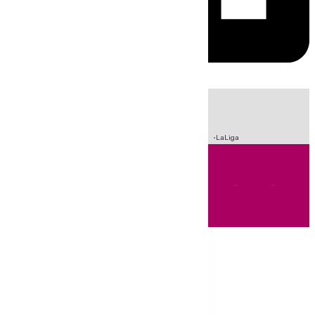
HOY
|
Sucesos
Incendios
Fútbol
Crisis Migratoria en Ceuta
LaLiga
Andalucía