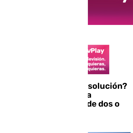
¿Son los minipisos la solución?
Los jóvenes de Málaga
demandan viviendas de dos o
más dormitorios