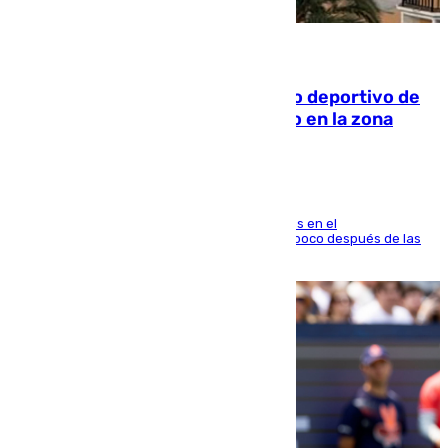
09.08.2026
Un incendio en un local del puerto deportivo de
Fuengirola genera una gran susto en la zona
El fuego se originó alrededor de las 20.45 horas en el
establecimiento El Cateto y quedó extinguido poco después de las
21.10 horas