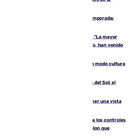
provincia
La 'delicatessen' de Isco en la pretemporada:
pisadita y cañito ante el Bournemouth
Un testimonio del colapso en Ceuta: "La mayor
parte de los que han venido son víctimas, han venido
engañados"
Torrenueva Costa pone el verano en modo cultura
con actividades para todos los públicos
Este es el palmarés del Trofeo Costa del Sol: el
Málaga lidera la tabla con 12 triunfos
Estos son los mejores sitios para tener una vista
privilegiada del eclipse en Andalucía
La Junta da explicaciones y refuerza los controles
tras los falsos positivos de cáncer de colon que
afectaron a 400 malagueños