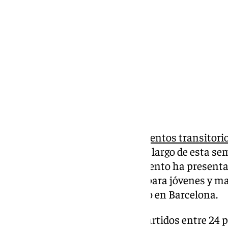
sábado, 28 junio 2025, 09:37
Compartir:
Vivienda y minipisos -o alojamientos transitori
más han sonado en Málaga a lo largo de esta sem
Gobierno del PP en el Ayuntamiento ha presenta
«vivienda de alquiler asequible para jóvenes y ma
denominación que se la ha dado en Barcelona.
Se trata de 1.700 minipisos repartidos entre 24 