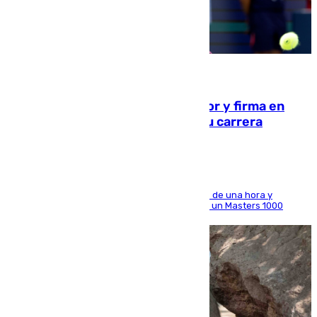
09.08.2026
Daniel Mérida derriba a Griekspoor y firma en
Montreal el mejor resultado de su carrera
El madrileño arrolla al neerlandés en poco más de una hora y
alcanza por primera vez los cuartos de final de un Masters 1000