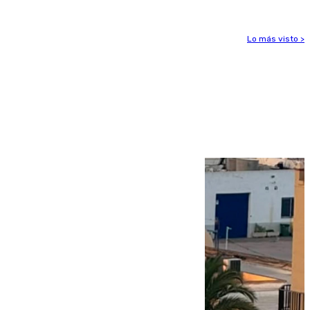
Lo más visto >
Más noticias
Ver más >