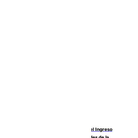
Cádiz aumenta un 15% en el cobro del Ingreso
Mínimo Vital junto a otras particularidades de la