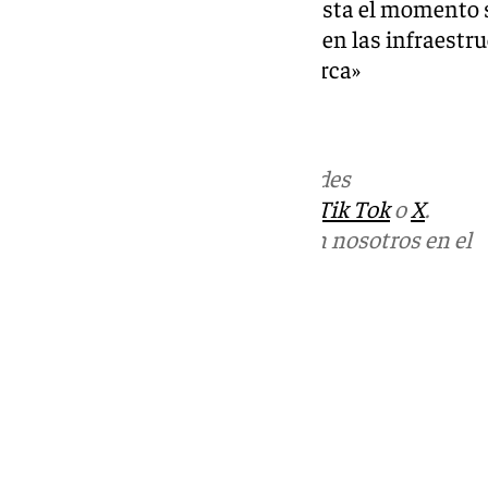
lluvias que se han registrado hasta el momento 
abogado por «seguir trabajando en las infraestr
la capacidad hídrica en la comarca»
Más noticias de
101TV
en las redes
sociales:
Instagram
,
Facebook
,
Tik Tok
o
X
.
Puedes ponerte en contacto con nosotros en el
correo
informativos@101tv.es
Tags:
Últimas noticias