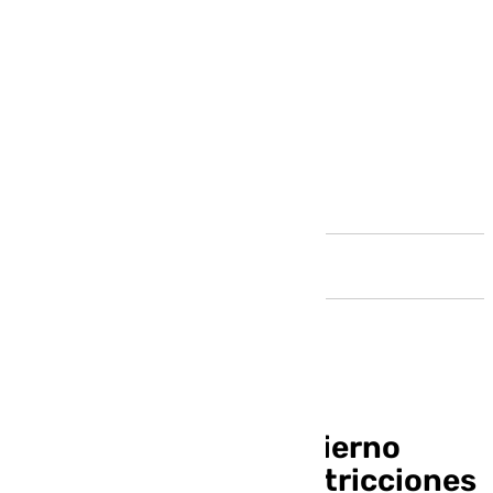
Andalucía
Subdelegado del Gobierno
critica las nuevas restricciones