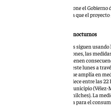
El único compromiso firme lo pone el Gobierno 
de euros del Gobierno de España que el proyecto 
año
Vélez-Málaga amplía las cortes nocturnos
Mientras los dirigentes políticos siguen usando 
enfrentamiento entre instituciones, las medida
para la gestión de la Sequía ya tienen consecuen
Ayuntamiento ha comunicado este lunes a travé
del servicio de aguas, Aqualia, que amplía en med
suministro nocturno y se establece entre las 22 h
localidades más pobladas del municipio (Vélez-M
Vélez, Almayate, Benajarafe y Chilches). La medi
reducción de la dotación de agua para el consu
por persona y día.