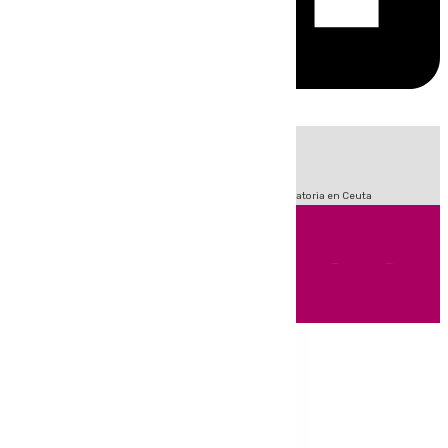
HOY
|
Sucesos
Fútbol
LaLiga
Primera División
Crisis Migratoria en Ceuta
Andalucía