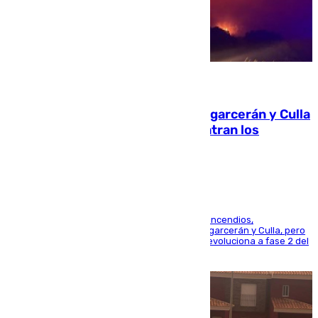
08.08.2026
Incendios de Castellón: Sierra Engarcerán y Culla
evolucionan positivamente y centran los
esfuerzos en Tírig
La UME se suma al operativo de control de los incendios,
progresando adecuadamente los de Sierra Engarcerán y Culla, pero
centrando todo el empeño en el de Culla, que evoluciona a fase 2 del
PEIF