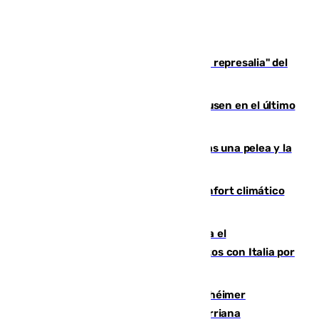
Italia responde ante las "medidas de represalia" del
Gobierno de Sánchez
El Sevilla se desinfla ante el Leverkusen en el último
ensayo (1-2)
Tensión en la prisión de Alhaurín tras una pelea y la
incautación de un punzón
Málaga contabiliza 148 zonas de confort climático
para enfrentar las altas temperaturas
Marlaska notifica a la Unión Europea el
restablecimiento de controles fronterizos con Italia por
vía aérea y marítima
Hallan sin vida al granadino con Alzhéimer
desaparecido hace una semana en Churriana