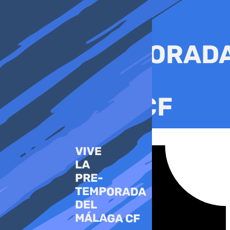
Ir
al
contenido
Tiktok