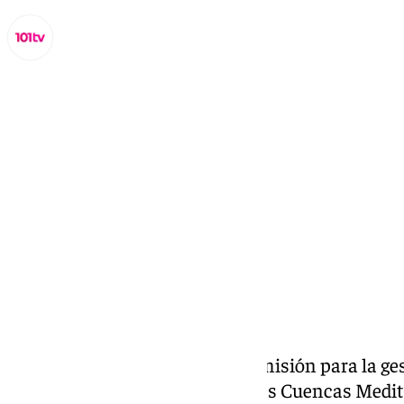
Miguel Alfonso
lunes, 14 octubre 2024, 17:41
Compartir:
La decisión adoptada por la Comisión para la ges
Demarcación Hidrográfica de las Cuencas Medit