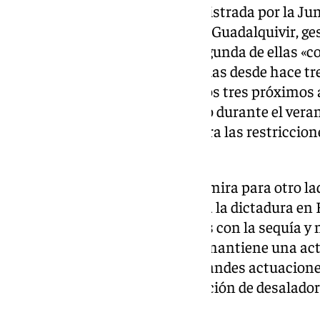
Mediterránea Andaluza, administrada por la Jun
Confederación Hidrográfica del Guadalquivir, ge
España y ha dicho que en la segunda de ellas «c
sequía se están tomando medidas desde hace tre
garantizar el suministro para los tres próximos
ha decidido mirar para otro lado durante el vera
no han tenido problemas y ahora las restriccion
malagueños y malagueñas».
Salas ha añadido que «la Junta mira para otro l
dedica a montar oficinas contra la dictadura e
tenemos problemas muy graves con la sequía y 
Moreno ni está ni se le espera, mantiene una ac
frente a la que no han hecho grandes actuacion
promesas como la de la instalación de desaladora
del Sol».