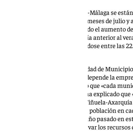
Los cortes de agua, que en Vélez-Málaga se están
pasado, se han realizado en los meses de julio y 
las 7 de la mañana, aprovechando el aumento del
reunión de la Comisión de Sequía anterior al ve
aumentaron en dos horas, fijándose entre las 22.
adelantan a las 22 horas.
El presidente de la Mancomunidad de Municipios 
Jorge Martín, entidad de la que depende la empr
agua en la comarca, ha indicado que «cada munic
decisiones individualmente» y ha explicado que «
el abastecimiento del sistema Viñuela-Axarquía 
por municipios en función de la población en ca
«aunque estamos mejor que el año pasado en est
medidas necesarias para preservar los recursos 