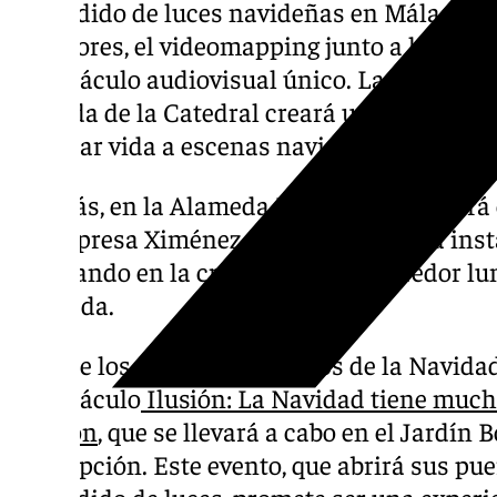
encendido de luces navideñas en Málaga 2
anteriores, el videomapping junto a la Cate
espectáculo audiovisual único. La proyecci
fachada de la Catedral creará una experien
para dar vida a escenas navideñas.
Además, en la Alameda Principal regresará e
La empresa Ximénez, responsable de la insta
trabajando en la creación de un corredor lum
Alameda.
Otro de los grandes atractivos de la Navida
espectáculo
Ilusión: La Navidad tiene mucha
corazón
, que se llevará a cabo en el Jardín 
Concepción. Este evento, que abrirá sus pue