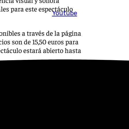
encia visual y sonora
ales para este espectáculo
Youtube
onibles a través de la página
cios son de 15,50 euros para
ectáculo estará abierto hasta
ces de Navidad en Málaga
ional Festival de Linternas
 un acuerdo entre el Grupo
el alumbrado navideño en la