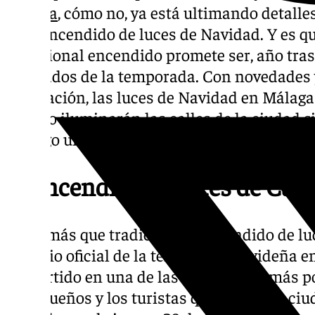
Málaga
, cómo no, ya está ultimando detall
es el encendido de luces de Navidad. Y es qu
tradicional encendido promete ser, año tras
esperados de la temporada. Con novedades 
innovación, las luces de Navidad en Málaga 
no solo iluminarán las calles de la ciudad 
consigo una nueva experiencia cultural.
El encendido de luces de Call
Ya es más que tradición. El encendido de lu
el inicio oficial de la temporada navideña e
convertido en una de las atracciones más p
malagueños y los turistas que visitan la ci