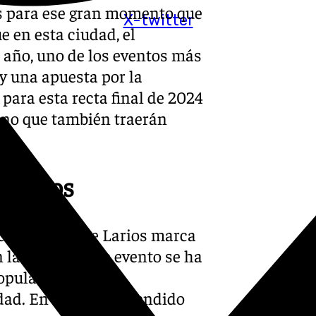
es para ese gran momento que
X-twitter
e en esta ciudad, el
 año, uno de los eventos más
y una apuesta por la
para esta recta final de 2024
sino que también traerán
e Larios
ces en la Calle Larios marca
n la ciudad. Este evento se ha
opulares entre los
udad. En 2024, el encendido