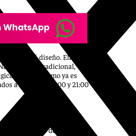
dad repetirá diseño. Elfos y
 Navidad más tradicional,
gica. Además, como ya es
os a las 18:30, 20:00 y 21:00
as protagonistas del