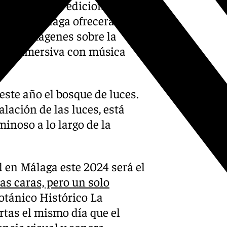
024. Como en ediciones
dral de Málaga ofrecerá un
ón de imágenes sobre la
cia inmersiva con música
ste año el bosque de luces.
lación de las luces, está
inoso a lo largo de la
d en Málaga este 2024 será el
s caras, pero un solo
Botánico Histórico La
rtas el mismo día que el