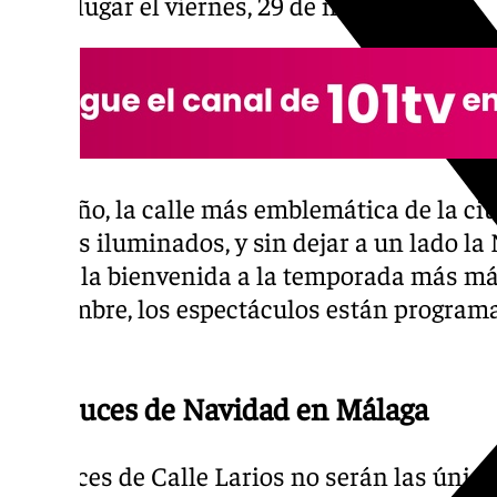
tenga lugar el viernes, 29 de noviembre.
Este año, la calle más emblemática de la ciu
árboles iluminados, y sin dejar a un lado la
darán la bienvenida a la temporada más má
costumbre, los espectáculos están programad
horas.
Más luces de Navidad en Málaga
Las luces de Calle Larios no serán las únic