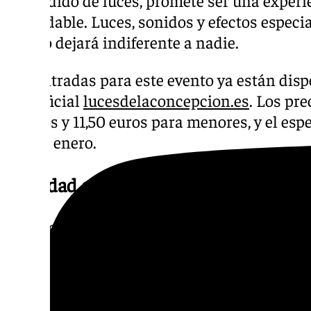
encendido de luces, promete ser una experi
inolvidable. Luces, sonidos y efectos especi
que no dejará indiferente a nadie.
Las entradas para este evento ya están disp
web oficial
lucesdelaconcepcion.es
. Los pre
adultos y 11,50 euros para menores, y el esp
el 6 de enero.
Novedad en las luces de Málaga
Una de las principales novedades de las lu
para este 2024 será la recreación del tradic
Chino. Esta inspiración llega de la mano de
Ximénez, encargado del diseño y montaje d
ciudad, y el Lantern Group de China.