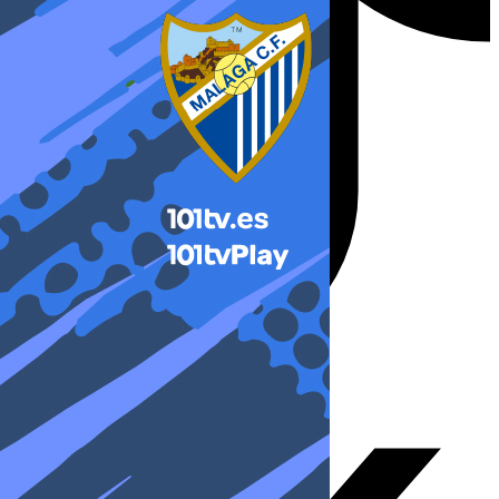
X-twitter