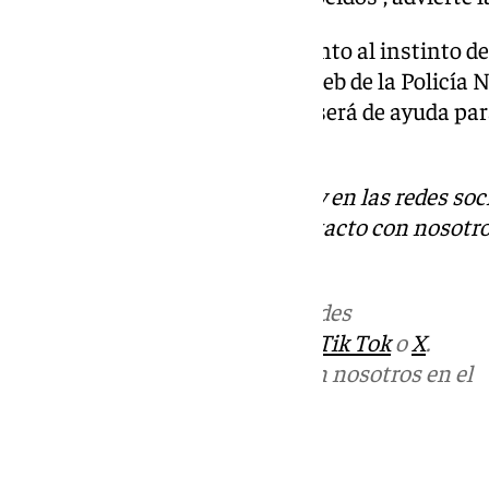
Por último, hacen un llamamiento al instinto d
importancia de reportar en la web de la Policía 
consideres sospechosa, ya que será de ayuda pa
en estafas.
Descubre más noticias de 101Tv en las redes soc
Tok
o
X
. Puedes ponerte en contacto con nosotro
informativos@101tv.es
Más noticias de
101TV
en las redes
sociales:
Instagram
,
Facebook
,
Tik Tok
o
X
.
Puedes ponerte en contacto con nosotros en el
correo
informativos@101tv.es
Tags: