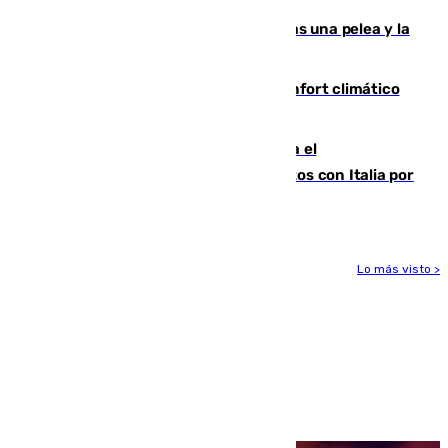
Tensión en la prisión de Alhaurín tras una pelea y la
incautación de un punzón
Málaga contabiliza 148 zonas de confort climático
para enfrentar las altas temperaturas
Marlaska notifica a la Unión Europea el
restablecimiento de controles fronterizos con Italia por
vía aérea y marítima
Lo más visto >
Más noticias
Ver más >