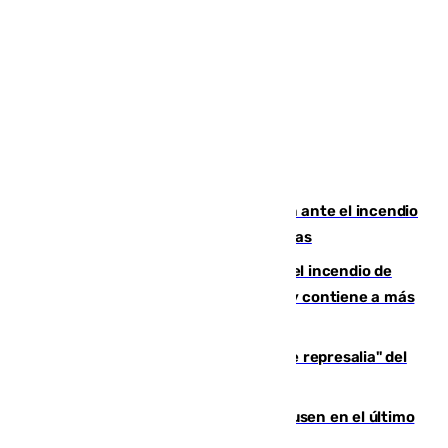
Moreno pide extremar la precaución ante el incendio
de Niebla, que supera las 4.000 hectáreas
340 personas más desalojadas por el incendio de
Niebla, que mantiene a 410 evacuadas y contiene a más
de 500 efectivos trabajando
Italia responde ante las "medidas de represalia" del
Gobierno de Sánchez
El Sevilla se desinfla ante el Leverkusen en el último
ensayo (1-2)