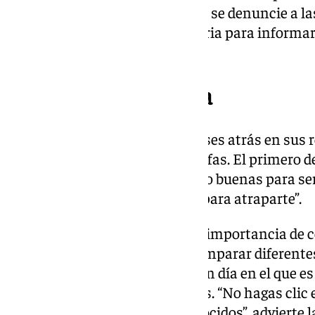
fraudulenta es conveniente que se denuncie a las
contactar con la entidad bancaria para informar 
medidas necesarias.
Consejos de la Policía
La Policía Nacional público meses atrás en sus r
ofrece consejos para evitar estafas. El primero de
ofertas que parezcan demasiado buenas para ser 
emplean descuentos enormes para atraparte”.
Otro aspecto que resaltan es la importancia de
conocidas, verificar la URL y comparar diferent
Por otra parte, señalan que es un día en el que e
mensajes o correos electrónicos. “No hagas clic
descargues archivos de desconocidos”, advierte l