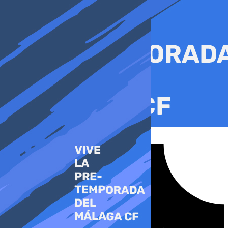
Ir
al
contenido
Tiktok