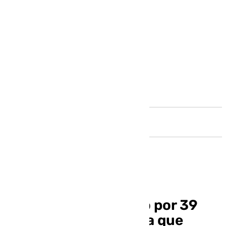
Andalucía
Tres perfumes de lujo por 39
euros: la nueva estafa que