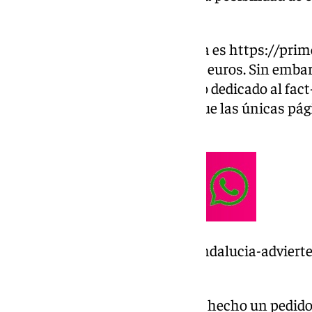
euros.
El enlace a la página de la estafa es https://p
ofrece perfumes por valor de 60 euros. Sin emba
confirmado a ‘Newtral’, el medio dedicado al fact
estafa. Desde Primor señalan que las únicas pági
otras.
https://www.101tv.es/adicae-andalucia-advierte
por-phishing-en-navidades/
Primor recomienda que si se ha hecho un pedido 