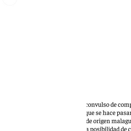
Miguel Alfonso
miércoles, 8 enero 2025, 17:34
Compartir:
Aunque la Navidad y el periodo convulso de com
paran. Una de las últimas esta que se hace pasar
cosméticos Primor, la empresa de origen malagu
en una página web que ofrecía la posibilidad de 